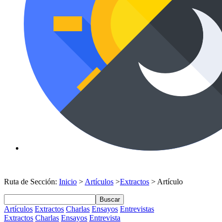
Ruta de Sección:
Inicio
>
Artículos
>
Extractos
> Artículo
Buscar
Artículos
Extractos
Charlas
Ensayos
Entrevistas
Extractos
Charlas
Ensayos
Entrevista