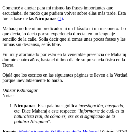
Comencé a anotar para mí mismo las frases importantes que
escuchaba, de modo que pudiera volver sobre ellas más tarde. Esta
fue la base de las
Nirupanas
(1)
.
Maharaj no fue ni un predicador ni un filósofo ni un misionero. Lo
que decía, lo decía por su experiencia directa, en un lenguaje
sencillo de la calle. Solía decir que si tomas unas pocas frases y las
rumias sin descanso, serás libre.
Fui muy afortunado por estar en la venerable presencia de Maharaj
durante cuatro años, hasta el último día de su presencia física en la
Tierra.
Ojalá que los escritos en las siguientes páginas te lleven a la Verdad,
porque inevitablemente lo harán.
Dinkar Kshirsagar
Notas:
Nirupanas
. Esta palabra significa
investigación
,
búsqueda
,
etc. Dice Maharaj a este respecto:
Informarte de cuál es tu
naturaleza real, de cómo es, ese es el significado de la
palabra Nirupana
.
Fuente
:
Meditaciones de Sri Nisargadatta Maharaj
(Kairós, 2016)