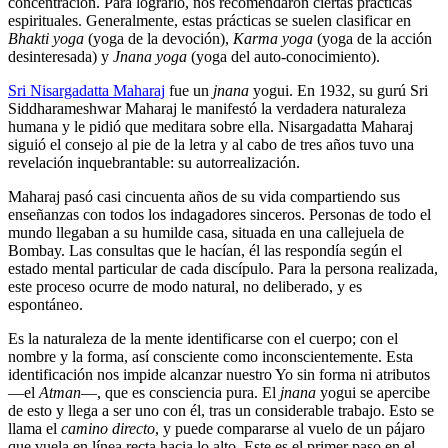
concentración. Para lograrlo, nos recomendaron ciertas prácticas
espirituales. Generalmente, estas prácticas se suelen clasificar en
Bhakti yoga
(yoga de la devoción),
Karma yoga
(yoga de la acción
desinteresada) y
Jnana yoga
(yoga del auto-conocimiento).
Sri Nisargadatta Maharaj
fue un
jnana
yogui. En 1932, su gurú Sri
Siddharameshwar Maharaj le manifestó la verdadera naturaleza
humana y le pidió que meditara sobre ella. Nisargadatta Maharaj
siguió el consejo al pie de la letra y al cabo de tres años tuvo una
revelación inquebrantable: su autorrealización.
Maharaj pasó casi cincuenta años de su vida compartiendo sus
enseñanzas con todos los indagadores sinceros. Personas de todo el
mundo llegaban a su humilde casa, situada en una callejuela de
Bombay. Las consultas que le hacían, él las respondía según el
estado mental particular de cada discípulo. Para la persona realizada,
este proceso ocurre de modo natural, no deliberado, y es
espontáneo.
Es la naturaleza de la mente identificarse con el cuerpo; con el
nombre y la forma, así consciente como inconscientemente. Esta
identificación nos impide alcanzar nuestro Yo sin forma ni atributos
―el
Atman
―, que es consciencia pura. El
jnana
yogui se apercibe
de esto y llega a ser uno con él, tras un considerable trabajo. Esto se
llama el
camino directo
, y puede compararse al vuelo de un pájaro
que vuela en línea recta hacia lo alto. Este es el primer paso en el