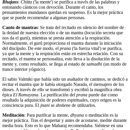
Bhajans
:
Chitta
('la mente') se purifica a través de las palabras y
entonando cánticos con devoción. Durante el canto, los
pensamientos mundanos quedan en suspenso. Es la mejor práctica
que se puede recomendar a algunas personas.
Canto de mantras
: Se trata del recitado en silencio del nombre de
la deidad de nuestra elección o de un mantra (locución secreta que
nos da el gurú), mientras se presta atención a la respiración.
Normalmente, el gurú proporciona el mantra durante la iniciación
del discípulo. De este modo, el
prana
('la fuerza vital') se purifica,
ya que la mente y la respiración están en estrecha relación. Con su
recitado, el mantra se personaliza, esto lleva a la disolución de la
mente y, como resultado, se llega al estado de
samadhi
(un modo de
trance interior yóguico).
El sabio Valmiki que había sido un asaltador de caminos, se dedicó a
recitar el mantra que le había otorgado Narada, el mensajero de los
dioses. A través de ello se transformó y escribió la magnífica obra
épica
El Ramayana
. La purificación del
prana
puede dar como
resultado la adquisición de poderes espirituales, cuyo origen es la
consciencia pura. El
jnani
se abstiene de utilizarlos.
Meditación
: Para purificar la mente,
dhyana
o meditación es la
mejor práctica. Tras el despertar y antes de acostarse, medite durante
media hora. Esto es lo que Maharaj recomendaba. Siéntese en una