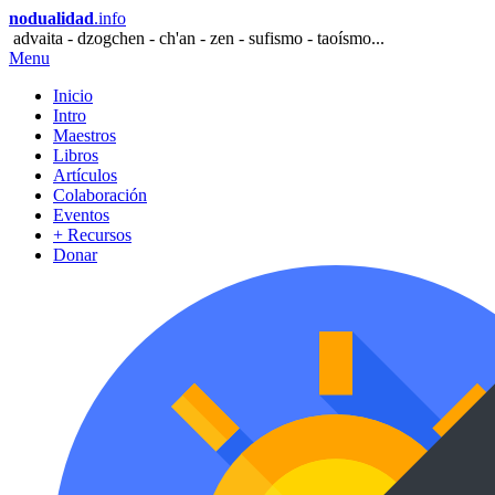
nodualidad
.info
advaita - dzogchen - ch'an - zen - sufismo - taoísmo...
Menu
Inicio
Intro
Maestros
Libros
Artículos
Colaboración
Eventos
+ Recursos
Donar