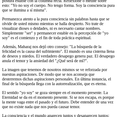
postura estable con la columna recta. Reflexione o medite sobre
esto: "Yo no soy el cuerpo. No tengo forma. Soy la consciencia pura
que se ilumina a sí misma".
Permanezca atento a la pura consciencia sin palabras hasta que se
olvide de usted mismo mientras se halla despierto. No trate de
visualizar dioses o deidades, ni es necesario cantar nombres.
Simplemente "ser" y permanecer estable en la percepción de "yo
soy" es el comienzo y el fin de toda práctica espiritual.
Además, Maharaj nos dejó otro consejo: "La búsqueda de la
felicidad es la causa del sufrimiento". El mundo es una cisterna llena
de deseos y miedos. El verdadero desapego genera paz. El desapego
anula el temor y la ansiedad del "¿Qué será de mí?".
La imagen que tenemos de nosotros mismos se ve reforzada por
nuestras aspiraciones. De modo que se nos aconseja que
desterremos dichas aspiraciones personales. En última instancia, el
final de la búsqueda llega con la autorrealización, que es eterna.
El sentido "yo soy" se goza siempre en el momento presente. La
Eternidad se da en el momento presente. Si se nos escapa, es porque
la mente vaga entre el pasado y el futuro. Debe entender de una vez
que no existe nada que nos pueda causar temor.
La consciencia y el mundo aparecen juntos y desaparecen juntos;