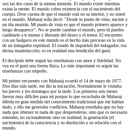
son las dos caras de la misma moneda. El mundo existe mientras
exista la mente. El mundo cobra existencia con el nacimiento del
cuerpo. Dese cuenta de que el mundo está en su interior, y no usted
en el mundo. Maharaj solía decir: "Desde tu punto de vista, naciste y
un día morirás. Mi punto de vista es que el mundo primero aparece y
luego desaparece". No se puede cambiar el mundo, pero tú puedes
cambiarte a ti mismo y liberarte del deseo y el temor. El encuentro
con un
Sadguru
en este mundo es el hecho más precioso en la vida
de un indagador espiritual. El estado de inquietud del indagador, esa
divina insatisfacción, es en realidad una bendición del gurú.
El discípulo debe seguir las enseñanzas con amor y fidelidad. No
vea en el gurú una forma física. Lo más importante es seguir las
enseñanzas con empeño.
Mi primer encuentro con Maharaj ocurrió el 14 de mayo de 1977.
Dos días más tarde, me dio la iniciación. Normalmente le visitaba
los jueves y los domingos por la tarde. Los primeros seis meses
fueron muy difíciles para mí porque lo que escuchaba de Maharaj
difería en gran medida del conocimiento tradicional que me habían
dado, y ello me generaba conflictos. Maharaj enseñaba que no hay
nada que obtener ni nada de que desprenderse, sino que es necesario
entender, no racionalmente sino en realidad, la generación (el
nacimiento) de la consciencia y su disolución y su relación con el
mundo.