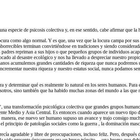
a especie de psicosis colectiva y, en ese sentido, cabe afirmar que la 
ocura como algo normal. Y es que, una vez que la locura campa por sus fu
aborrecibles terminan convirtiéndose en tradiciones y siendo considerad
 padres repriman a sus hijos o que pequeños grupos de individuos acap
ocado al desastre ecológico y nos ha llevado a despreciar nuestro propi
anos acumulemos grandes cantidades de riqueza que nunca podremos util
ncrementar nuestra riqueza y nuestro estatus social, nunca podamos sen
ura y determinar qué es realmente lo natural en los seres humanos. Par
otros, sino también que ha habido muchas zonas del mundo a las que n
 una transformación psicológica colectiva que grandes grupos humanos 
ente Medio y Asia Central. Es entonces cuando aparece un nuevo tipo d
a manera, ese nuevo ser humano supuso un avance y trajo consigo mucho
el principio de patologías sociales como la guerra , la dominación mascu
ía agradable y libre de preocupaciones, incluso feliz. Pero, después de 
la vida presente únicamente era un breve tránsito ―una broma que debí