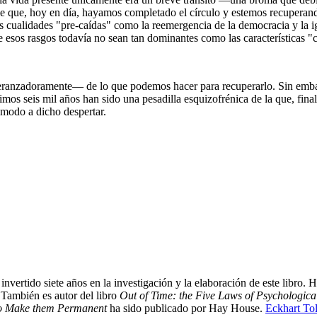
ble que, hoy en día, hayamos completado el círculo y estemos recupera
 cualidades "pre-caídas" como la reemergencia de la democracia y la igua
que esos rasgos todavía no sean tan dominantes como las características
ranzadoramente― de lo que podemos hacer para recuperarlo. Sin embarg
timos seis mil años han sido una pesadilla esquizofrénica de la que, fi
 modo a dicho despertar.
 invertido siete años en la investigación y la elaboración de este libro
 También es autor del libro
Out of Time: the Five Laws of Psychologic
o Make them Permanent
ha sido publicado por Hay House.
Eckhart Tol