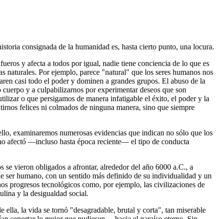
historia consignada de la humanidad es, hasta cierto punto, una locura.
eros y afecta a todos por igual, nadie tiene conciencia de lo que es
as naturales. Por ejemplo, parece "natural" que los seres humanos nos
aren casi todo el poder y dominen a grandes grupos. El abuso de la
o cuerpo y a culpabilizarnos por experimentar deseos que son
izar o que persigamos de manera infatigable el éxito, el poder y la
tirnos felices ni colmados de ninguna manera, sino que siempre
a ello, examinaremos numerosas evidencias que indican no sólo que los
o afectó ―incluso hasta época reciente― el tipo de conducta
se vieron obligados a afrontar, alrededor del año 6000 a.C., a
e ser humano, con un sentido más definido de su individualidad y un
s progresos tecnológicos como, por ejemplo, las civilizaciones de
lina y la desigualdad social.
ella, la vida se tornó "desagradable, brutal y corta", tan miserable
an soportar lo mejor que pudiesen― hacia el paraíso eterno. Sin