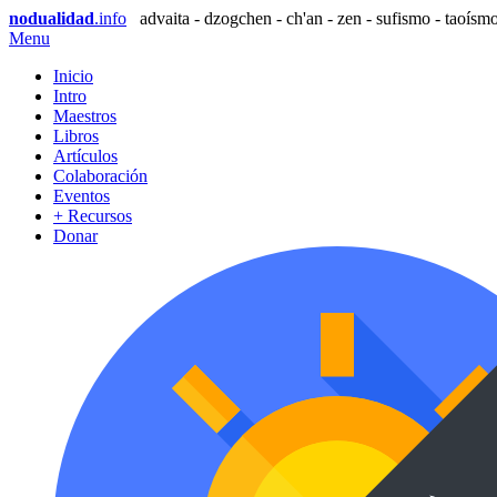
nodualidad
.info
advaita - dzogchen - ch'an - zen - sufismo - taoísmo
Menu
Inicio
Intro
Maestros
Libros
Artículos
Colaboración
Eventos
+ Recursos
Donar