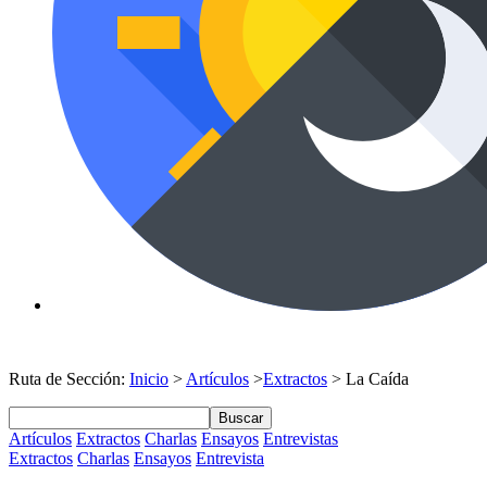
Ruta de Sección:
Inicio
>
Artículos
>
Extractos
> La Caída
Buscar
Artículos
Extractos
Charlas
Ensayos
Entrevistas
Extractos
Charlas
Ensayos
Entrevista