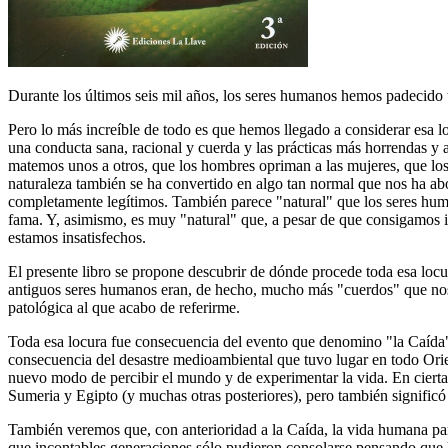
Durante los últimos seis mil años, los seres humanos hemos padecido un
Pero lo más increíble de todo es que hemos llegado a considerar esa l
una conducta sana, racional y cuerda y las prácticas más horrendas y 
matemos unos a otros, que los hombres opriman a las mujeres, que los
naturaleza también se ha convertido en algo tan normal que nos ha ab
completamente legítimos. También parece "natural" que los seres hum
fama. Y, asimismo, es muy "natural" que, a pesar de que consigamos i
estamos insatisfechos.
El presente libro se propone descubrir de dónde procede toda esa loc
antiguos seres humanos eran, de hecho, mucho más "cuerdos" que nos
patológica al que acabo de referirme.
Toda esa locura fue consecuencia del evento que denomino "la Caída",
consecuencia del desastre medioambiental que tuvo lugar en todo Ori
nuevo modo de percibir el mundo y de experimentar la vida. En ciert
Sumeria y Egipto (y muchas otras posteriores), pero también significó 
También veremos que, con anterioridad a la Caída, la vida humana parec
que incontables generaciones sólo pudieron consolarse pensando que 