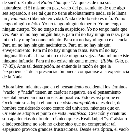
de sueño. Explica el
Ribhu Gita
que "Al que es de una sola
naturaleza, el Sí mismo en paz, vacío del pensamiento de que algo
sea separado, a ese tal que no tiene absolutamente nada, se le llama
un
jivanmukta
(liberado en vida). Nada de todo esto es mío. Yo no
tengo ningún mérito. Yo no tengo ningún demérito. Yo no tengo
ningún cuerpo. Yo no tengo nada auspicioso. Yo no tengo nada que
ver. Para mí no hay ningún linaje, para mí no hay ninguna raza, para
mí no hay ningún conocimiento. Para mí no hay ninguna existencia.
Para mí no hay ningún nacimiento. Para mí no hay ningún
envejecimiento. Para mí no hay ninguna fama. Para mí no hay
ninguna filosofía. Para mí no existe ninguna vejez. Para mí no existe
ninguna infancia. Para mí no existe ninguna muerte" (
Ribhu Gita
, p.
77-85). Ante tal descripción, se entiende la razón de que la
"experiencia" de la presenciación pueda compararse a la experiencia
de la Nada.
Ahora bien, mientras que en el pensamiento occidental los términos
"vacío" y "nada" tienen un carácter negativo, en el pensamiento
oriental presentan una dimensión positiva. Esto es así porque en
Occidente se adopta el punto de vista
antropológico
, es decir, del
hombre considerado como centro del universo, mientras que en
Oriente se adopta el punto de vista
metafísico
; Creación y criaturas
son apariencias dentro de lo Único que es Realidad; el "yo" aislado
e independiente no solo no existe sino que no comprender tal
espejismo provoca grandes frustraciones. Desde esta óptica, el vacío