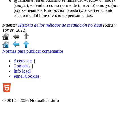
Igualmente, en el budismo se habla del «vacío» o «nada»
(
sunyta
), entendido como no-mente (
mu-shiu
) o no-yo (
mu-
ga
), semejante a la no-acción taoista (
wu-wei
) en cuanto
estado mental libre o vacío de pensamientos.
Fuente:
Historia de los métodos de meditación no-dual
(Sanz y
Torres, 2012)
Normas para publicar comentarios
Acerca de
|
Contacto
|
Info legal
|
Panel Cookies
© 2012 - 2026 Nodualidad.info