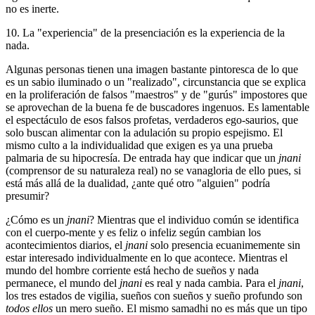
no es inerte.
10. La "experiencia" de la presenciación es la experiencia de la
nada.
Algunas personas tienen una imagen bastante pintoresca de lo que
es un sabio iluminado o un "realizado", circunstancia que se explica
en la proliferación de falsos "maestros" y de "gurús" impostores que
se aprovechan de la buena fe de buscadores ingenuos. Es lamentable
el espectáculo de esos falsos profetas, verdaderos ego-saurios, que
solo buscan alimentar con la adulación su propio espejismo. El
mismo culto a la individualidad que exigen es ya una prueba
palmaria de su hipocresía. De entrada hay que indicar que un
jnani
(comprensor de su naturaleza real) no se vanagloria de ello pues, si
está más allá de la dualidad, ¿ante qué otro "alguien" podría
presumir?
¿Cómo es un
jnani
? Mientras que el individuo común se identifica
con el cuerpo-mente y es feliz o infeliz según cambian los
acontecimientos diarios, el
jnani
solo presencia ecuanimemente sin
estar interesado individualmente en lo que acontece. Mientras el
mundo del hombre corriente está hecho de sueños y nada
permanece, el mundo del
jnani
es real y nada cambia. Para el
jnani
,
los tres estados de vigilia, sueños con sueños y sueño profundo son
todos ellos
un mero sueño. El mismo samadhi no es más que un tipo