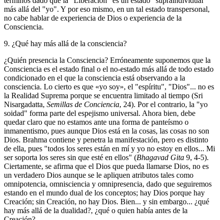
términos dado que la "Liberación" es un estado "supraindividual"
más allá del "yo". Y por eso mismo, en un tal estado transpersonal,
no cabe hablar de experiencia de Dios o experiencia de la
Consciencia.
9. ¿Qué hay más allá de la consciencia?
¿Quién presencia la Consciencia? Erróneamente suponemos que la
Consciencia es el estado final o el no-estado más allá de todo estado
condicionado en el que la consciencia está observando a la
consciencia. Lo cierto es que «yo soy», el "espíritu", "Dios"... no es
la Realidad Suprema porque se encuentra limitado al tiempo (Sri
Nisargadatta,
Semillas de Conciencia
, 24). Por el contrario, la "yo
soidad" forma parte del espejismo universal. Ahora bien, debe
quedar claro que no estamos ante una forma de panteísmo o
inmanentismo, pues aunque Dios está en la cosas, las cosas no son
Dios. Brahma contiene y penetra la manifestación, pero es distinto
de ella, pues "todos los seres están en mí y yo no estoy en ellos... Mi
ser soporta los seres sin que esté en ellos" (
Bhagavad Gita
9, 4-5).
Ciertamente, se afirma que el Dios que pueda llamarse Dios, no es
un verdadero Dios aunque se le apliquen atributos tales como
omnipotencia, omnisciencia y omnipresencia, dado que seguiremos
estando en el mundo dual de los conceptos; hay Dios porque hay
Creación; sin Creación, no hay Dios. Bien... y sin embargo... ¿qué
hay más allá de la dualidad?, ¿qué o quien había antes de la
Creación?...