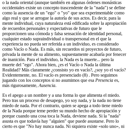
o la nada oriental (aunque también en algunas órdenes monásticas
occidentales existe un concepto trascendente de la "nada") se define
como la ausencia de un "ego" o "yo" que sea experimentable como
algo real y que se arrogue la autoría de sus actos. Es decir, para la
mente individual, cuya naturaleza está edificada sobre la apropiación
de recuerdos personales y expectativas de futuro que le
proporcionen una cómoda y falsa sensación de identidad personal,
cualquier estado supraindividual o transpersonal en el que la
experiencia no pueda ser referida a un individuo, es considerado
como Vacío o Nada. Es más, sin recuerdos ni proyectos de futuro,
privada la mente de su alimento, supuestamente acabaría por fenecer
de inanición. Para el individuo, la Nada es la muerte... pero la
muerte del "ego". Ahora bien, ¿es el Vacío o Nada la última
Realidad? Más claramente ¿consisto yo en vacío?, ¿soy yo el vacío?
Evidentemente, no. El vacío es presenciado (8) . Pero seguimos
jugando con los conceptos si no asumimos que esa
Presencia
es,
más rigurosamente,
Ausencia
.
Es el apego a un nombre y a una forma lo que alimenta el miedo.
Pero tras un proceso de desapego, yo soy nada, y la nada no tiene
miedo de nada. Por el contrario, quien se apega a todo tiene miedo
de la Nada porque teme perder su mundo hecho de apropiación y
porque cuando una cosa toca la Nada, deviene nada. Si la "nada"
asusta es que todavía hay "alguien" que puede asustarse. Pero lo
cierto es que "No hay nunca nada. Ni siquiera existe «solo uno», ni