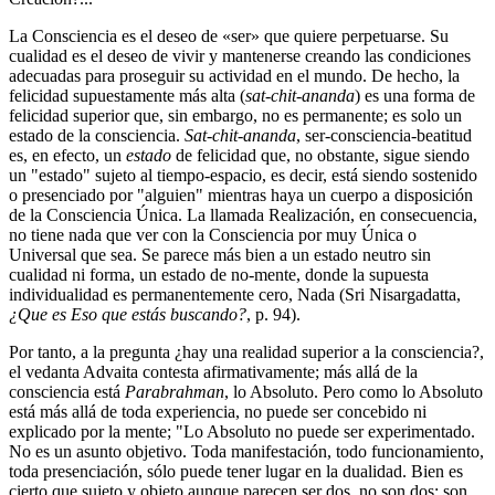
La Consciencia es el deseo de «ser» que quiere perpetuarse. Su
cualidad es el deseo de vivir y mantenerse creando las condiciones
adecuadas para proseguir su actividad en el mundo. De hecho, la
felicidad supuestamente más alta (
sat-chit-ananda
) es una forma de
felicidad superior que, sin embargo, no es permanente; es solo un
estado de la consciencia.
Sat-chit-ananda
, ser-consciencia-beatitud
es, en efecto, un
estado
de felicidad que, no obstante, sigue siendo
un "estado" sujeto al tiempo-espacio, es decir, está siendo sostenido
o presenciado por "alguien" mientras haya un cuerpo a disposición
de la Consciencia Única. La llamada Realización, en consecuencia,
no tiene nada que ver con la Consciencia por muy Única o
Universal que sea. Se parece más bien a un estado neutro sin
cualidad ni forma, un estado de no-mente, donde la supuesta
individualidad es permanentemente cero, Nada (Sri Nisargadatta,
¿Que es Eso que estás buscando?
, p. 94).
Por tanto, a la pregunta ¿hay una realidad superior a la consciencia?,
el vedanta Advaita contesta afirmativamente; más allá de la
consciencia está
Parabrahman
, lo Absoluto. Pero como lo Absoluto
está más allá de toda experiencia, no puede ser concebido ni
explicado por la mente; "Lo Absoluto no puede ser experimentado.
No es un asunto objetivo. Toda manifestación, todo funcionamiento,
toda presenciación, sólo puede tener lugar en la dualidad. Bien es
cierto que sujeto y objeto aunque parecen ser dos, no son dos; son