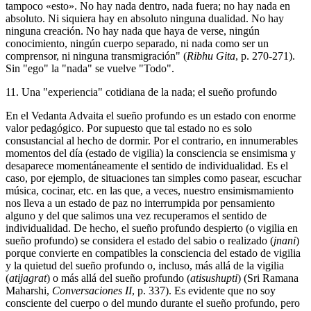
tampoco «esto». No hay nada dentro, nada fuera; no hay nada en
absoluto. Ni siquiera hay en absoluto ninguna dualidad. No hay
ninguna creación. No hay nada que haya de verse, ningún
conocimiento, ningún cuerpo separado, ni nada como ser un
comprensor, ni ninguna transmigración" (
Ribhu Gita
, p. 270-271).
Sin "ego" la "nada" se vuelve "Todo".
11. Una "experiencia" cotidiana de la nada; el sueño profundo
En el Vedanta Advaita el sueño profundo es un estado con enorme
valor pedagógico. Por supuesto que tal estado no es solo
consustancial al hecho de dormir. Por el contrario, en innumerables
momentos del día (estado de vigilia) la consciencia se ensimisma y
desaparece momentáneamente el sentido de individualidad. Es el
caso, por ejemplo, de situaciones tan simples como pasear, escuchar
música, cocinar, etc. en las que, a veces, nuestro ensimismamiento
nos lleva a un estado de paz no interrumpida por pensamiento
alguno y del que salimos una vez recuperamos el sentido de
individualidad. De hecho, el sueño profundo despierto (o vigilia en
sueño profundo) se considera el estado del sabio o realizado (
jnani
)
porque convierte en compatibles la consciencia del estado de vigilia
y la quietud del sueño profundo o, incluso, más allá de la vigilia
(
atijagrat
) o más allá del sueño profundo (
atisushupti
) (Sri Ramana
Maharshi,
Conversaciones II
, p. 337). Es evidente que no soy
consciente del cuerpo o del mundo durante el sueño profundo, pero