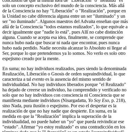
conclusión de que la misma idea de "Liberación" o "Beatitud" es
solo un concepto exclusivo del mundo de la consciencia. Más allá
de la Consciencia no hay "Liberación" o "Realización", porque en
la Unidad no cabe diferencia alguna entre un ser "iluminado" y un
ser "no iluminado". Algunos maestros del Advaita enseñan que más
allá de la Consciencia "todos estamos realizados", lo que equivale a
decir igualmente que "nadie lo está", pues Allí no cabe distinción
alguna. Cuando se acepta esa idea, finalmente, se comprende que
nunca hubo nada que buscar ni nada que encontrar, pues nunca
hubo nada perdido. Nadie necesita alcanzar lo Absoluto ni llegar al
Ser, porque lo que pretendemos ya lo somos. No verlo es solo otro
espejismo creado por la mente.
En suma; no hay individuos realizados, pues siendo la denominada
Realización, Liberación o Gnosis de orden supraindividual, lo que
caracteriza a tal
evento
es la ausencia del mismo sentido de
individualidad. No hay individuos liberados porque "el Realizado"
ha dejado de creerse un individuo, ha comprendido y verificado no
solo que no hay individuos con consciencia ni Consciencia que se
manifiesta mediante individuos (Nisargadatta,
Yo Soy Eso
, p. 218),
sino Nada, pura ilusión o espejismo. Por eso el despertar es la
realización de que no hay nadie que despierte. En suma, en la
medida en que la "Realización" implica la superación de la
individualidad, no puede haber un "yo" que pueda reivindicar ese
"estado". Afirmar "yo estoy realizado" es una contradicción en los