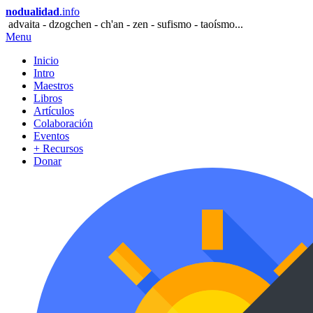
nodualidad
.info
advaita - dzogchen - ch'an - zen - sufismo - taoísmo...
Menu
Inicio
Intro
Maestros
Libros
Artículos
Colaboración
Eventos
+ Recursos
Donar