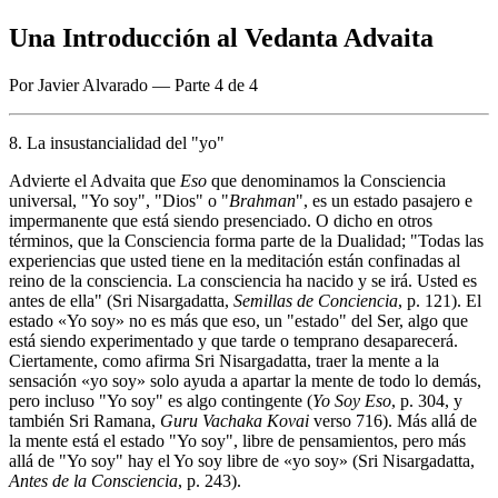
Una Introducción al Vedanta Advaita
Por Javier Alvarado — Parte 4 de 4
8. La insustancialidad del "yo"
Advierte el Advaita que
Eso
que denominamos la Consciencia
universal, "Yo soy", "Dios" o "
Brahman
", es un estado pasajero e
impermanente que está siendo presenciado. O dicho en otros
términos, que la Consciencia forma parte de la Dualidad; "Todas las
experiencias que usted tiene en la meditación están confinadas al
reino de la consciencia. La consciencia ha nacido y se irá. Usted es
antes de ella" (Sri Nisargadatta,
Semillas de Conciencia
, p. 121). El
estado «Yo soy» no es más que eso, un "estado" del Ser, algo que
está siendo experimentado y que tarde o temprano desaparecerá.
Ciertamente, como afirma Sri Nisargadatta, traer la mente a la
sensación «yo soy» solo ayuda a apartar la mente de todo lo demás,
pero incluso "Yo soy" es algo contingente (
Yo Soy Eso
, p. 304, y
también Sri Ramana,
Guru Vachaka Kovai
verso 716). Más allá de
la mente está el estado "Yo soy", libre de pensamientos, pero más
allá de "Yo soy" hay el Yo soy libre de «yo soy» (Sri Nisargadatta,
Antes de la Consciencia
, p. 243).