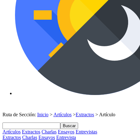
Ruta de Sección:
Inicio
>
Artículos
>
Extractos
> Artículo
Buscar
Artículos
Extractos
Charlas
Ensayos
Entrevistas
Extractos
Charlas
Ensayos
Entrevista