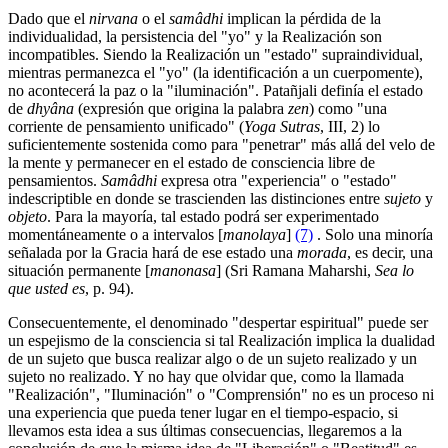
Dado que el
nirvana
o el
samâdhi
implican la pérdida de la
individualidad, la persistencia del "yo" y la Realización son
incompatibles. Siendo la Realización un "estado" supraindividual,
mientras permanezca el "yo" (la identificación a un cuerpomente),
no acontecerá la paz o la "iluminación". Patañjali definía el estado
de
dhyâna
(expresión que origina la palabra
zen
) como "una
corriente de pensamiento unificado" (
Yoga Sutras
, III, 2) lo
suficientemente sostenida como para "penetrar" más allá del velo de
la mente y permanecer en el estado de consciencia libre de
pensamientos.
Samâdhi
expresa otra "experiencia" o "estado"
indescriptible en donde se trascienden las distinciones entre
sujeto
y
objeto
. Para la mayoría, tal estado podrá ser experimentado
momentáneamente o a intervalos [
manolaya
]
(7)
. Solo una minoría
señalada por la Gracia hará de ese estado una
morada
, es decir, una
situación permanente [
manonasa
] (Sri Ramana Maharshi,
Sea lo
que usted es
, p. 94).
Consecuentemente, el denominado "despertar espiritual" puede ser
un espejismo de la consciencia si tal Realización implica la dualidad
de un sujeto que busca realizar algo o de un sujeto realizado y un
sujeto no realizado. Y no hay que olvidar que, como la llamada
"Realización", "Iluminación" o "Comprensión" no es un proceso ni
una experiencia que pueda tener lugar en el tiempo-espacio, si
llevamos esta idea a sus últimas consecuencias, llegaremos a la