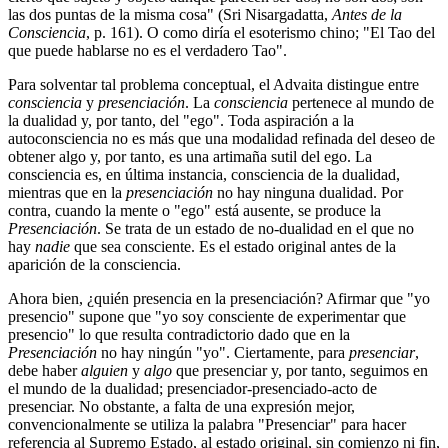
las dos puntas de la misma cosa" (Sri Nisargadatta,
Antes de la
Consciencia
, p. 161). O como diría el esoterismo chino; "El Tao del
que puede hablarse no es el verdadero Tao".
Para solventar tal problema conceptual, el Advaita distingue entre
consciencia
y
presenciación
. La
consciencia
pertenece al mundo de
la dualidad y, por tanto, del "ego". Toda aspiración a la
autoconsciencia no es más que una modalidad refinada del deseo de
obtener algo y, por tanto, es una artimaña sutil del ego. La
consciencia es, en última instancia, consciencia de la dualidad,
mientras que en la
presenciación
no hay ninguna dualidad. Por
contra, cuando la mente o "ego" está ausente, se produce la
Presenciación
. Se trata de un estado de no-dualidad en el que no
hay
nadie
que sea consciente. Es el estado original antes de la
aparición de la consciencia.
Ahora bien, ¿quién presencia en la presenciación? Afirmar que "yo
presencio" supone que "yo soy consciente de experimentar que
presencio" lo que resulta contradictorio dado que en la
Presenciación
no hay ningún "yo". Ciertamente, para
presenciar
,
debe haber
alguien
y
algo
que presenciar y, por tanto, seguimos en
el mundo de la dualidad; presenciador-presenciado-acto de
presenciar. No obstante, a falta de una expresión mejor,
convencionalmente se utiliza la palabra "Presenciar" para hacer
referencia al Supremo Estado, al estado original, sin comienzo ni fin,