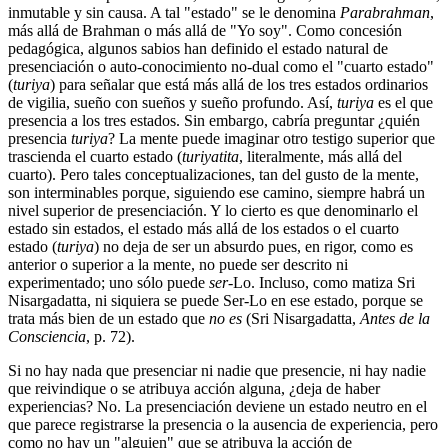
inmutable y sin causa. A tal "estado" se le denomina
Parabrahman
,
más allá de Brahman o más allá de "Yo soy". Como concesión
pedagógica, algunos sabios han definido el estado natural de
presenciación o auto-conocimiento no-dual como el "cuarto estado"
(
turiya
) para señalar que está más allá de los tres estados ordinarios
de vigilia, sueño con sueños y sueño profundo. Así,
turiya
es el que
presencia a los tres estados. Sin embargo, cabría preguntar ¿quién
presencia
turiya
? La mente puede imaginar otro testigo superior que
trascienda el cuarto estado (
turiyatita
, literalmente, más allá del
cuarto). Pero tales conceptualizaciones, tan del gusto de la mente,
son interminables porque, siguiendo ese camino, siempre habrá un
nivel superior de presenciación. Y lo cierto es que denominarlo el
estado sin estados, el estado más allá de los estados o el cuarto
estado (
turiya
) no deja de ser un absurdo pues, en rigor, como es
anterior o superior a la mente, no puede ser descrito ni
experimentado; uno sólo puede
ser
-Lo. Incluso, como matiza Sri
Nisargadatta, ni siquiera se puede Ser-Lo en ese estado, porque se
trata más bien de un estado que
no es
(Sri Nisargadatta,
Antes de la
Consciencia
, p. 72).
Si no hay nada que presenciar ni nadie que presencie, ni hay nadie
que reivindique o se atribuya acción alguna, ¿deja de haber
experiencias? No. La presenciación deviene un estado neutro en el
que parece registrarse la presencia o la ausencia de experiencia, pero
como no hay un "alguien" que se atribuya la acción de