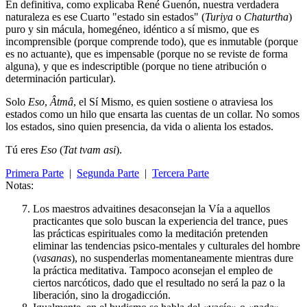
En definitiva, como explicaba René Guenón, nuestra verdadera
naturaleza es ese Cuarto "estado sin estados" (
Turiya
o
Chaturtha
)
puro y sin mácula, homegéneo, idéntico a sí mismo, que es
incomprensible (porque comprende todo), que es inmutable (porque
es no actuante), que es impensable (porque no se reviste de forma
alguna), y que es indescriptible (porque no tiene atribución o
determinación particular).
Solo
Eso
,
Âtmâ
, el Sí Mismo, es quien sostiene o atraviesa los
estados como un hilo que ensarta las cuentas de un collar. No somos
los estados, sino quien presencia, da vida o alienta los estados.
Tú eres
Eso
(
Tat tvam asi
).
Primera Parte
|
Segunda Parte
|
Tercera Parte
Notas:
Los maestros advaitines desaconsejan la Vía a aquellos
practicantes que solo buscan la experiencia del trance, pues
las prácticas espirituales como la meditación pretenden
eliminar las tendencias psico-mentales y culturales del hombre
(
vasanas
), no suspenderlas momentaneamente mientras dure
la práctica meditativa. Tampoco aconsejan el empleo de
ciertos narcóticos, dado que el resultado no será la paz o la
liberación, sino la drogadicción.