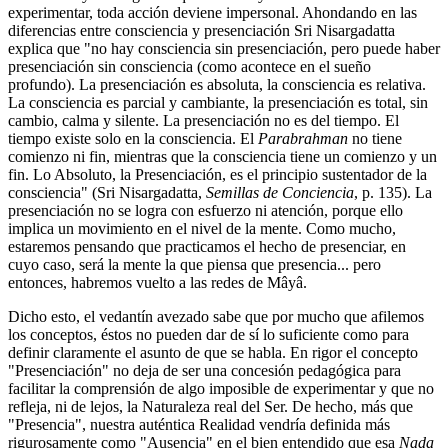
experimentar, toda acción deviene impersonal. Ahondando en las
diferencias entre consciencia y presenciación Sri Nisargadatta
explica que "no hay consciencia sin presenciación, pero puede haber
presenciación sin consciencia (como acontece en el sueño
profundo). La presenciación es absoluta, la consciencia es relativa.
La consciencia es parcial y cambiante, la presenciación es total, sin
cambio, calma y silente. La presenciación no es del tiempo. El
tiempo existe solo en la consciencia. El
Parabrahman
no tiene
comienzo ni fin, mientras que la consciencia tiene un comienzo y un
fin. Lo Absoluto, la Presenciación, es el principio sustentador de la
consciencia" (Sri Nisargadatta,
Semillas de Conciencia
, p. 135). La
presenciación no se logra con esfuerzo ni atención, porque ello
implica un movimiento en el nivel de la mente. Como mucho,
estaremos pensando que practicamos el hecho de presenciar, en
cuyo caso, será la mente la que piensa que presencia... pero
entonces, habremos vuelto a las redes de Mâyâ.
Dicho esto, el vedantín avezado sabe que por mucho que afilemos
los conceptos, éstos no pueden dar de sí lo suficiente como para
definir claramente el asunto de que se habla. En rigor el concepto
"Presenciación" no deja de ser una concesión pedagógica para
facilitar la comprensión de algo imposible de experimentar y que no
refleja, ni de lejos, la Naturaleza real del Ser. De hecho, más que
"Presencia", nuestra auténtica Realidad vendría definida más
rigurosamente como "Ausencia" en el bien entendido que esa
Nada