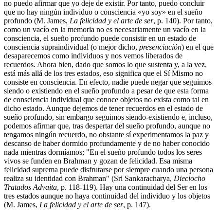
no puedo afirmar que yo deje de existir. Por tanto, puedo concluir
que no hay ningún individuo o consciencia «yo soy» en el sueño
profundo (M. James,
La felicidad y el arte de ser
, p. 140). Por tanto,
como un vacío en la memoria no es necesariamente un vacío en la
consciencia, el sueño profundo puede consistir en un estado de
consciencia supraindividual (o mejor dicho,
presenciación
) en el que
desaparecemos como individuos y nos vemos liberados de
recuerdos. Ahora bien, dado que somos lo que sustenta y, a la vez,
está más allá de los tres estados, eso significa que el Sí Mismo no
consiste en consciencia. En efecto, nadie puede negar que seguimos
siendo o existiendo en el sueño profundo a pesar de que esta forma
de consciencia individual que conoce objetos no exista como tal en
dicho estado. Aunque dejemos de tener recuerdos en el estado de
sueño profundo, sin embargo seguimos siendo-existiendo e, incluso,
podemos afirmar que, tras despertar del sueño profundo, aunque no
tengamos ningún recuerdo, no obstante sí experimentamos la paz y
descanso de haber dormido profundamente y de no haber conocido
nada mientras dormíamos; "En el sueño profundo todos los seres
vivos se funden en Brahman y gozan de felicidad. Esa misma
felicidad suprema puede disfrutarse por siempre cuando una persona
realiza su identidad con Brahman" (Sri Sankaracharya,
Dieciocho
Tratados Advaita
, p. 118-119). Hay una continuidad del Ser en los
tres estados aunque no haya continuidad del individuo y los objetos
(M. James,
La felicidad y el arte de ser
, p. 147).