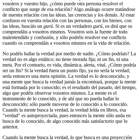
vosotros y vuestro hijo, ¿cómo puede otra persona resolver el
conflicto que surge de esa relación? Algo análogo ocurre tratándose
de nuestra relación con las ideas, las creencias y los demás. Al estar
confusos en vuestra relación con las personas, con los bienes, con
las ideas, buscáis un
gurú
. Si es un verdadero
gurú
, os dirá que os
comprendáis a vosotros mismos. Vosotros sois la fuente de todo
malentendido y confusión, y sólo podréis resolver ese conflicto
cuando os comprendáis a vosotros mismos en la vida de relación.
No podéis hallar la verdad por medio de nadie. ¿Cómo podríais? La
verdad no es algo estático; no tiene morada fija; ni un fin, ni una
meta. Por el contrario, es vida, dinámica, alerta, vital. ¿Cómo podría
ser un fin? Si la verdad fuera un punto fijo, ya no sería la verdad;
sería entonces una mera opinión. La verdad es lo desconocido, y
una mente que busca la verdad jamás la encontrará, porque la mente
está formada por lo conocido; es el resultado del pasado, del tiempo,
algo que podéis observar vosotros mismos. La mente es el
instrumento de lo conocido, y de ahí que no pueda hallar lo
desconocido; sólo puede moverse de lo conocido a lo conocido.
Cuando la mente busca la verdad, la verdad leída en libros, esa
"verdad" es autoproyectada, pues entonces la mente sólo anda en
busca de lo conocido, de algo conocido más satisfactorio que lo
anterior.
Cuando la mente busca la verdad, lo que busca es una proyección