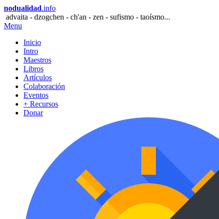
nodualidad
.info
advaita - dzogchen - ch'an - zen - sufismo - taoísmo...
Menu
Inicio
Intro
Maestros
Libros
Artículos
Colaboración
Eventos
+ Recursos
Donar