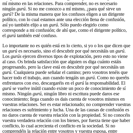
mí mismo en las relaciones. Para comprender, no es necesario
ningún
gurú
. Si no me conozco a mí mismo, ¿para qué sirve un
gurú
? De la misma manera que los confusos eligen a un dirigente
político, con lo cual estamos ante una elección llena de confusión,
así yo también elijo a un
gurú
. Sólo puedo elegirlo como
corresponde a mi confusión; de ahí que, como el dirigente político,
el
gurú
también esté confuso.
Lo importante no es quién está en lo cierto, si yo o los que dicen que
un
gurú
es necesario, sino el descubrir por qué necesitáis un
gurú
.
Los
gurús
ejercen diversos tipos de explotación, pero esto no viene
al caso. Os brinda satisfacción que alguien os diga cuánto estáis
progresando, pero la clave está en descubrir por qué necesitáis un
gurú
. Cualquiera puede señalar el camino; pero vosotros tenéis que
hacer todo el trabajo, aun cuando tengáis un
gurú
. Como no queréis
enfrentaros con eso, descargaréis en el
gurú
la responsabilidad. El
gurú
se vuelve inútil cuando existe un poco de conocimiento de sí
mismo. Ningún
gurú
, ningún libro ni escritura puede daros ese
conocimiento; llega cuando os dais cuenta de vosotros mismos en
vuestras relaciones. Ser es estar relacionado; no comprender vuestras
relaciones es sufrimiento y lucha. Una de las causas de confusión es
no daros cuenta de vuestra relación con la propiedad. Si no conocéis
vuestra verdadera relación con los bienes, por fuerza tiene que haber
conflicto, lo cual acrecienta el conflicto en la sociedad. Si no
comprendéis la relación entre vosotros y vuestra esposa, entre