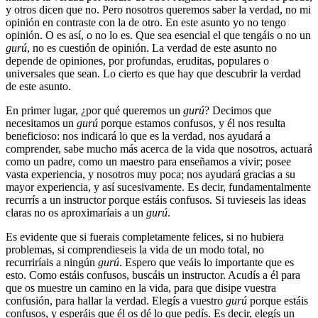
y otros dicen que no. Pero nosotros queremos saber la verdad, no mi
opinión en contraste con la de otro. En este asunto yo no tengo
opinión. O es así, o no lo es. Que sea esencial el que tengáis o no un
gurú
, no es cuestión de opinión. La verdad de este asunto no
depende de opiniones, por profundas, eruditas, populares o
universales que sean. Lo cierto es que hay que descubrir la verdad
de este asunto.
En primer lugar, ¿por qué queremos un
gurú
? Decimos que
necesitamos un
gurú
porque estamos confusos, y él nos resulta
beneficioso: nos indicará lo que es la verdad, nos ayudará a
comprender, sabe mucho más acerca de la vida que nosotros, actuará
como un padre, como un maestro para enseñamos a vivir; posee
vasta experiencia, y nosotros muy poca; nos ayudará gracias a su
mayor experiencia, y así sucesivamente. Es decir, fundamentalmente
recurrís a un instructor porque estáis confusos. Si tuvieseis las ideas
claras no os aproximaríais a un
gurú
.
Es evidente que si fuerais completamente felices, si no hubiera
problemas, si comprendieseis la vida de un modo total, no
recurriríais a ningún
gurú
. Espero que veáis lo importante que es
esto. Como estáis confusos, buscáis un instructor. Acudís a él para
que os muestre un camino en la vida, para que disipe vuestra
confusión, para hallar la verdad. Elegís a vuestro
gurú
porque estáis
confusos, y esperáis que él os dé lo que pedís. Es decir, elegís un