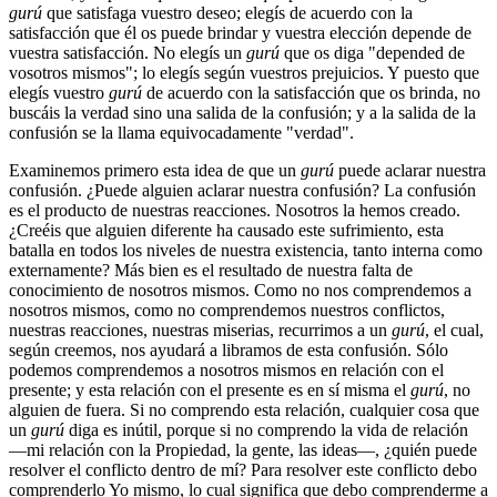
gurú
que satisfaga vuestro deseo; elegís de acuerdo con la
satisfacción que él os puede brindar y vuestra elección depende de
vuestra satisfacción. No elegís un
gurú
que os diga "depended de
vosotros mismos"; lo elegís según vuestros prejuicios. Y puesto que
elegís vuestro
gurú
de acuerdo con la satisfacción que os brinda, no
buscáis la verdad sino una salida de la confusión; y a la salida de la
confusión se la llama equivocadamente "verdad".
Examinemos primero esta idea de que un
gurú
puede aclarar nuestra
confusión. ¿Puede alguien aclarar nuestra confusión? La confusión
es el producto de nuestras reacciones. Nosotros la hemos creado.
¿Creéis que alguien diferente ha causado este sufrimiento, esta
batalla en todos los niveles de nuestra existencia, tanto interna como
externamente? Más bien es el resultado de nuestra falta de
conocimiento de nosotros mismos. Como no nos comprendemos a
nosotros mismos, como no comprendemos nuestros conflictos,
nuestras reacciones, nuestras miserias, recurrimos a un
gurú
, el cual,
según creemos, nos ayudará a libramos de esta confusión. Sólo
podemos comprendemos a nosotros mismos en relación con el
presente; y esta relación con el presente es en sí misma el
gurú
, no
alguien de fuera. Si no comprendo esta relación, cualquier cosa que
un
gurú
diga es inútil, porque si no comprendo la vida de relación
―mi relación con la Propiedad, la gente, las ideas―, ¿quién puede
resolver el conflicto dentro de mí? Para resolver este conflicto debo
comprenderlo Yo mismo, lo cual significa que debo comprenderme a