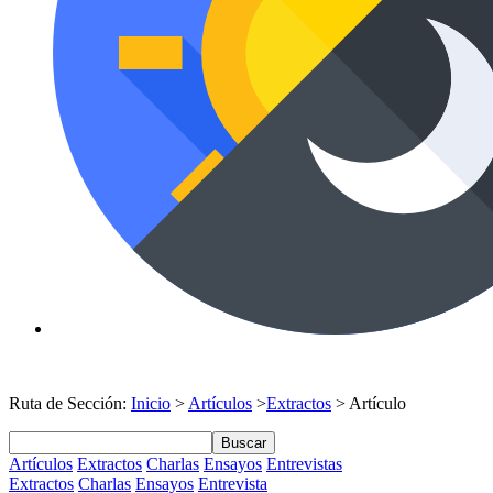
Ruta de Sección:
Inicio
>
Artículos
>
Extractos
> Artículo
Buscar
Artículos
Extractos
Charlas
Ensayos
Entrevistas
Extractos
Charlas
Ensayos
Entrevista