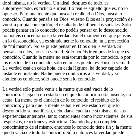
de sí misma, no la verdad. Un ideal, después de todo, es
autoproyectado, es ficticio e irreal. Lo real es aquello que es, no lo
opuesto. Pero una mente que busca la realidad o Dios, busca lo
conocido. Cuando pensáis en Dios, vuestro Dios es la proyección de
vuestra propia concepción, el resultado de influencias sociales. Sólo
podéis pensar en lo conocido; no podéis pensar en lo desconocido,
no podéis concentraros en la verdad. En el momento en que pensáis
en lo desconocido, ya es simplemente lo conocido, una proyección
de "mí mismo". No se puede pensar en Dios o en la verdad. Si
pensáis en ellos, no es la verdad. Sólo podéis ir en pos de lo que es
conocido. Cuando la mente no está torturada por lo conocido, o por
los efectos de lo conocido, sólo entonces puede revelarse la verdad.
La verdad está en cada hoja, en cada lágrima; ha de ser captada de
instante en instante. Nadie puede conduciros a la verdad; y si
alguien os conduce, sólo puede ser a lo conocido.
La verdad sólo puede venir a la mente que está vacía de lo
conocido. Llega en un estado en el que lo conocido está ausente, no
actúa. La mente es el almacén de lo conocido, el residuo de lo
conocido; y para que la mente se halle en ese estado en que lo
desconocido se manifiesta, debe darse cuenta de sí misma, de sus
experiencias anteriores, tanto conscientes como inconscientes, de sus
respuestas, reacciones y estructura. Cuando hay un completo
conocimiento de sí mismo, entonces lo conocido tiene fin y la mente
queda vacía de todo lo conocido. Sólo entonces la verdad puede