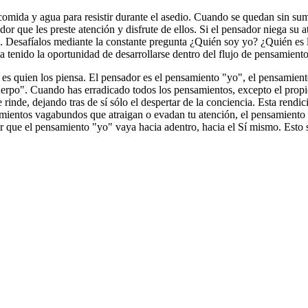
comida y agua para resistir durante el asedio. Cuando se quedan sin sumi
r que les preste atención y disfrute de ellos. Si el pensador niega su 
n. Desafíalos mediante la constante pregunta ¿Quién soy yo? ¿Quién es 
 tenido la oportunidad de desarrollarse dentro del flujo de pensamiento
s quien los piensa. El pensador es el pensamiento "yo", el pensamient
cuerpo". Cuando has erradicado todos los pensamientos, excepto el prop
 rinde, dejando tras de sí sólo el despertar de la conciencia. Esta ren
mientos vagabundos que atraigan o evadan tu atención, el pensamiento "
ir que el pensamiento "yo" vaya hacia adentro, hacia el Sí mismo. Esto