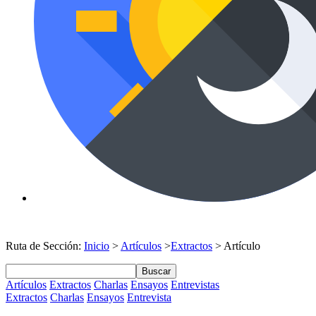
Ruta de Sección:
Inicio
>
Artículos
>
Extractos
> Artículo
Buscar
Artículos
Extractos
Charlas
Ensayos
Entrevistas
Extractos
Charlas
Ensayos
Entrevista