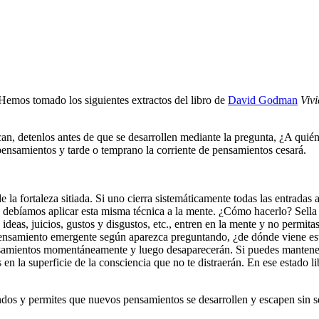
emos tomado los siguientes extractos del libro de
David Godman
Viv
an, detenlos antes de que se desarrollen mediante la pregunta, ¿A qui
pensamientos y tarde o temprano la corriente de pensamientos cesará.
a fortaleza sitiada. Si uno cierra sistemáticamente todas las entradas a
 debíamos aplicar esta misma técnica a la mente. ¿Cómo hacerlo? Sella t
ideas, juicios, gustos y disgustos, etc., entren en la mente y no permit
pensamiento emergente según aparezca preguntando, ¿de dónde viene es
nsamientos momentáneamente y luego desaparecerán. Si puedes mantener
 en la superficie de la consciencia que no te distraerán. En ese estado
ndos y permites que nuevos pensamientos se desarrollen y escapen sin ser