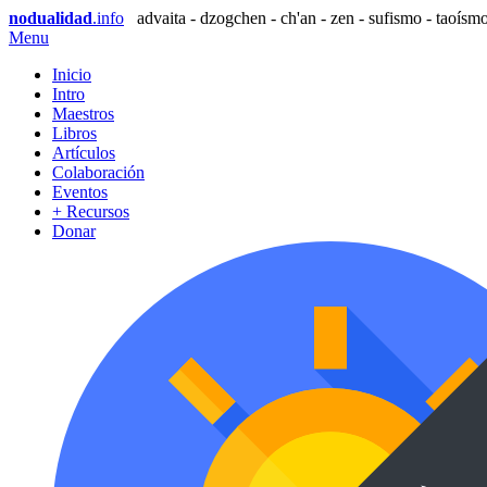
nodualidad
.info
advaita - dzogchen - ch'an - zen - sufismo - taoísmo
Menu
Inicio
Intro
Maestros
Libros
Artículos
Colaboración
Eventos
+ Recursos
Donar