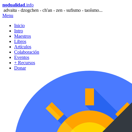
nodualidad
.info
advaita - dzogchen - ch'an - zen - sufismo - taoísmo...
Menu
Inicio
Intro
Maestros
Libros
Artículos
Colaboración
Eventos
+ Recursos
Donar