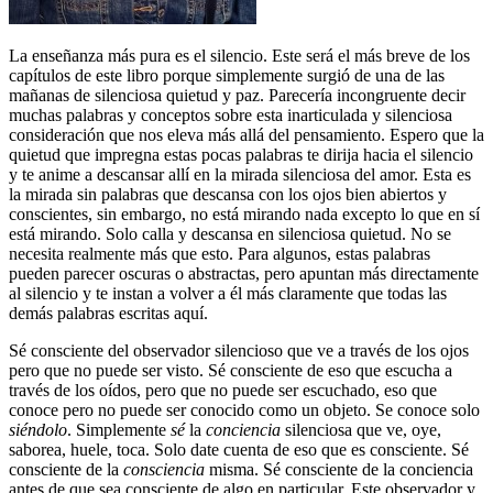
La enseñanza más pura es el silencio. Este será el más breve de los
capítulos de este libro porque simplemente surgió de una de las
mañanas de silenciosa quietud y paz. Parecería incongruente decir
muchas palabras y conceptos sobre esta inarticulada y silenciosa
consideración que nos eleva más allá del pensamiento. Espero que la
quietud que impregna estas pocas palabras te dirija hacia el silencio
y te anime a descansar allí en la mirada silenciosa del amor. Esta es
la mirada sin palabras que descansa con los ojos bien abiertos y
conscientes, sin embargo, no está mirando nada excepto lo que en sí
está mirando. Solo calla y descansa en silenciosa quietud. No se
necesita realmente más que esto. Para algunos, estas palabras
pueden parecer oscuras o abstractas, pero apuntan más directamente
al silencio y te instan a volver a él más claramente que todas las
demás palabras escritas aquí.
Sé consciente del observador silencioso que ve a través de los ojos
pero que no puede ser visto. Sé consciente de eso que escucha a
través de los oídos, pero que no puede ser escuchado, eso que
conoce pero no puede ser conocido como un objeto. Se conoce solo
siéndolo
. Simplemente
sé
la
conciencia
silenciosa que ve, oye,
saborea, huele, toca. Solo date cuenta de eso que es consciente. Sé
consciente de la
consciencia
misma. Sé consciente de la conciencia
antes de que sea consciente de algo en particular. Este observador y