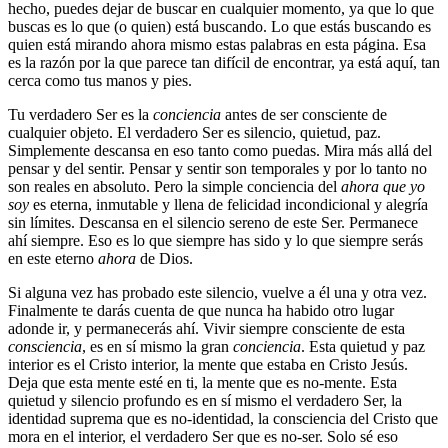
hecho, puedes dejar de buscar en cualquier momento, ya que lo que
buscas es lo que (o quien) está buscando. Lo que estás buscando es
quien está mirando ahora mismo estas palabras en esta página. Esa
es la razón por la que parece tan difícil de encontrar, ya está aquí, tan
cerca como tus manos y pies.
Tu verdadero Ser es la
conciencia
antes de ser consciente de
cualquier objeto. El verdadero Ser es silencio, quietud, paz.
Simplemente descansa en eso tanto como puedas. Mira más allá del
pensar y del sentir. Pensar y sentir son temporales y por lo tanto no
son reales en absoluto. Pero la simple conciencia del
ahora que yo
soy
es eterna, inmutable y llena de felicidad incondicional y alegría
sin límites. Descansa en el silencio sereno de este Ser. Permanece
ahí siempre. Eso es lo que siempre has sido y lo que siempre serás
en este eterno
ahora
de Dios.
Si alguna vez has probado este silencio, vuelve a él una y otra vez.
Finalmente te darás cuenta de que nunca ha habido otro lugar
adonde ir, y permanecerás ahí. Vivir siempre consciente de esta
consciencia
, es en sí mismo la gran
conciencia
. Esta quietud y paz
interior es el Cristo interior, la mente que estaba en Cristo Jesús.
Deja que esta mente esté en ti, la mente que es no-mente. Esta
quietud y silencio profundo es en sí mismo el verdadero Ser, la
identidad suprema que es no-identidad, la consciencia del Cristo que
mora en el interior, el verdadero Ser que es no-ser. Solo sé eso