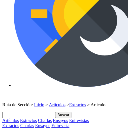
Ruta de Sección:
Inicio
>
Artículos
>
Extractos
> Artículo
Buscar
Artículos
Extractos
Charlas
Ensayos
Entrevistas
Extractos
Charlas
Ensayos
Entrevista