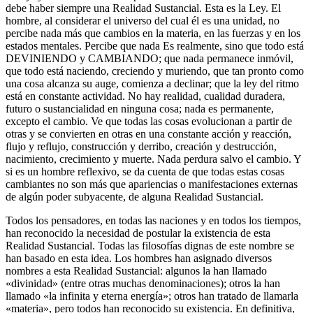
debe haber siempre una Realidad Sustancial. Esta es la Ley. El
hombre, al considerar el universo del cual él es una unidad, no
percibe nada más que cambios en la materia, en las fuerzas y en los
estados mentales. Percibe que nada Es realmente, sino que todo está
DEVINIENDO y CAMBIANDO; que nada permanece inmóvil,
que todo está naciendo, creciendo y muriendo, que tan pronto como
una cosa alcanza su auge, comienza a declinar; que la ley del ritmo
está en constante actividad. No hay realidad, cualidad duradera,
futuro o sustancialidad en ninguna cosa; nada es permanente,
excepto el cambio. Ve que todas las cosas evolucionan a partir de
otras y se convierten en otras en una constante acción y reacción,
flujo y reflujo, construcción y derribo, creación y destrucción,
nacimiento, crecimiento y muerte. Nada perdura salvo el cambio. Y
si es un hombre reflexivo, se da cuenta de que todas estas cosas
cambiantes no son más que apariencias o manifestaciones externas
de algún poder subyacente, de alguna Realidad Sustancial.
Todos los pensadores, en todas las naciones y en todos los tiempos,
han reconocido la necesidad de postular la existencia de esta
Realidad Sustancial. Todas las filosofías dignas de este nombre se
han basado en esta idea. Los hombres han asignado diversos
nombres a esta Realidad Sustancial: algunos la han llamado
«divinidad» (entre otras muchas denominaciones); otros la han
llamado «la infinita y eterna energía»; otros han tratado de llamarla
«materia», pero todos han reconocido su existencia. En definitiva,