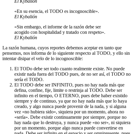
El Kybalión
«En su esencia, el TODO es incognoscible».
El Kybalión
«Sin embargo, el informe de la razón debe ser
acogido con hospitalidad y tratado con respeto».
El Kybalión
La razón humana, cuyos reportes debemos aceptar en tanto que
pensemos, nos informa de lo siguiente respecto al TODO, y ello sin
intentar disipar el velo de lo incognoscible:
El TODo debe ser todo cuanto realmente existe. No puede
existir nada fuera del TODO pues, de no ser así, el TODO no
sería el TODO.
El TODO debe ser INFINITO, pues no hay nada más que
defina, confine, fije, limite o restrinja al TODO. Debe ser
infinito en el tiempo, O ETERNO, pues debe haber existido
siempre y de continuo, ya que no hay nada más que lo haya
creado, y algo nunca puede provenir de la nada, y si alguna
vez «no hubiera sido», siquiera por un momento, ahora no
«sería». Debe existir continuamente por siempre, porque no
hay nada que lo destruya, y nunca puede «no ser», ni siquiera
por un momento, porque algo nunca puede convertirse en
nada. Debe ser infinito en el espacio y ser omnipresente, pues