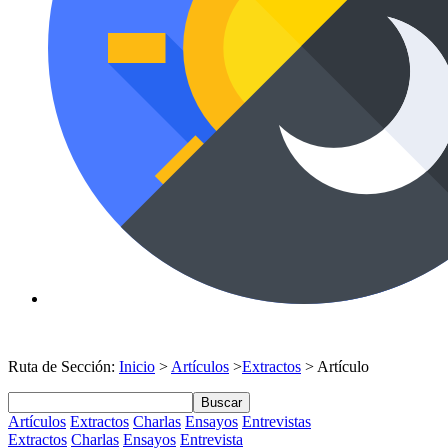
Ruta de Sección:
Inicio
>
Artículos
>
Extractos
> Artículo
Buscar
Artículos
Extractos
Charlas
Ensayos
Entrevistas
Extractos
Charlas
Ensayos
Entrevista