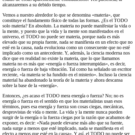
alcanzaremos a su debido tiempo.
Vemos a nuestro alrededor lo que se denomina «materia», que
constituye el fundamento físico de todas las formas. ¿Es el TODO
solo materia? En absoluto. La materia no puede manifestar la vida o
la mente, y puesto que la vida y la mente son manifestados en el
universo, el TODO no puede ser materia, porque nada es más
elevado que su propia fuente, nada se manifiesta en un efecto que no
esté en la causa, nada evoluciona como un consecuente que no esté
implicado como un antecedente. Y, además, la ciencia moderna nos
dice que en realidad no existe la materia, que lo que llamamos
materia no es más que «energía o fuerza interrumpidas», es decir,
energía o fuerza de baja vibración. Tal como ha señalado un escritor
reciente, «la materia se ha fundido en el misterio». Incluso la ciencia
material ha abandonado la teoría de la materia y ahora descansa
sobre la base de la «energía».
Entonces, ¿es acaso el TODO mera energía o fuerza? No; no es
energía o fuerza en el sentido en que los materialistas usan esos
términos, pues esa energía y fuerza son cosas ciegas, mecánicas,
desprovistas de vida o mente. La vida y la mente nunca pueden
surgir de la energía o la fuerza ciegas por la razón que acabamos de
exponer, es decir: «Nada puede elevarse más alto que su fuente,
nada surge a menos que esté implicado, nada se manifiesta en el
efecto a menos que esté en la causa». Y así, el TODO no puede ser