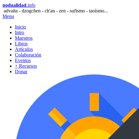
nodualidad
.info
advaita - dzogchen - ch'an - zen - sufismo - taoísmo...
Menu
Inicio
Intro
Maestros
Libros
Artículos
Colaboración
Eventos
+ Recursos
Donar