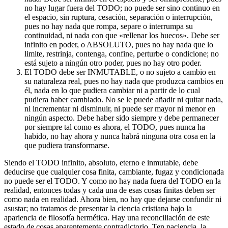
no hay lugar fuera del TODO; no puede ser sino continuo en
el espacio, sin ruptura, cesación, separación o interrupción,
pues no hay nada que rompa, separe o interrumpa su
continuidad, ni nada con que «rellenar los huecos». Debe ser
infinito en poder, o ABSOLUTO, pues no hay nada que lo
limite, restrinja, contenga, confine, perturbe o condicione; no
está sujeto a ningún otro poder, pues no hay otro poder.
El TODO debe ser INMUTABLE, o no sujeto a cambio en
su naturaleza real, pues no hay nada que produzca cambios en
él, nada en lo que pudiera cambiar ni a partir de lo cual
pudiera haber cambiado. No se le puede añadir ni quitar nada,
ni incrementar ni disminuir, ni puede ser mayor ni menor en
ningún aspecto. Debe haber sido siempre y debe permanecer
por siempre tal como es ahora, el TODO, pues nunca ha
habido, no hay ahora y nunca habrá ninguna otra cosa en la
que pudiera transformarse.
Siendo el TODO infinito, absoluto, eterno e inmutable, debe
deducirse que cualquier cosa finita, cambiante, fugaz y condicionada
no puede ser el TODO. Y como no hay nada fuera del TODO en la
realidad, entonces todas y cada una de esas cosas finitas deben ser
como nada en realidad. Ahora bien, no hay que dejarse confundir ni
asustar; no tratamos de presentar la ciencia cristiana bajo la
apariencia de filosofía hermética. Hay una reconciliación de este
estado de cosas aparentemente contradictorio. Ten paciencia, la