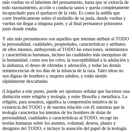
más vueltas en el laberinto del pensamiento, hasta que se extravía de
todo razonamiento, acción o conducta sanos y queda completamente
incapacitado para el quehacer de la vida. Es como la ardilla que
corre frenéticamente sobre el molinillo de su jaula, dando vueltas y
vueltas sin llegar a ninguna parte, y al final permanece prisionera
justo donde estaba.
Y aún más presuntuosos son aquellos que intentan atribuir al TODO
la personalidad, cualidades, propiedades, características y atributos
de ellos mismos, atribuyendo al TODO las emociones, sentimientos
y características humanas, incluso las cualidades más mezquinas de
la humanidad, como son los celos, la susceptibilidad a la adulación y
la alabanza, el deseo de ofrendas y adoración, y todas las demás
reminiscencias de los días de la infancia de la raza. Tales ideas no
son dignas de hombres y mujeres adultos, y están siendo
rápidamente descartadas.
(Llegados a este punto, puede ser oportuno señalar que hacemos una
distinción entre religión y teología, y entre filosofía y metafísica. La
religión, para nosotros, significa la comprensión intuitiva de la
existencia del TODO y de nuestra relación con él; mientras que la
teología caracteriza los intentos de los hombres de dotar de
personalidad, cualidades y características al TODO, recoge las
teorías humanas sobre los asuntos, voluntad, deseos, planes y
designios del TODO, e incluye la asunción del papel de la teología