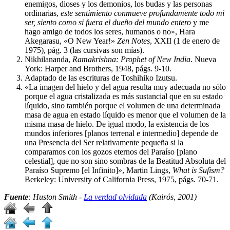
enemigos, dioses y los demonios, los budas y las personas
ordinarias,
este sentimiento conmueve profundamente todo mi
ser, siento como si fuera el dueño del mundo entero
y me
hago amigo de todos los seres, humanos o no», Hara
Akegarasu, «O New Year!»
Zen Notes
, XXII (1 de enero de
1975), pág. 3 (las cursivas son mías).
Nikhilananda,
Ramakrishna: Prophet of New India
. Nueva
York: Harper and Brothers, 1948, págs. 9-10.
Adaptado de las escrituras de Toshihiko Izutsu.
«La imagen del hielo y del agua resulta muy adecuada no sólo
porque el agua cristalizada es más sustancial que en su estado
líquido, sino también porque el volumen de una determinada
masa de agua en estado líquido es menor que el volumen de la
misma masa de hielo. De igual modo, la existencia de los
mundos inferiores [planos terrenal e intermedio] depende de
una Presencia del Ser relativamente pequeña si la
comparamos con los gozos eternos del Paraíso [plano
celestial], que no son sino sombras de la Beatitud Absoluta del
Paraíso Supremo [el Infinito]», Martin Lings,
What is Sufism?
Berkeley: University of California Press, 1975, págs. 70-71.
Fuente
: Huston Smith -
La verdad olvidada
(Kairós, 2001)