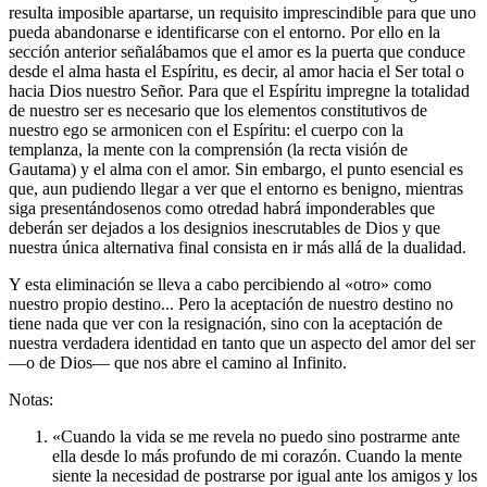
resulta imposible apartarse, un requisito imprescindible para que uno
pueda abandonarse e identificarse con el entorno. Por ello en la
sección anterior señalábamos que el amor es la puerta que conduce
desde el alma hasta el Espíritu, es decir, al amor hacia el Ser total o
hacia Dios nuestro Señor. Para que el Espíritu impregne la totalidad
de nuestro ser es necesario que los elementos constitutivos de
nuestro ego se armonicen con el Espíritu: el cuerpo con la
templanza, la mente con la comprensión (la recta visión de
Gautama) y el alma con el amor. Sin embargo, el punto esencial es
que, aun pudiendo llegar a ver que el entorno es benigno, mientras
siga presentándosenos como otredad habrá imponderables que
deberán ser dejados a los designios inescrutables de Dios y que
nuestra única alternativa final consista en ir más allá de la dualidad.
Y esta eliminación se lleva a cabo percibiendo al «otro» como
nuestro propio destino... Pero la aceptación de nuestro destino no
tiene nada que ver con la resignación, sino con la aceptación de
nuestra verdadera identidad en tanto que un aspecto del amor del ser
—o de Dios— que nos abre el camino al Infinito.
Notas:
«Cuando la vida se me revela no puedo sino postrarme ante
ella desde lo más profundo de mi corazón. Cuando la mente
siente la necesidad de postrarse por igual ante los amigos y los