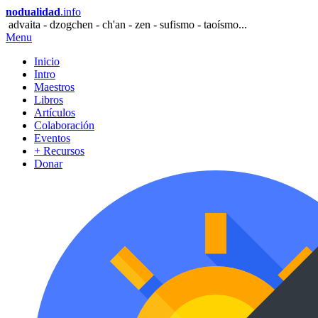
nodualidad
.info
advaita - dzogchen - ch'an - zen - sufismo - taoísmo...
Menu
Inicio
Intro
Maestros
Libros
Artículos
Colaboración
Eventos
+ Recursos
Donar