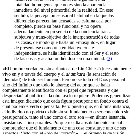
totalidad homogénea que no es sino la apariencia
inmediata del nivel primordial de la realidad. En este
sentido, la percepción sensorial habitual en la que las
diferencias parecen tan acusadas se esfuma casi por
completo, pierde su base funcional y no opera
adecuadamente en presencia de la conciencia trans-
subjetiva y trans-objetiva de la interpenetración de todas
las cosas, de modo que hasta un «mosquito», en lugar
de presentarse como una entidad externa e
independiente, se halla identificado con el Ser y el resto
de las cosas y acaba fundiéndose en una unidad.
(3)
«El hombre verdadero sin atributos» de Lin Chi está incesantemente
vivo en y a través del cuerpo y el
ahamkara
(la sensación de
identidad) de todo ser humano. Pero no se trata del Dios personal
sino del Infinito que todo lo abarca; del actor que se halla
completamente identificado con el papel que representa y que
despreciará al público si la obra así lo requiere. Podemos generalizar
esta imagen diciendo que cada figura presupone un fondo contra el
cual podemos verla o pensarla. Pero puesto que, en última instancia,
el individuo no podría existir sin su fundamento o ser concebido sin
presuponerlo, tanto el uno como el otro son —en última instancia,
insistamos— inseparables. Porque resulta absolutamente crucial
comprender que el fundamento de una cosa constituye uno de sus
aspectos. Visto con el «ojo del corazón» —el órgano la de visión