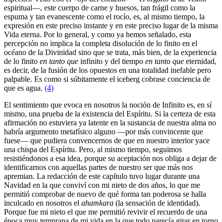
espiritual—, este cuerpo de carne y huesos, tan frágil como la
espuma y tan evanescente como el rocío, es, al mismo tiempo, la
expresión en este preciso instante y en este preciso lugar de la misma
Vida eterna. Por lo general, y como ya hemos señalado, esta
percepción no implica la completa disolución de lo finito en el
océano de la Divinidad sino que se trata, más bien, de la experiencia
de lo finito
en tanto que
infinito y del tiempo
en tanto que
eternidad,
es decir, de la fusión de los opuestos en una totalidad inefable pero
palpable. Es como si súbitamente el iceberg cobrase conciencia de
que es agua.
(4)
El sentimiento que evoca en nosotros la noción de Infinito es, en sí
mismo, una prueba de la existencia del Espíritu. Si la certeza de esta
afirmación no estuviera ya latente en la sustancia de nuestra alma no
habría argumento metafísico alguno —por más convincente que
fuese— que pudiera convencernos de que en nuestro interior yace
una chispa del Espíritu. Pero, al mismo tiempo, seguimos
resistiéndonos a esa idea, porque su aceptación nos obliga a dejar de
identificarnos con aquellas partes de nuestro ser que más nos
apremian. La redacción de este capítulo tuvo lugar durante una
Navidad en la que conviví con mi nieto de dos años, lo que me
permitió comprobar de nuevo de qué forma tan poderosa se halla
inculcado en nosotros el
ahamkara
(la sensación de identidad).
Porque fue mi nieto el que me permitió revivir el recuerdo de una
época muy temprana de mi vida en la que todo parecía girar en torno