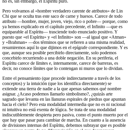
no es, sin embargo, el Espíritu puro.
Pero volvamos al «hombre verdadero carente de atributos» de Lin
Chi que se oculta tras este saco de carne y huesos. Carece de todo
atributo —hombre, mujer, joven, viejo, rico o pobre— porque, como
ya hemos explicado en el capítulo precedente, el Infinito —que es
equiparable al Espíritu— trasciende todo enunciado positivo. Y
puesto que «el Espíritu» y «el Infinito» son —al igual que «Atman»
y «Brahman» —dos términos que se refieren a una misma realidad,
resumiremos aquí lo que dijimos en el epígrafe correspondiente. Y es
que, aunque sea posible percibirlo directamente, solo podemos
concebirlo recurriendo a una doble negación. En su periferia, el
Espíritu carece de límites e, internamente, carece de barreras, es
decir, no conoce límites que lo contengan ni muros que lo dividan.
Entre el pensamiento (que procede indirectamente a través de los
conceptos) y la intuición (que los identifica directamente) se
extiende una tierra de nadie a la que apenas sabemos qué nombre
asignar. ¿Acaso podemos llamarlo simbolismo?, ¿quizás arte
sagrado que levanta en las llanuras espirales de piedras que apuntan
hacia el cielo? Pero esta modalidad intermedia que no es ni racional
ni intuitiva no está exenta de lógica. Se trata de una modalidad
indiscutiblemente despierta pero pasiva, como el punto muerto por el
que hay que pasar para cambiar de marcha. En cuanto a la ausencia
de divisiones internas del Espíritu, debemos subrayar que es posible