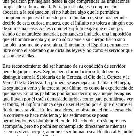
una posición privilegiada desde la que comprender las limitaciones
propias de su humanidad. Pero, por sí sola, esa comprensión
abocaría a la resignación, si no hubiera algo que le permitiera
comprender que está limitado por lo ilimitado o, si se nos permite
decirlo de esta curiosa manera, que el Infinito no tolera a ningún otro
de su misma clase. Así es como el Espíritu exige que el cuerpo,
siendo de naturaleza material, permanezca limitado, una imposición
que el hombre acepta y que no sólo atañe a su cuerpo físico sino
también a su mente y a su alma. Entretanto, el Espíritu permanece
libre como el soberano que dicta las leyes y no como el servidor que
se somete a ellas.
Este reconocimiento del ser humano de su condición de servidor
tiene lugar por fases. Según cierta formulación sufí, debemos
distinguir entre la Sabiduría de la Certeza, el Ojo de la Certeza y la
Verdad de la Certeza. La primera se asemeja a oír hablar del fuego,
la segunda a verlo y la tercera, por último, es como la experiencia de
quemarse. En otras palabras podríamos decir que, aunque las aguas
que fluyan por él estén demasiado turbias como para permitirnos ver
el fondo, el Espíritu nunca deja de ser el lecho por el que discurre el
río de nuestra vida. En los meandros, no obstante, el río se ensancha,
la corriente se hace más lenta y los sedimentos se posan
permitiéndonos vislumbrar el fondo. El lecho del río siempre nos
acompaña, pero no podrá ser contemplado directamente mientras
estemos vivos porque, aunque el ser humano sea idéntico al Espíritu,