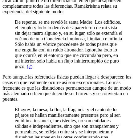
alcanzar un punto de no diferenciación en el que desaparecen
completamente todas las diferencias. Ramakrishna relata su
experiencia del siguiente modo:
De repente, se me reveló la santa Madre. Los edificios,
el templo y todo lo demás desaparecieron de mi vista
sin dejar rastro alguno y, en su lugar, sólo se extendía el
océano de una Conciencia luminosa, ilimitada e infinita.
Sólo había un vórtice procedente de todas partes que
me engullía con un ruido atronador. Ignoraba todo lo
que ocurría en el entorno que me circundaba pero, en
mi interior, sólo había un flujo ininterrumpido de puro
gozo.
(2)
Pero aunque las referencias físicas puedan llegar a desaparecer, los
casos en que realmente ocurre así son excepcionales. Lo más
frecuente es que las distinciones permanezcan aunque de un modo
más atenuado o bien que dejen de ser barreras y se conviertan en
puentes.
El «yo», la mesa, la flor, la fragancia y el canto de los
pájaros se hallan manifiestamente presentes pero al ser,
en última instancia, inexistentes, no son entidades
sólidas e independientes, sino que son transparentes y
permeables, se reflejan entre sí y se interpenetran y
disuelven las unas en las otras configurando una