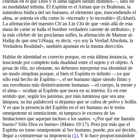
celestial en el que Dios y el alma siguen siendo distintos—, sino en
su modalidad infinita. El Espíritu es el Atman que
es
Brahman, la
naturaleza búdica del ser humano, el elemento que, trascendiendo el
alma, se asienta en ella como lo «increado y lo increable» (Eckhart).
La afirmación del maestro Ch’an Lin Chi de que «más allá de esta
masa de carne se halla el hombre verdadero carente de atributos», y
la más célebre de las proclamas sufíes, la afirmación de Mansur al-
Hallaj de que
ana’l-Haqq
, es decir, «yo soy la Verdad Absoluta, la
Verdadera Realidad», también apuntan en la misma dirección.
Hablar de identidad es correcto porque, en esta última instancia, se
trasciende por completo toda dualidad entre el sujeto y el objeto. A
pesar de ello, no obstante, no debemos interpretar esa identidad de
un modo simplista porque, si bien el Espíritu es infinito —ya que
sólo está hecho de Espíritu—, el ser humano sigue siendo finito y
sus envolturas más distintivamente humanas —el cuerpo, la mente y
el alma— ocultan al Espíritu que mora en su interior. Es en este
sentido que, según los jainistas, por más luminosa que sea una
lámpara, su luz palidecerá si dejamos que se cubra de polvo y hollín.
Y es que la presencia del Espíritu en el ser humano no le torna
omnipotente ni omnisciente, ni tampoco le exonera de las
limitaciones que aquejan incluso a los santos. «¿Por qué me llamáis
bueno? Sólo Dios es bueno» (Mateo 19:17). Pero por más que el
Espíritu no torne omnipotente al Ser humano, puede, por así decirlo,
llegar a contrarrestar su impotencia
(1)
. Y lo hace proporcionándole