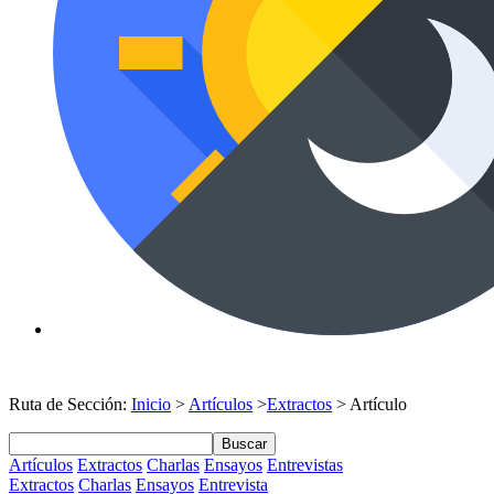
Ruta de Sección:
Inicio
>
Artículos
>
Extractos
> Artículo
Buscar
Artículos
Extractos
Charlas
Ensayos
Entrevistas
Extractos
Charlas
Ensayos
Entrevista