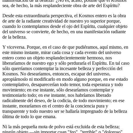
manifestación de la belleza? ¿No es, acaso, posible que el Kosmos
sea, de hecho, la más resplandeciente obra de arte del Espíritu?
Desde esta extraordinaria perspectiva, el Kosmos entero es la obra
de arte de la radiante creatividad de nuestro yo superior porque,
cuando lo contemplamos desde el ojo del Espíritu, cualquier objeto
del universo se convierte, de hecho, en una manifestación radiante
de la belleza.
Y viceversa. Porque, en el caso de que pudiéramos, aquí mismo, en
este mismo instante, mirar cada cosa y cada evento del universo
entero corno un objeto resplandecientemente hermoso, nos
liberaríamos de nuestro ego y sólo perduraría el Espíritu. En tal caso
sólo querríamos contemplar la incesante belleza y perfección del
Kosmos. No desearíamos, entonces, escapar del universo,
apropiárnoslo ni modificarlo en modo alguno porque, en ese estado
contemplativo, desaparecerían todo temor, toda esperanza y todo
movimiento; en ese instante, sólo desearíamos contemplar y
testimoniarlo todo; en ese instante, nos habríamos liberado
radicalmente del deseo, de la codicia, de todo movimiento; en ese
instante, moraríamos en el centro de la conciencia pura y
transparente y todo nuestro ser se hallaría impregnado de la belleza
última de todo lo que emana.
Ni la más pequeña mota de polvo está excluida de esta belleza;
ningún objeto ―sin importar cuan "feo", "terrible" o "doloroso"