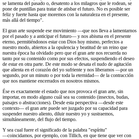
se lamenta del pasado o, desatento a los milagros que le rodean, se
pone de puntillas para tratar de atisbar el futuro. No es posible ser
feliz y fuerte hasta que moremos con la naturaleza en el presente,
más allá del tiempo".
El gran arte suspende ese movimiento ―que nos lleva a lamentarnos
por el pasado y a anticipar el futuro― y nos abisma en el presente
eterno, permitiéndonos estar con Dios hoy mismo, perfectos a
nuestro modo, abiertos a la opulencia y beatitud de un reino que
nuestra época ha olvidado pero que el gran arte nos recuerda no
tanto por su contenido como por sus efectos, suspendiendo el deseo
de estar en otra parte. De este modo se desata el nudo de agitación
que alienta en el corazón del yo sufriente y nos liberamos ―por un
segundo, por un minuto o por toda la eternidad― de la contracción
que nos mantiene encerrados en nosotros mismos.
Ése es exactamente el estado que nos provoca el gran arte, sin
importar, en modo alguno cuál sea su contenido (insectos, budas,
paisajes o abstracciones). Desde esta perspectiva ―desde este
contexto― el gran arte puede ser juzgado por su capacidad para
suspender nuestro aliento, diluir nuestro yo y sustraemos,
simultáneamente, del flujo del tiempo.
Y sea cual fuere el significado de la palabra "espíritu"
―coincidamos, por ejemplo, con Tillich, en que tiene que ver con