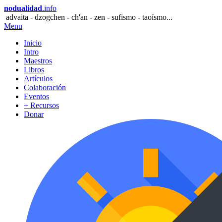
nodualidad
.info
advaita - dzogchen - ch'an - zen - sufismo - taoísmo...
Menu
Inicio
Intro
Maestros
Libros
Artículos
Colaboración
Eventos
+ Recursos
Donar