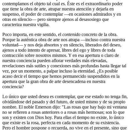
contemplamos el objeto tal cual es. Éste es el extraordinario poder
que tiene la obra de arte, atrapar nuestra atención y dejarla en
suspenso, el poder de contemplar ―en ocasiones admirados y en
otras en silencio― pero siempre ajenos al desasosiego que
caracteriza nuestra vigilia.
Poco importa, en este sentido, el
contenido
concreto de la obra.
Porque la auténtica obra de arte nos atrapa ―incluso contra nuestra
voluntad― y nos deja absortos y en silencio, liberados del deseo,
ajenos a todo intento de apresar, libres del ego y libres de toda
contracción sobre nosotros mismos. Y en esa apertura o claro de
nuestra conciencia pueden aflorar verdades más elevadas,
revelaciones más sutiles y conexiones más profundas hasta llegar tal
vez, por un momento, a palpar incluso la eternidad. ¿Es posible
acaso decir el tiempo que hemos permanecido suspendidos en la
apertura que la gran obra de arte desencadena en nuestra
conciencia?
Lo único que usted desea es contemplar, que ese estado no tenga fin,
olvidándose del pasado y del futuro, de usted mismo y de su propio
nombre. El noble Emerson dijo: "Las rosas que hay bajo mi ventana
no se refieren a rosas anteriores o a rosas más hermosas; son lo que
son y existen con Dios hoy. Para ellas el tiempo no existe, lo único
que existe es la rosa, perfecta en cada momento de su existencia.
Pero el hombre pospone o recuerda, no vive en el presente, sino que