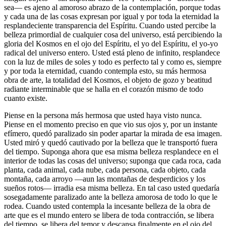
sea― es ajeno al amoroso abrazo de la contemplación, porque todas
y cada una de las cosas expresan por igual y por toda la eternidad la
resplandeciente transparencia del Espíritu. Cuando usted percibe la
belleza primordial de cualquier cosa del universo, está percibiendo la
gloria del Kosmos en el ojo del Espíritu, el yo del Espíritu, el yo-yo
radical del universo entero. Usted está pleno de infinito, resplandece
con la luz de miles de soles y todo es perfecto tal y como es, siempre
y por toda la eternidad, cuando contempla esto, su más hermosa
obra de arte, la totalidad del Kosmos, el objeto de gozo y beatitud
radiante interminable que se halla en el corazón mismo de todo
cuanto existe.
Piense en la persona más hermosa que usted haya visto nunca.
Piense en el momento preciso en que vio sus ojos y, por un instante
efímero, quedó paralizado sin poder apartar la mirada de esa imagen.
Usted miró y quedó cautivado por la belleza que le transportó fuera
del tiempo. Suponga ahora que esa misma belleza resplandece en el
interior de todas las cosas del universo; suponga que cada roca, cada
planta, cada animal, cada nube, cada persona, cada objeto, cada
montaña, cada arroyo ―aun las montañas de desperdicios y los
sueños rotos― irradia esa misma belleza. En tal caso usted quedaría
sosegadamente paralizado ante la belleza amorosa de todo lo que le
rodea. Cuando usted contempla la incesante belleza de la obra de
arte que es el mundo entero se libera de toda contracción, se libera
del tiempo, se libera del temor y descansa finalmente en el ojo del