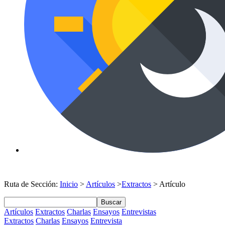
Ruta de Sección:
Inicio
>
Artículos
>
Extractos
> Artículo
Buscar
Artículos
Extractos
Charlas
Ensayos
Entrevistas
Extractos
Charlas
Ensayos
Entrevista