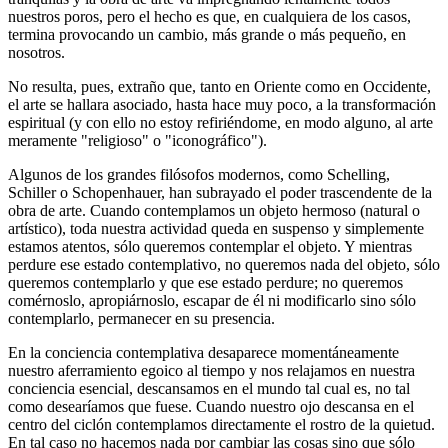
nuestros poros, pero el hecho es que, en cualquiera de los casos,
termina provocando un cambio, más grande o más pequeño, en
nosotros.
No resulta, pues, extraño que, tanto en Oriente como en Occidente,
el arte se hallara asociado, hasta hace muy poco, a la transformación
espiritual (y con ello no estoy refiriéndome, en modo alguno, al arte
meramente "religioso" o "iconográfico").
Algunos de los grandes filósofos modernos, como Schelling,
Schiller o Schopenhauer, han subrayado el poder trascendente de la
obra de arte. Cuando contemplamos un objeto hermoso (natural o
artístico), toda nuestra actividad queda en suspenso y simplemente
estamos atentos, sólo queremos contemplar el objeto. Y mientras
perdure ese estado contemplativo, no queremos nada del objeto, sólo
queremos contemplarlo y que ese estado perdure; no queremos
comérnoslo, apropiárnoslo, escapar de él ni modificarlo sino sólo
contemplarlo, permanecer en su presencia.
En la conciencia contemplativa desaparece momentáneamente
nuestro aferramiento egoico al tiempo y nos relajamos en nuestra
conciencia esencial, descansamos en el mundo tal cual es, no tal
como desearíamos que fuese. Cuando nuestro ojo descansa en el
centro del ciclón contemplamos directamente el rostro de la quietud.
En tal caso no hacemos nada por cambiar las cosas sino que sólo