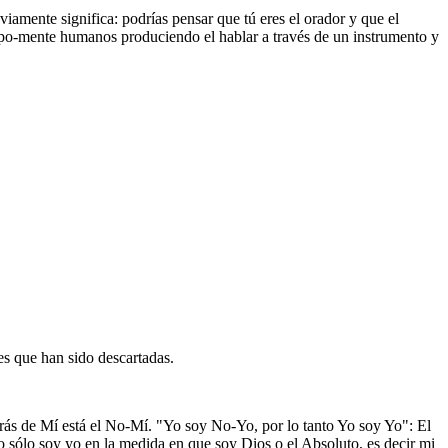
viamente significa: podrías pensar que tú eres el orador y que el
uerpo-mente humanos produciendo el hablar a través de un instrumento y
es que han sido descartadas.
trás de Mí está el No-Mí. "Yo soy No-Yo, por lo tanto Yo soy Yo": El
 sólo soy yo en la medida en que soy Dios o el Absoluto, es decir mi