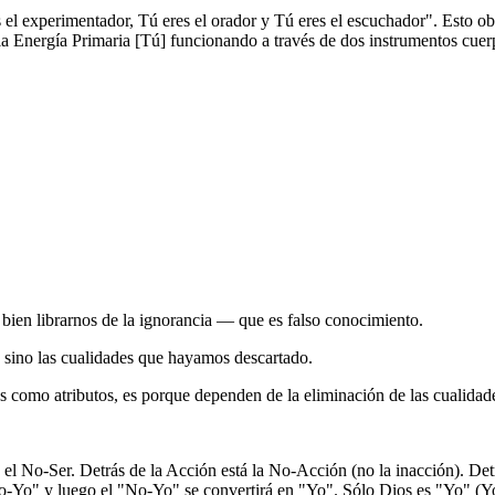
s el experimentador, Tú eres el orador y Tú eres el escuchador". Esto ob
de la Energía Primaria [Tú] funcionando a través de dos instrumentos c
 bien librarnos de la ignorancia ― que es falso conocimiento.
 sino las cualidades que hayamos descartado.
s como atributos, es porque dependen de la eliminación de las cualidad
 el No-Ser. Detrás de la Acción está la No-Acción (no la inacción). De
o-Yo" y luego el "No-Yo" se convertirá en "Yo". Sólo Dios es "Yo" (Yo