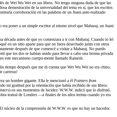
inglés de Wei Wu Wei en sus libros. No tengo ninguna duda de que las
losa demostración de la universalidad del tema en sí, que los escritos
ontraría corroboración en las palabras de un Jnani auto-realizado
do era poner a un simple escritor al mismo nivel que Maharaj, un Jnani
a década antes de que yo comenzara a ir con Maharaj. Cuando lo leí
oqué en un sitio aparte para que no fuera desechado junto con otros
mediatamente después de que comencé a visitar a Maharaj. No puedo
ntí que los dos se habían unido para llevar a cabo una broma privada
ar en este mecanismo cuerpo-mente llamado Ramesh.
gún tiempo después que me di cuenta que Wei Wu Wei no era chino,
e carreras!
 era un hombre gigante. Ella le mencionó a él
Pointers from
ndo mi gratitud por la orientación que había recibido de sus libros.
inters
) en sus momentos de lucidez. W.W.W. indicó que lo disfrutó.
bra teatral de Londres ―a finales de los años treinta cuando yo era
. El núcleo de la comprensión de W.W.W. es que no hay un hacedor.