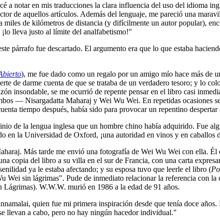
cé a notar en mis traducciones la clara influencia del uso del idioma 
ector de aquellos artículos. Además del lenguaje, me pareció una maravil
 miles de kilómetros de distancia (y difícilmente un autor popular), enc
o lleva justo al límite del analfabetismo!"
 este párrafo fue descartado. El argumento era que lo que estaba hacien
Abierto
), me fue dado como un regalo por un amigo mío hace más de un
erte de darme cuenta de que se trataba de un verdadero tesoro; y lo col
a razón insondable, se me ocurrió de repente pensar en el libro casi in
n ambos ― Nisargadatta Maharaj y Wei Wu Wei. En repetidas ocasiones se
cuenta tiempo después, había sido para provocar un repentino despert
nio de la lengua inglesa que un hombre chino había adquirido. Fue al
ado en la Universidad de Oxford, ¡una autoridad en vinos y en caballos d
 Maharaj. Más tarde me envió una fotografía de Wei Wu Wei con ella. Él
una copia del libro a su villa en el sur de Francia, con una carta expresa
lidad ya le estaba afectando; y su esposa tuvo que leerle el libro (
Po
Wei sin lágrimas". Pude de inmediato relacionar la referencia con la o
n Lágrimas). W.W.W. murió en 1986 a la edad de 91 años.
nnamalai, quien fue mi primera inspiración desde que tenía doce años
e llevan a cabo, pero no hay ningún hacedor individual."