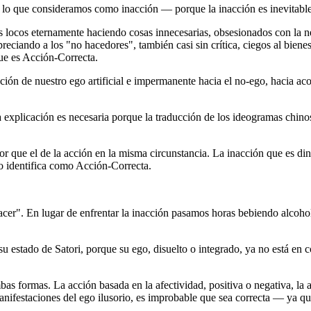
ta lo que consideramos como inacción ― porque la inacción es inevitab
ocos eternamente haciendo cosas innecesarias, obsesionados con la nece
preciando a los "no hacedores", también casi sin crítica, ciegos al biene
que es Acción-Correcta.
acción de nuestro ego artificial e impermanente hacia el no-ego, hacia 
La explicación es necesaria porque la traducción de los ideogramas chin
r que el de la acción en la misma circunstancia. La inacción que es din
lo identifica como Acción-Correcta.
acer". En lugar de enfrentar la inacción pasamos horas bebiendo alcoh
 estado de Satori, porque su ego, disuelto o integrado, ya no está en 
bas formas. La acción basada en la afectividad, positiva o negativa, la
 manifestaciones del ego ilusorio, es improbable que sea correcta ― ya q