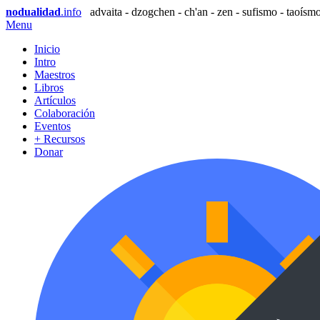
nodualidad
.info
advaita - dzogchen - ch'an - zen - sufismo - taoísmo
Menu
Inicio
Intro
Maestros
Libros
Artículos
Colaboración
Eventos
+ Recursos
Donar