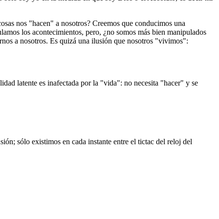
s cosas nos "hacen" a nosotros? Creemos que conducimos una
ipulamos los acontecimientos, pero, ¿no somos más bien manipulados
os a nosotros. Es quizá una ilusión que nosotros "vivimos":
dad latente es inafectada por la "vida": no necesita "hacer" y se
n; sólo existimos en cada instante entre el tictac del reloj del