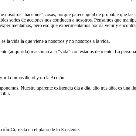
que nosotros "hacemos" cosas, porque parece igual de probable que la
minables series de acciones nos conducen a nosotros. Pensamos que man
xperimentamos, pero eso que experimentamos podría venir y encontrarn
s la vida la que viene a nosotros y no nosotros a la vida.
te (adquirida) reacciona a la "vida" con estados de mente. La personali
rar la Inmovilidad y no la Acción.
nemos. Nuestra aparente existencia día a día, año tras año, es una ilusió
cibir.
ción-Correcta en el plano de lo Existente.