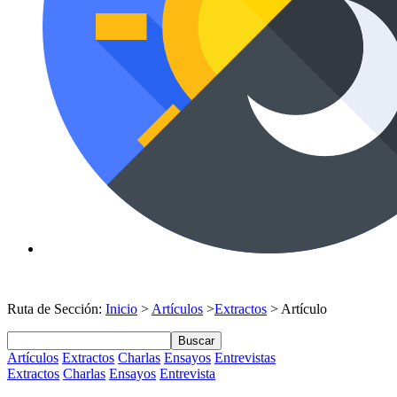
Ruta de Sección:
Inicio
>
Artículos
>
Extractos
> Artículo
Buscar
Artículos
Extractos
Charlas
Ensayos
Entrevistas
Extractos
Charlas
Ensayos
Entrevista