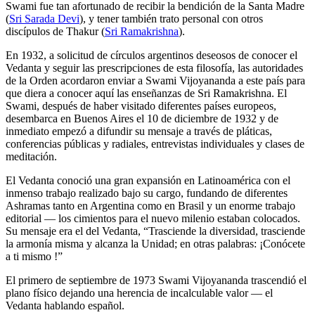
Swami fue tan afortunado de recibir la bendición de la Santa Madre
(
Sri Sarada Devi
), y tener también trato personal con otros
discípulos de Thakur (
Sri Ramakrishna
).
En 1932, a solicitud de círculos argentinos deseosos de conocer el
Vedanta y seguir las prescripciones de esta filosofía, las autoridades
de la Orden acordaron enviar a Swami Vijoyananda a este país para
que diera a conocer aquí las enseñanzas de Sri Ramakrishna. El
Swami, después de haber visitado diferentes países europeos,
desembarca en Buenos Aires el 10 de diciembre de 1932 y de
inmediato empezó a difundir su mensaje a través de pláticas,
conferencias públicas y radiales, entrevistas individuales y clases de
meditación.
El Vedanta conoció una gran expansión en Latinoamérica con el
inmenso trabajo realizado bajo su cargo, fundando de diferentes
Ashramas tanto en Argentina como en Brasil y un enorme trabajo
editorial ― los cimientos para el nuevo milenio estaban colocados.
Su mensaje era el del Vedanta, “Trasciende la diversidad, trasciende
la armonía misma y alcanza la Unidad; en otras palabras: ¡Conócete
a ti mismo !”
El primero de septiembre de 1973 Swami Vijoyananda trascendió el
plano físico dejando una herencia de incalculable valor ― el
Vedanta hablando español.