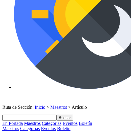
Ruta de Sección:
Inicio
>
Maestros
> Artículo
Buscar
En Portada
Maestros
Categorias
Eventos
Boletín
Maestros
Categorías
Eventos
Boletín