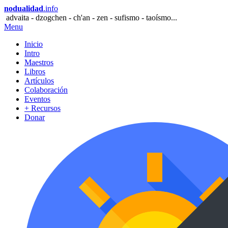
nodualidad
.info
advaita - dzogchen - ch'an - zen - sufismo - taoísmo...
Menu
Inicio
Intro
Maestros
Libros
Artículos
Colaboración
Eventos
+ Recursos
Donar