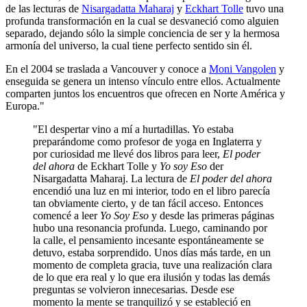
de las lecturas de
Nisargadatta Maharaj
y
Eckhart Tolle
tuvo una
profunda transformación en la cual se desvaneció como alguien
separado, dejando sólo la simple conciencia de ser y la hermosa
armonía del universo, la cual tiene perfecto sentido sin él.
En el 2004 se traslada a Vancouver y conoce a
Moni Vangolen
y
enseguida se genera un intenso vínculo entre ellos. Actualmente
comparten juntos los encuentros que ofrecen en Norte América y
Europa."
"El despertar vino a mí a hurtadillas. Yo estaba
preparándome como profesor de yoga en Inglaterra y
por curiosidad me llevé dos libros para leer,
El poder
del ahora
de Eckhart Tolle y
Yo soy Eso
der
Nisargadatta Maharaj. La lectura de
El poder del ahora
encendió una luz en mi interior, todo en el libro parecía
tan obviamente cierto, y de tan fácil acceso. Entonces
comencé a leer
Yo Soy Eso
y desde las primeras páginas
hubo una resonancia profunda. Luego, caminando por
la calle, el pensamiento incesante espontáneamente se
detuvo, estaba sorprendido. Unos días más tarde, en un
momento de completa gracia, tuve una realización clara
de lo que era real y lo que era ilusión y todas las demás
preguntas se volvieron innecesarias. Desde ese
momento la mente se tranquilizó y se estableció en