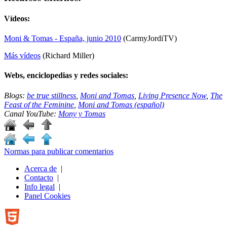
Vídeos:
Moni & Tomas - España, junio 2010
(CarmyJordiTV)
Más vídeos
(Richard Miller)
Webs, enciclopedias y redes sociales:
Blogs:
be true stillness
,
Moni and Tomas
,
Living Presence Now
,
The
Feast of the Feminine
,
Moni and Tomas (español)
Canal YouTube:
Mony y Tomas
Normas para publicar comentarios
Acerca de
|
Contacto
|
Info legal
|
Panel Cookies