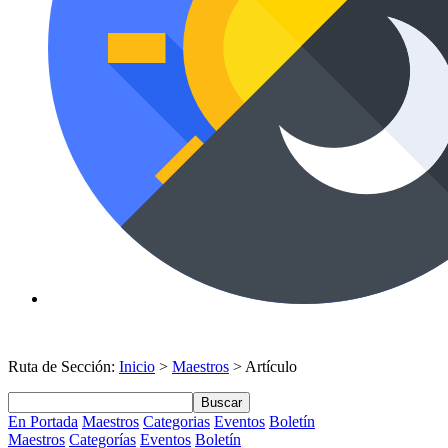
Ruta de Sección:
Inicio
>
Maestros
> Artículo
Buscar
En Portada
Maestros
Categorias
Eventos
Boletín
Maestros
Categorías
Eventos
Boletín