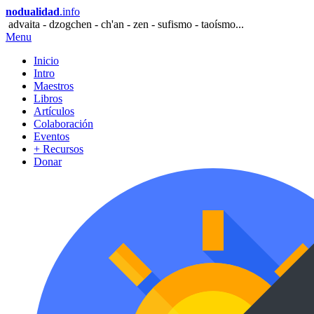
nodualidad
.info
advaita - dzogchen - ch'an - zen - sufismo - taoísmo...
Menu
Inicio
Intro
Maestros
Libros
Artículos
Colaboración
Eventos
+ Recursos
Donar