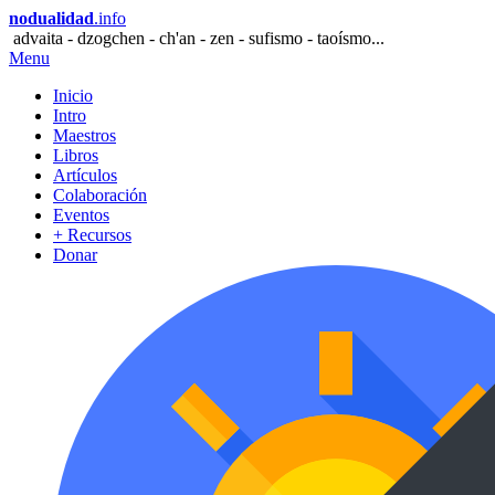
nodualidad
.info
advaita - dzogchen - ch'an - zen - sufismo - taoísmo...
Menu
Inicio
Intro
Maestros
Libros
Artículos
Colaboración
Eventos
+ Recursos
Donar