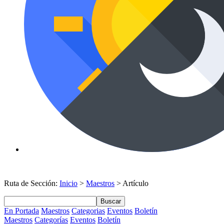
Ruta de Sección:
Inicio
>
Maestros
> Artículo
Buscar
En Portada
Maestros
Categorias
Eventos
Boletín
Maestros
Categorías
Eventos
Boletín