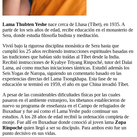
Lama Thubten Yeshe
nace cerca de Lhasa (Tíbet), en 1935. A
partir de los seis años de edad, recibe educación en el monasterio de
Sera, donde estudia filosofía budista y meditación.
Vivió bajo la rigurosa disciplina monástica de Sera hasta que
cumplió los 25 años recibiendo instrucciones espirituales basadas en
las tradiciones que habían sido traídas al Tíbet desde la India.
Recibió instrucciones de Kyabye Triyang Rinpoché, tutor del Dalai
Lama, así como muchas iniciaciones tántricas. Estudió además los
Seis Yogas de Naropa, siguiendo un comentario basado en las
experiencias directas del Lama Tsongkhapa. Esta fase de su
educación se terminó en 1959, el año en que China invadió Tíbet.
A pesar de las considerables dificultades físicas por las cuales
pasaron en el ambiente extranjero, los tibetanos establecieron de
nuevo su programa de enseñanza en el Campo de refugiados de
Buxaduar y fue así como el Lama Yeshe pudo continuar sus
estudios. A los 28 años de edad recibió la ordenación completa de
monje. Fue allí en Buxaduar donde conoció al joven lama
Zopa
Rinpoché
quien llegó a ser su discípulo. Para ambos esto fue un
punto decisivo en sus vidas.