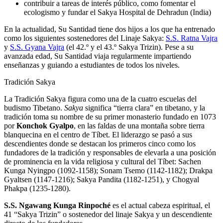
contribuir a tareas de interés público, como fomentar el
ecologismo y fundar el Sakya Hospital de Dehradun (India)
En la actualidad, Su Santidad tiene dos hijos a los que ha entrenado
como los siguientes sostenedores del Linaje Sakya:
S.S. Ratna Vajra
y
S.S. Gyana Vajra
(el 42.º y el 43.º Sakya Trizin). Pese a su
avanzada edad, Su Santidad viaja regularmente impartiendo
enseñanzas y guiando a estudiantes de todos los niveles.
Tradición Sakya
La Tradición Sakya figura como una de la cuatro escuelas del
budismo Tibetano.
Sakya
significa “tierra clara” en tibetano, y la
tradición toma su nombre de su primer monasterio fundado en 1073
por
Konchok Gyalpo
, en las faldas de una montaña sobre tierra
blanquecina en el centro de Tíbet. El liderazgo se pasó a sus
descendientes donde se destacan los primeros cinco como los
fundadores de la tradición y responsables de elevarla a una posición
de prominencia en la vida religiosa y cultural del Tíbet: Sachen
Kunga Nyingpo (1092-1158); Sonam Tsemo (1142-1182); Drakpa
Gyaltsen (1147-1216); Sakya Pandita (1182-1251), y Chogyal
Phakpa (1235-1280).
S.S. Ngawang Kunga Rinpoché
es el actual cabeza espiritual, el
41 “Sakya Trizin” o sostenedor del linaje Sakya y un descendiente