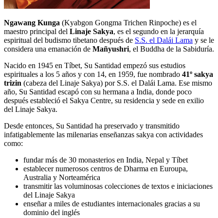
Ngawang Kunga
(Kyabgon Gongma Trichen Rinpoche) es el
maestro principal del
Linaje Sakya
, es el segundo en la jerarquía
espiritual del budismo tibetano después de
S.S. el Dalái Lama
y se le
considera una emanación de
Mañyushri
, el Buddha de la Sabiduría.
Nacido en 1945 en Tíbet, Su Santidad empezó sus estudios
espirituales a los 5 años y con 14, en 1959, fue nombrado
41º sakya
trizin
(cabeza del Linaje Sakya) por S.S. el Dalái Lama. Ese mismo
año, Su Santidad escapó con su hermana a India, donde poco
después estableció el Sakya Centre, su residencia y sede en exilio
del Linaje Sakya.
Desde entonces, Su Santidad ha preservado y transmitido
infatigablemente las milenarias enseñanzas sakya con actividades
como:
fundar más de 30 monasterios en India, Nepal y Tíbet
establecer numerosos centros de Dharma en Euroupa,
Australia y Norteamérica
transmitir las voluminosas colecciones de textos e iniciaciones
del Linaje Sakya
enseñar a miles de estudiantes internacionales gracias a su
dominio del inglés