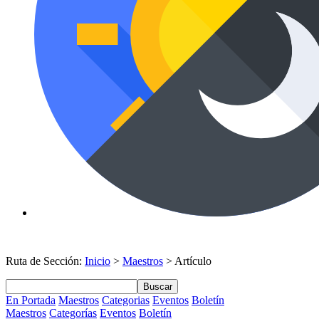
Ruta de Sección:
Inicio
>
Maestros
> Artículo
Buscar
En Portada
Maestros
Categorias
Eventos
Boletín
Maestros
Categorías
Eventos
Boletín