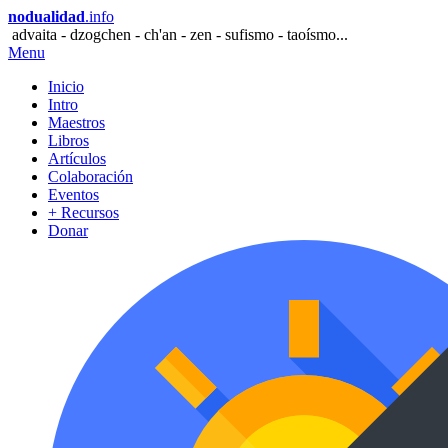
nodualidad
.info
advaita - dzogchen - ch'an - zen - sufismo - taoísmo...
Menu
Inicio
Intro
Maestros
Libros
Artículos
Colaboración
Eventos
+ Recursos
Donar