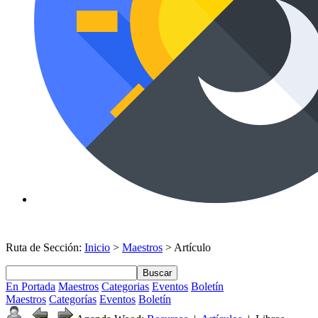
Ruta de Sección:
Inicio
>
Maestros
> Artículo
Buscar
En Portada
Maestros
Categorias
Eventos
Boletín
Maestros
Categorías
Eventos
Boletín