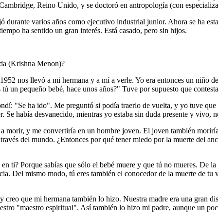
de Cambridge, Reino Unido, y se doctoró en antropología (con especiali
jó durante varios años como ejecutivo industrial junior. Ahora se ha est
iempo ha sentido un gran interés. Está casado, pero sin hijos.
nda (Krishna Menon)?
952 nos llevó a mi hermana y a mí a verle. Yo era entonces un niño d
 tú un pequeño bebé, hace unos años?" Tuve por supuesto que contestar
ndí: "Se ha ido". Me preguntó si podía traerlo de vuelta, y yo tuve que
r. Se había desvanecido, mientras yo estaba sin duda presente y vivo, no
 morir, y me convertiría en un hombre joven. El joven también moriría
po a través del mundo. ¿Entonces por qué tener miedo por la muerte del
en ti? Porque sabías que sólo el bebé muere y que tú no mueres. De la 
ncia. Del mismo modo, tú eres también el conocedor de la muerte de tu v
y creo que mi hermana también lo hizo. Nuestra madre era una gran disc
stro "maestro espiritual". Así también lo hizo mi padre, aunque un poc