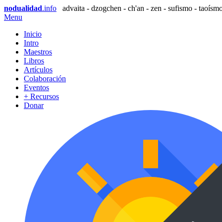
nodualidad
.info
advaita - dzogchen - ch'an - zen - sufismo - taoísmo
Menu
Inicio
Intro
Maestros
Libros
Artículos
Colaboración
Eventos
+ Recursos
Donar