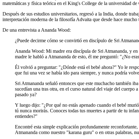
matemáticas y física teórica en el King's College de la universidad 
Después de sus estudios universitarios, regresó a la India, donde traba
interpretación moderna de la filosofía Advaita que desde hace mucho t
De una entrevista a Ananda Wood:
¿Puede decirme cómo se convirtió en discípulo de Sri Atmana
Ananda Wood: Mi madre era discípula de Sri Atmananda, y en 1
madre le habló a Atmananda de esto, él me preguntó: "¿No eras
Él volvió a preguntar: "¿Dónde está el bebé ahora?" Yo le respo
que fui una vez se había ido para siempre, y nunca podría volve
Sri Atmananda señaló entonces que este muchacho también iba a
sucedían una tras otra, en el curso natural del viaje del cuer
pasado ya?
Y luego dijo: "¿Por qué no estás apenado cuando el bebé murió 
tú nunca morirás. Conoces todas tus muertes a partir de tu infa
entiendes?"
Encontré esta simple explicación profundamente reconfortante, 
Atmananda como nuestro "karana guru" o en otras palabras, nue