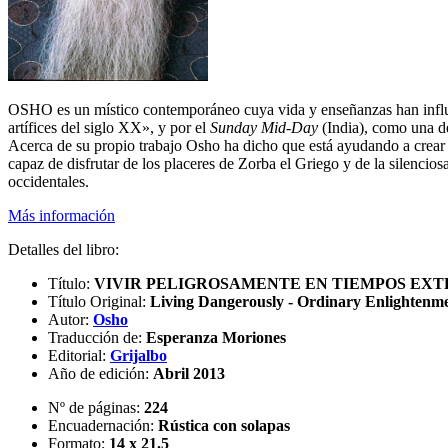
OSHO es un místico contemporáneo cuya vida y enseñanzas han influid
artífices del siglo XX», y por el
Sunday Mid-Day
(India), como una de
Acerca de su propio trabajo Osho ha dicho que está ayudando a crear
capaz de disfrutar de los placeres de Zorba el Griego y de la silencio
occidentales.
Más información
Detalles del libro:
Título:
VIVIR PELIGROSAMENTE EN TIEMPOS EX
Título Original:
Living Dangerously - Ordinary Enlightenm
Autor:
Osho
Traducción de:
Esperanza Moriones
Editorial:
Grijalbo
Año de edición:
Abril 2013
Nº de páginas:
224
Encuadernación:
Rústica con solapas
Formato:
14 x 21.5