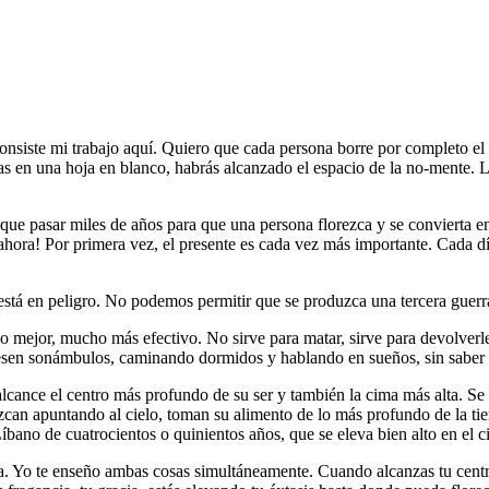
consiste mi trabajo aquí. Quiero que cada persona borre por completo e
rtas en una hoja en blanco, habrás alcanzado el espacio de la no-mente. 
 que pasar miles de años para que una persona florezca y se convierta 
 ahora! Por primera vez, el presente es cada vez más importante. Cada d
está en peligro. No podemos permitir que se produzca una tercera guer
 mejor, mucho más efectivo. No sirve para matar, sirve para devolverles
uesen sonámbulos, caminando dormidos y hablando en sueños, sin saber
lcance el centro más profundo de su ser y también la cima más alta. Se t
ezcan apuntando al cielo, toman su alimento de lo más profundo de la tie
íbano de cuatrocientos o quinientos años, que se eleva bien alto en el 
tura. Yo te enseño ambas cosas simultáneamente. Cuando alcanzas tu cen