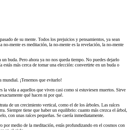
l pasado de su mente. Todos los prejuicios y pensamientos, ya sean
La no-mente es meditación, la no-mente es la revelación, la no-mente
en un buda. Pero ahora ya no nos queda tiempo. No puedes dejarlo
ía estás más cerca de tomar una elección: convertirte en un buda o
ra mundial. ¡Tenemos que evitarlo!
 la vida a aquellos que viven casi como si estuviesen muertos. Sirve
 exactamente qué hacen ni por qué.
rata de un crecimiento vertical, como el de los árboles. Las raíces
rra. Siempre tiene que haber un equilibrio: cuanto más crezca el árbol,
cielo, con unas raíces pequeñas. Se caería inmediatamente.
tro por medio de la meditación, estás profundizando en el cosmos con