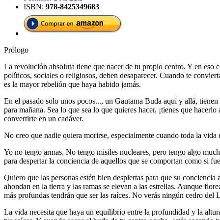
ISBN:
978-8425349683
Prólogo
La revolución absoluta tiene que nacer de tu propio centro. Y en eso 
políticos, sociales o religiosos, deben desaparecer. Cuando te convie
es la mayor rebelión que haya habido jamás.
En el pasado solo unos pocos..., un Gautama Buda aquí y allá, tienen
para mañana. Sea lo que sea lo que quieres hacer, ¡tienes que hacerlo
convertirte en un cadáver.
No creo que nadie quiera morirse, especialmente cuando toda la vida 
Yo no tengo armas. No tengo misiles nucleares, pero tengo algo mucho
para despertar la conciencia de aquellos que se comportan como si f
Quiero que las personas estén bien despiertas para que su conciencia a
ahondan en la tierra y las ramas se elevan a las estrellas. Aunque flor
más profundas tendrán que ser las raíces. No verás ningún cedro del L
La vida necesita que haya un equilibrio entre la profundidad y la al