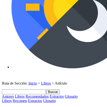
Ruta de Sección:
Inicio
>
Libros
> Artículo
Buscar
Autores
Libros
Recomendados
Extractos
Glosario
Libros
Recomen
Extractos
Glosario