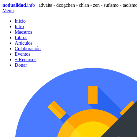
nodualidad
.info
advaita - dzogchen - ch'an - zen - sufismo - taoísmo
Menu
Inicio
Intro
Maestros
Libros
Artículos
Colaboración
Eventos
+ Recursos
Donar