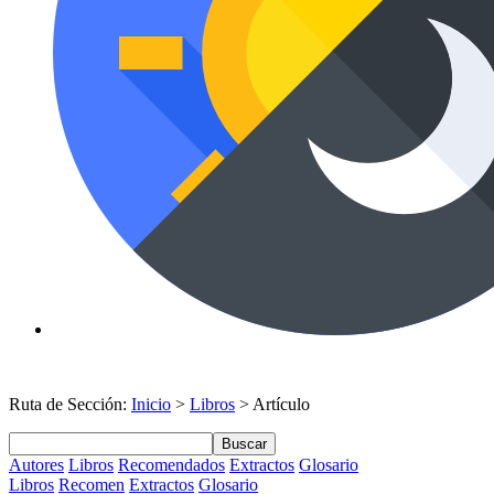
Ruta de Sección:
Inicio
>
Libros
> Artículo
Buscar
Autores
Libros
Recomendados
Extractos
Glosario
Libros
Recomen
Extractos
Glosario