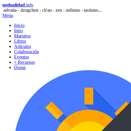
nodualidad
.info
advaita - dzogchen - ch'an - zen - sufismo - taoísmo...
Menu
Inicio
Intro
Maestros
Libros
Artículos
Colaboración
Eventos
+ Recursos
Donar