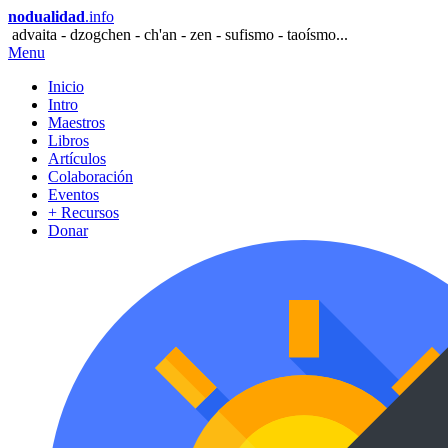
nodualidad
.info
advaita - dzogchen - ch'an - zen - sufismo - taoísmo...
Menu
Inicio
Intro
Maestros
Libros
Artículos
Colaboración
Eventos
+ Recursos
Donar