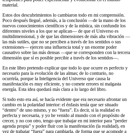
material.
Estos dos descubrimientos lo cambiaron todo en mi comprensión.
Poco después llegué, además, a la conclusión —de la mano de los
nuevos conocimientos científicos y de la mística, sin confundir los
diferentes niveles a los que se aplican— de que el Universo es
multidimensional, y de que las dimensiones de más alta vibración —
las más sutiles, que no se perciben a través de los sentidos o sus
extensiones— ejercen una influencia total y un enorme poder
causativo sobre las más densas —que se corresponden con la tercera
dimensión que sí es posible percibir a través de los sentidos—.
En este libro pretendo explicar que todo lo que ocurre es perfecto y
necesario para la evolución de las almas; de lo contrario, no
ocurriría, porque la Inteligencia del Universo que causa la
manifestación es muy eficiente, y no comete errores ni malgasta
energía. Esta idea quedará más clara a lo largo del libro.
Si todo esto era así, se hacía evidente que era necesario afrontar un
cambio en la polaridad interior: el énfasis tenía que ser situado
“dentro” de uno mismo, y no “fuera”. Es decir, si la realidad es
perfecta y necesaria, y yo he venido al mundo con el propósito de
crecer, y no con otro, tengo que trabajar en mi interior para “perder
agenda propia” y poder fluir con la manifestación (la realidad), en
vez de trabajar “fuera” para cambiarla, de forma que se acomode a