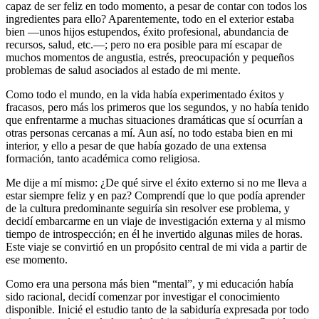
capaz de ser feliz en todo momento, a pesar de contar con todos los
ingredientes para ello? Aparentemente, todo en el exterior estaba
bien —unos hijos estupendos, éxito profesional, abundancia de
recursos, salud, etc.—; pero no era posible para mí escapar de
muchos momentos de angustia, estrés, preocupación y pequeños
problemas de salud asociados al estado de mi mente.
Como todo el mundo, en la vida había experimentado éxitos y
fracasos, pero más los primeros que los segundos, y no había tenido
que enfrentarme a muchas situaciones dramáticas que sí ocurrían a
otras personas cercanas a mí. Aun así, no todo estaba bien en mi
interior, y ello a pesar de que había gozado de una extensa
formación, tanto académica como religiosa.
Me dije a mí mismo: ¿De qué sirve el éxito externo si no me lleva a
estar siempre feliz y en paz? Comprendí que lo que podía aprender
de la cultura predominante seguiría sin resolver ese problema, y
decidí embarcarme en un viaje de investigación externa y al mismo
tiempo de introspección; en él he invertido algunas miles de horas.
Este viaje se convirtió en un propósito central de mi vida a partir de
ese momento.
Como era una persona más bien “mental”, y mi educación había
sido racional, decidí comenzar por investigar el conocimiento
disponible. Inicié el estudio tanto de la sabiduría expresada por todo