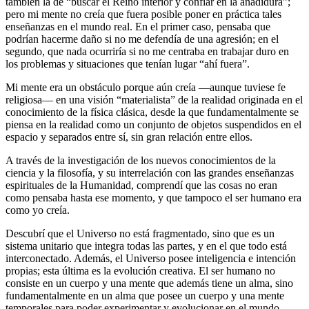
también la de “buscar el Reino interior y confiar en la añadidura”;
pero mi mente no creía que fuera posible poner en práctica tales
enseñanzas en el mundo real. En el primer caso, pensaba que
podrían hacerme daño si no me defendía de una agresión; en el
segundo, que nada ocurriría si no me centraba en trabajar duro en
los problemas y situaciones que tenían lugar “ahí fuera”.
Mi mente era un obstáculo porque aún creía —aunque tuviese fe
religiosa— en una visión “materialista” de la realidad originada en el
conocimiento de la física clásica, desde la que fundamentalmente se
piensa en la realidad como un conjunto de objetos suspendidos en el
espacio y separados entre sí, sin gran relación entre ellos.
A través de la investigación de los nuevos conocimientos de la
ciencia y la filosofía, y su interrelación con las grandes enseñanzas
espirituales de la Humanidad, comprendí que las cosas no eran
como pensaba hasta ese momento, y que tampoco el ser humano era
como yo creía.
Descubrí que el Universo no está fragmentado, sino que es un
sistema unitario que integra todas las partes, y en el que todo está
interconectado. Además, el Universo posee inteligencia e intención
propias; esta última es la evolución creativa. El ser humano no
consiste en un cuerpo y una mente que además tiene un alma, sino
fundamentalmente en un alma que posee un cuerpo y una mente
temporales para poder experimentar y evolucionar en el mundo