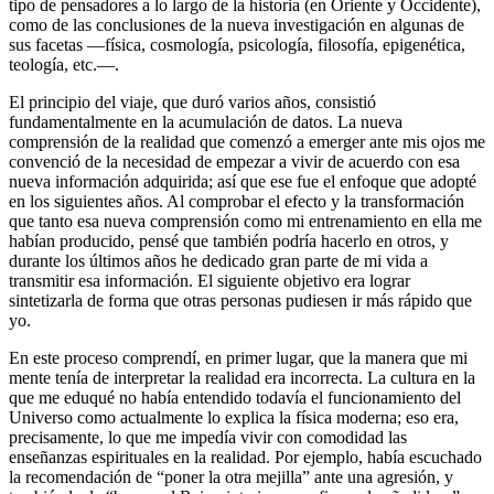
tipo de pensadores a lo largo de la historia (en Oriente y Occidente),
como de las conclusiones de la nueva investigación en algunas de
sus facetas —física, cosmología, psicología, filosofía, epigenética,
teología, etc.—.
El principio del viaje, que duró varios años, consistió
fundamentalmente en la acumulación de datos. La nueva
comprensión de la realidad que comenzó a emerger ante mis ojos me
convenció de la necesidad de empezar a vivir de acuerdo con esa
nueva información adquirida; así que ese fue el enfoque que adopté
en los siguientes años. Al comprobar el efecto y la transformación
que tanto esa nueva comprensión como mi entrenamiento en ella me
habían producido, pensé que también podría hacerlo en otros, y
durante los últimos años he dedicado gran parte de mi vida a
transmitir esa información. El siguiente objetivo era lograr
sintetizarla de forma que otras personas pudiesen ir más rápido que
yo.
En este proceso comprendí, en primer lugar, que la manera que mi
mente tenía de interpretar la realidad era incorrecta. La cultura en la
que me eduqué no había entendido todavía el funcionamiento del
Universo como actualmente lo explica la física moderna; eso era,
precisamente, lo que me impedía vivir con comodidad las
enseñanzas espirituales en la realidad. Por ejemplo, había escuchado
la recomendación de “poner la otra mejilla” ante una agresión, y