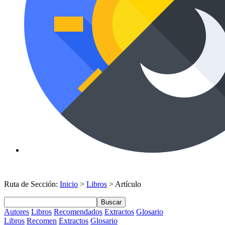
Ruta de Sección:
Inicio
>
Libros
> Artículo
Buscar
Autores
Libros
Recomendados
Extractos
Glosario
Libros
Recomen
Extractos
Glosario