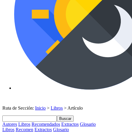
Ruta de Sección:
Inicio
>
Libros
> Artículo
Buscar
Autores
Libros
Recomendados
Extractos
Glosario
Libros
Recomen
Extractos
Glosario