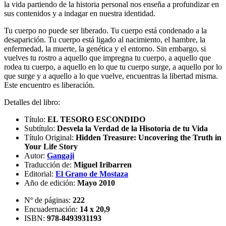
la vida partiendo de la historia personal nos enseña a profundizar en
sus contenidos y a indagar en nuestra identidad.
Tu cuerpo no puede ser liberado. Tu cuerpo está condenado a la
desaparición. Tu cuerpo está ligado al nacimiento, el hambre, la
enfermedad, la muerte, la genética y el entorno. Sin embargo, si
vuelves tu rostro a aquello que impregna tu cuerpo, a aquello que
rodea tu cuerpo, a aquello en lo que tu cuerpo surge, a aquello por lo
que surge y a aquello a lo que vuelve, encuentras la libertad misma.
Este encuentro es liberación.
Detalles del libro:
Título:
EL TESORO ESCONDIDO
Subtítulo:
Desvela la Verdad de la Hisotoria de tu Vida
Título Original:
Hidden Treasure: Uncovering the Truth in
Your Life Story
Autor:
Gangaji
Traducción de:
Miguel Iribarren
Editorial:
El Grano de Mostaza
Año de edición:
Mayo 2010
Nº de páginas:
222
Encuadernación:
14 x 20,9
ISBN:
978-8493931193