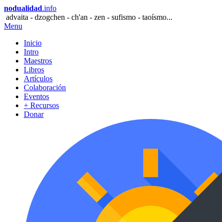
nodualidad
.info
advaita - dzogchen - ch'an - zen - sufismo - taoísmo...
Menu
Inicio
Intro
Maestros
Libros
Artículos
Colaboración
Eventos
+ Recursos
Donar