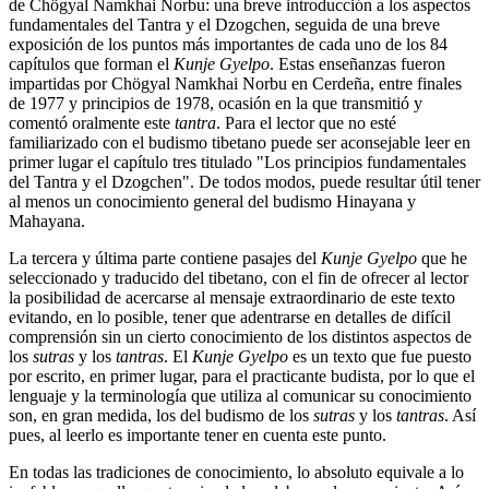
de Chögyal Namkhai Norbu: una breve introducción a los aspectos
fundamentales del Tantra y el Dzogchen, seguida de una breve
exposición de los puntos más importantes de cada uno de los 84
capítulos que forman el
Kunje Gyelpo
. Estas enseñanzas fueron
impartidas por Chögyal Namkhai Norbu en Cerdeña, entre finales
de 1977 y principios de 1978, ocasión en la que transmitió y
comentó oralmente este
tantra
. Para el lector que no esté
familiarizado con el budismo tibetano puede ser aconsejable leer en
primer lugar el capítulo tres titulado "Los principios fundamentales
del Tantra y el Dzogchen". De todos modos, puede resultar útil tener
al menos un conocimiento general del budismo Hinayana y
Mahayana.
La tercera y última parte contiene pasajes del
Kunje Gyelpo
que he
seleccionado y traducido del tibetano, con el fin de ofrecer al lector
la posibilidad de acercarse al mensaje extraordinario de este texto
evitando, en lo posible, tener que adentrarse en detalles de difícil
comprensión sin un cierto conocimiento de los distintos aspectos de
los
sutras
y los
tantras
. El
Kunje Gyelpo
es un texto que fue puesto
por escrito, en primer lugar, para el practicante budista, por lo que el
lenguaje y la terminología que utiliza al comunicar su conocimiento
son, en gran medida, los del budismo de los
sutras
y los
tantras
. Así
pues, al leerlo es importante tener en cuenta este punto.
En todas las tradiciones de conocimiento, lo absoluto equivale a lo