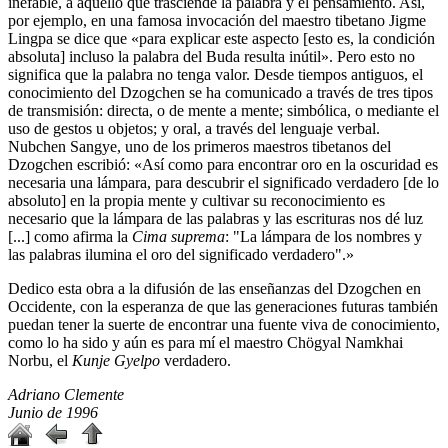
inefable, a aquello que trasciende la palabra y el pensamiento. Así,
por ejemplo, en una famosa invocación del maestro tibetano Jigme
Lingpa se dice que «para explicar este aspecto [esto es, la condición
absoluta] incluso la palabra del Buda resulta inútil». Pero esto no
significa que la palabra no tenga valor. Desde tiempos antiguos, el
conocimiento del Dzogchen se ha comunicado a través de tres tipos
de transmisión: directa, o de mente a mente; simbólica, o mediante el
uso de gestos u objetos; y oral, a través del lenguaje verbal.
Nubchen Sangye, uno de los primeros maestros tibetanos del
Dzogchen escribió: «Así como para encontrar oro en la oscuridad es
necesaria una lámpara, para descubrir el significado verdadero [de lo
absoluto] en la propia mente y cultivar su reconocimiento es
necesario que la lámpara de las palabras y las escrituras nos dé luz
[...] como afirma la
Cima suprema
: "La lámpara de los nombres y
las palabras ilumina el oro del significado verdadero".»
Dedico esta obra a la difusión de las enseñanzas del Dzogchen en
Occidente, con la esperanza de que las generaciones futuras también
puedan tener la suerte de encontrar una fuente viva de conocimiento,
como lo ha sido y aún es para mí el maestro Chögyal Namkhai
Norbu, el
Kunje Gyelpo
verdadero.
Adriano Clemente
Junio de 1996