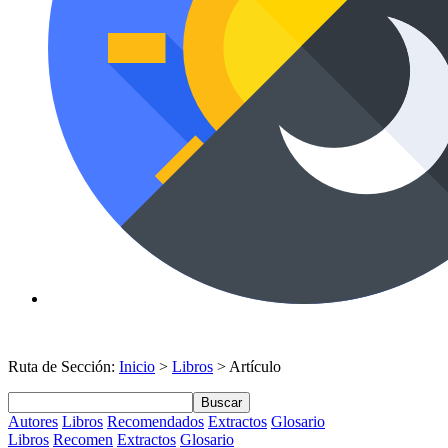
Ruta de Sección:
Inicio
>
Libros
> Artículo
Buscar
Autores
Libros
Recomendados
Extractos
Glosario
Libros
Recomen
Extractos
Glosario