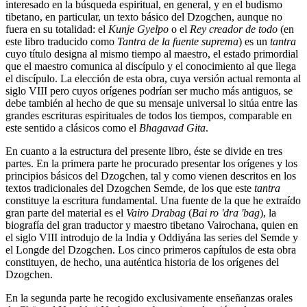
interesado en la búsqueda espiritual, en general, y en el budismo
tibetano, en particular, un texto básico del Dzogchen, aunque no
fuera en su totalidad: el
Kunje Gyelpo
o el
Rey creador de todo
(en
este libro traducido como
Tantra de la fuente suprema
) es un
tantra
cuyo título designa al mismo tiempo al maestro, el estado primordial
que el maestro comunica al discípulo y el conocimiento al que llega
el discípulo. La elección de esta obra, cuya versión actual remonta al
siglo VIII pero cuyos orígenes podrían ser mucho más antiguos, se
debe también al hecho de que su mensaje universal lo sitúa entre las
grandes escrituras espirituales de todos los tiempos, comparable en
este sentido a clásicos como el
Bhagavad Gita
.
En cuanto a la estructura del presente libro, éste se divide en tres
partes. En la primera parte he procurado presentar los orígenes y los
principios básicos del Dzogchen, tal y como vienen descritos en los
textos tradicionales del Dzogchen Semde, de los que este
tantra
constituye la escritura fundamental. Una fuente de la que he extraído
gran parte del material es el
Vairo Drabag
(
Bai ro 'dra 'bag
), la
biografía del gran traductor y maestro tibetano Vairochana, quien en
el siglo VIII introdujo de la India y Oddiyána las series del Semde y
el Longde del Dzogchen. Los cinco primeros capítulos de esta obra
constituyen, de hecho, una auténtica historia de los orígenes del
Dzogchen.
En la segunda parte he recogido exclusivamente enseñanzas orales