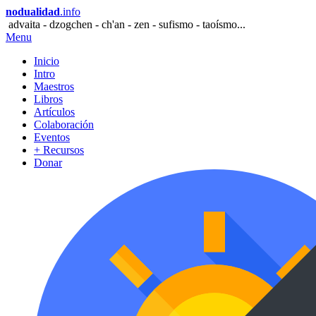
nodualidad
.info
advaita - dzogchen - ch'an - zen - sufismo - taoísmo...
Menu
Inicio
Intro
Maestros
Libros
Artículos
Colaboración
Eventos
+ Recursos
Donar