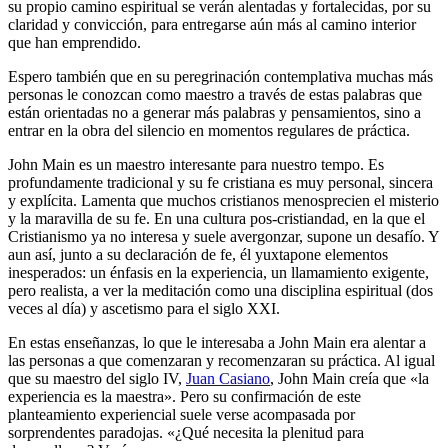
su propio camino espiritual se verán alentadas y fortalecidas, por su
claridad y convicción, para entregarse aún más al camino interior
que han emprendido.
Espero también que en su peregrinación contemplativa muchas más
personas le conozcan como maestro a través de estas palabras que
están orientadas no a generar más palabras y pensamientos, sino a
entrar en la obra del silencio en momentos regulares de práctica.
John Main es un maestro interesante para nuestro tempo. Es
profundamente tradicional y su fe cristiana es muy personal, sincera
y explícita. Lamenta que muchos cristianos menosprecien el misterio
y la maravilla de su fe. En una cultura pos-cristiandad, en la que el
Cristianismo ya no interesa y suele avergonzar, supone un desafío. Y
aun así, junto a su declaración de fe, él yuxtapone elementos
inesperados: un énfasis en la experiencia, un llamamiento exigente,
pero realista, a ver la meditación como una disciplina espiritual (dos
veces al día) y ascetismo para el siglo XXI.
En estas enseñanzas, lo que le interesaba a John Main era alentar a
las personas a que comenzaran y recomenzaran su práctica. Al igual
que su maestro del siglo IV,
Juan Casiano
, John Main creía que «la
experiencia es la maestra». Pero su confirmación de este
planteamiento experiencial suele verse acompasada por
sorprendentes paradojas. «¿Qué necesita la plenitud para