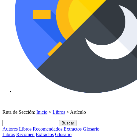
Ruta de Sección:
Inicio
>
Libros
> Artículo
Buscar
Autores
Libros
Recomendados
Extractos
Glosario
Libros
Recomen
Extractos
Glosario