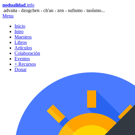
nodualidad
.info
advaita - dzogchen - ch'an - zen - sufismo - taoísmo...
Menu
Inicio
Intro
Maestros
Libros
Artículos
Colaboración
Eventos
+ Recursos
Donar