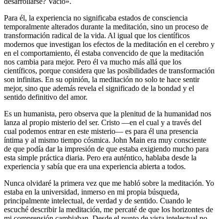
desarrollarse? Vacío».
Para él, la experiencia no significaba estados de consciencia
temporalmente alterados durante la meditación, sino un proceso de
transformación radical de la vida. Al igual que los científicos
modernos que investigan los efectos de la meditación en el cerebro y
en el comportamiento, él estaba convencido de que la meditación
nos cambia para mejor. Pero él va mucho más allá que los
científicos, porque considera que las posibilidades de transformación
son infinitas. En su opinión, la meditación no solo te hace sentir
mejor, sino que además revela el significado de la bondad y el
sentido definitivo del amor.
Es un humanista, pero observa que la plenitud de la humanidad nos
lanza al propio misterio del ser. Cristo —en el cual y a través del
cual podemos entrar en este misterio— es para él una presencia
íntima y al mismo tiempo cósmica. John Main era muy consciente
de que podía dar la impresión de que estaba exigiendo mucho para
esta simple práctica diaria. Pero era auténtico, hablaba desde la
experiencia y sabía que era una experiencia abierta a todos.
Nunca olvidaré la primera vez que me habló sobre la meditación. Yo
estaba en la universidad, inmerso en mi propia búsqueda,
principalmente intelectual, de verdad y de sentido. Cuando le
escuché describir la meditación, me percaté de que los horizontes de
mi comprensión cambiaban. Desde el punto de vista intelectual no