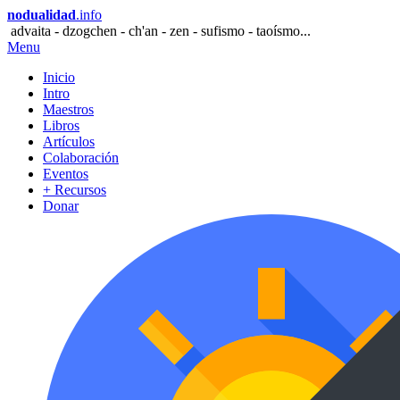
nodualidad
.info
advaita - dzogchen - ch'an - zen - sufismo - taoísmo...
Menu
Inicio
Intro
Maestros
Libros
Artículos
Colaboración
Eventos
+ Recursos
Donar