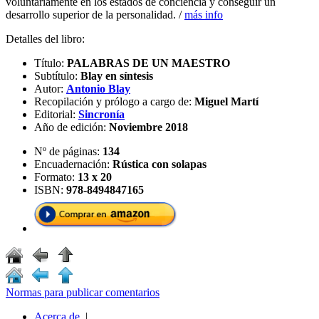
voluntariamente en los estados de conciencia y conseguir un
desarrollo superior de la personalidad. /
más info
Detalles del libro:
Título:
PALABRAS DE UN MAESTRO
Subtítulo:
Blay en síntesis
Autor:
Antonio Blay
Recopilación y prólogo a cargo de:
Miguel Martí
Editorial:
Sincronía
Año de edición:
Noviembre 2018
Nº de páginas:
134
Encuadernación:
Rústica con solapas
Formato:
13 x 20
ISBN:
978-8494847165
Normas para publicar comentarios
Acerca de
|