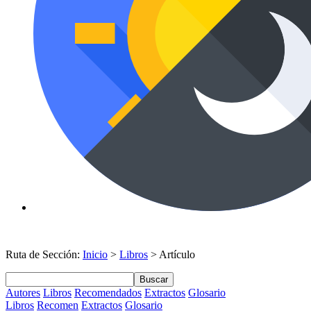
Ruta de Sección:
Inicio
>
Libros
> Artículo
Buscar
Autores
Libros
Recomendados
Extractos
Glosario
Libros
Recomen
Extractos
Glosario