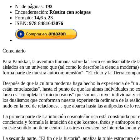
Nº de páginas:
192
Encuadernación:
Rústica con solapas
Formato:
14,6 x 23
ISBN:
978-8481643076
Comentario
Para Panikkar, la aventura humana sobre la Tierra es indisociable de l
aislados en un universo que (tal como lo describe la ciencia moderna
forma parte de nuestra autocomprensión". "El cielo y la Tierra compa
Después de que la cultura moderna haya hecho la experiencia de "un ai
están entrelazadas", hasta el punto de que las almas individuales no e
tarea es "completar el microcosmos" que somos a nivel individual y c
los dualismos que conforman nuestra experiencia ordinaria de la realidad
nudo en la red de relaciones… que abarca hasta las antípodas de lo re
La primera parte de La intuición cosmoteándrica está constituida por e
conciencia y formula la intuición de que kosmos, theos y anthropos n
en este sentido no tiene centro. Los tres coexisten, se interrelacionan
La segunda parte, "El fin de la historia", analiza la triple estructura