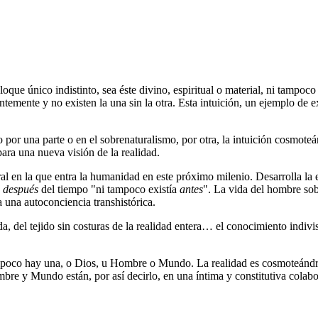
oque único indistinto, sea éste divino, espiritual o material, ni tampoco
temente y no existen la una sin la otra. Esta intuición, un ejemplo de 
o por una parte o en el sobrenaturalismo, por otra, la intuición cosmote
ra una nueva visión de la realidad.
l en la que entra la humanidad en este próximo milenio. Desarrolla la ex
e
después
del tiempo "ni tampoco existía
antes
". La vida del hombre sob
a una autoconciencia transhistórica.
a, del tejido sin costuras de la realidad entera… el conocimiento indivis
poco hay una, o Dios, u Hombre o Mundo. La realidad es cosmoteándric
re y Mundo están, por así decirlo, en una íntima y constitutiva colabor