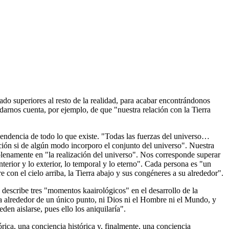
ado superiores al resto de la realidad, para acabar encontrándonos
arnos cuenta, por ejemplo, de que "nuestra relación con la Tierra
pendencia de todo lo que existe. "Todas las fuerzas del universo…
ación si de algún modo incorporo el conjunto del universo". Nuestra
lenamente en "la realización del universo". Nos corresponde superar
nterior y lo exterior, lo temporal y lo eterno". Cada persona es "un
on el cielo arriba, la Tierra abajo y sus congéneres a su alrededor".
 describe tres "momentos kaairológicos" en el desarrollo de la
a alrededor de un único punto, ni Dios ni el Hombre ni el Mundo, y
en aislarse, pues ello los aniquilaría".
órica, una conciencia histórica y, finalmente, una conciencia