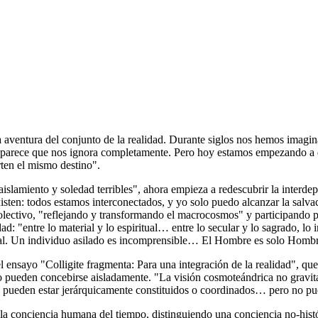
a aventura del conjunto de la realidad. Durante siglos nos hemos imagin
) parece que nos ignora completamente. Pero hoy estamos empezando a d
rten el mismo destino".
slamiento y soledad terribles", ahora empieza a redescubrir la interde
xisten: todos estamos interconectados, y yo solo puedo alcanzar la salv
olectivo, "reflejando y transformando el macrocosmos" y participando p
: "entre lo material y lo espiritual… entre lo secular y lo sagrado, lo i
al. Un individuo asilado es incomprensible… El Hombre es solo Hombre c
l ensayo "Colligite fragmenta: Para una integración de la realidad", que
o pueden concebirse aisladamente. "La visión cosmoteándrica no gravit
 y pueden estar jerárquicamente constituidos o coordinados… pero no pued
 de la conciencia humana del tiempo, distinguiendo una conciencia no-hist