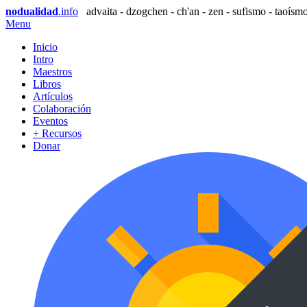
nodualidad
.info
advaita - dzogchen - ch'an - zen - sufismo - taoísmo
Menu
Inicio
Intro
Maestros
Libros
Artículos
Colaboración
Eventos
+ Recursos
Donar