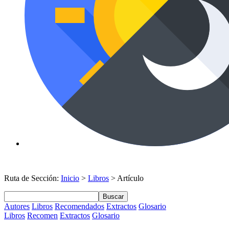
Ruta de Sección:
Inicio
>
Libros
> Artículo
Buscar
Autores
Libros
Recomendados
Extractos
Glosario
Libros
Recomen
Extractos
Glosario