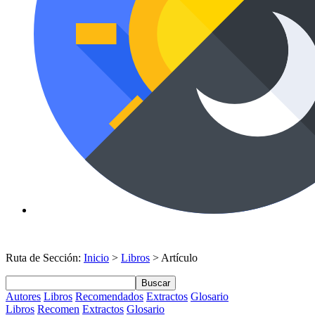
Ruta de Sección:
Inicio
>
Libros
> Artículo
Buscar
Autores
Libros
Recomendados
Extractos
Glosario
Libros
Recomen
Extractos
Glosario