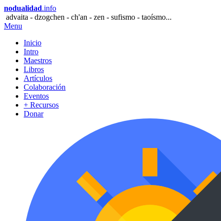
nodualidad
.info
advaita - dzogchen - ch'an - zen - sufismo - taoísmo...
Menu
Inicio
Intro
Maestros
Libros
Artículos
Colaboración
Eventos
+ Recursos
Donar