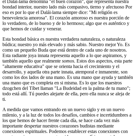
el Dalai-lama denomina "el buen corazón", que representa nuestra
bondad interior, nuestro lado más compasivo, tierno y afectuoso Por
eso es por lo que el Dalái-lama siempre dice: "Mi religión es
benevolencia amorosa". El corazón amoroso es nuestra porción de
lo verdadero, de lo bueno y de lo hermoso; algo que es auténtico y
que hemos de cuidar y venerar.
Esta bondad básica es nuestra verdadera naturaleza, o naturaleza
búdica; nuestro yo más elevado y más sabio. Nuestro mejor Yo. Es
como un pequeño Buda que está dentro de cada uno de nosotros.
Esta radiante joya innata representa aquello a lo que aspiramos, y
también aquello que realmente
somos
. Estos dos aspectos, esta parte
"altamente educativa" que se orienta hacia el crecimiento y el
desarrollo, y aquella otra parte innata, atemporal e inmanente, son
como los dos lados de una mano. Es una mano que ayuda y también
una mano que es completa en si misma. Es lo que los maestros
dzogchen del Tíbet llaman "La Budeidad en la palma de tu mano";
todo está allí. Tú puedes alejarte de ella, pero ella nunca se aleja de
ti.
A medida que vamos entrando en un nuevo siglo y en un nuevo
milenio, y a la luz de todos los desafíos, cambios e incertidumbres a
los que hemos de hacer frente cada día, se hace cada vez más
importante despertar nuestros corazones budistas mediante
conexiones espirituales. Podemos establecer estas conexiones con