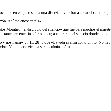
elocuente en el que resuena una discreta invitación a andar el camino qu
azón. Ahí me encontraréis»...
gos Moratiel, «el discípulo del silencio» que fue para muchos el maestro
instante presente sin sobresaltos»; a «entrar en el silencio donde todo n
ro y nos llama» -Jn 11, 28- y que «La vida avanza como un río. No hay q
mbre. Y la muerte viene a ser la culminación».