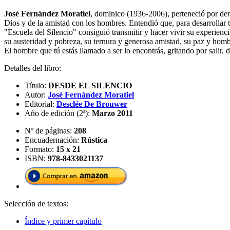
José Fernández Moratiel
, dominico (1936-2006), perteneció por der
Dios y de la amistad con los hombres. Entendió que, para desarrollar 
"Escuela del Silencio" consiguió transmitir y hacer vivir su experienci
su austeridad y pobreza, su ternura y generosa amistad, su paz y hombr
El hombre que tú estás llamado a ser lo encontrás, gritando por salir, 
Detalles del libro:
Título:
DESDE EL SILENCIO
Autor:
José Fernández Moratiel
Editorial:
Desclée De Brouwer
Año de edición (2ª):
Marzo 2011
Nº de páginas:
208
Encuadernación:
Rústica
Formato:
15 x 21
ISBN:
978-8433021137
Selección de textos:
Índice y primer capítulo