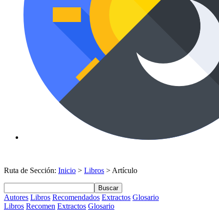
Ruta de Sección:
Inicio
>
Libros
> Artículo
Buscar
Autores
Libros
Recomendados
Extractos
Glosario
Libros
Recomen
Extractos
Glosario