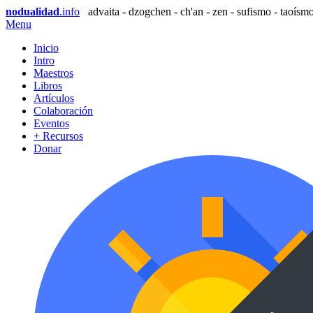
nodualidad
.info
advaita - dzogchen - ch'an - zen - sufismo - taoísmo
Menu
Inicio
Intro
Maestros
Libros
Artículos
Colaboración
Eventos
+ Recursos
Donar