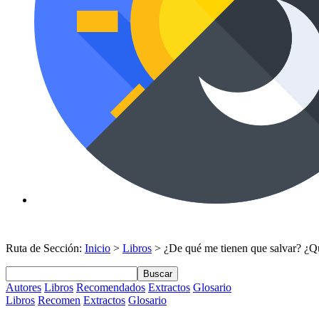
Ruta de Sección:
Inicio
>
Libros
> ¿De qué me tienen que salvar? ¿Qu
Buscar
Autores
Libros
Recomendados
Extractos
Glosario
Libros
Recomen
Extractos
Glosario