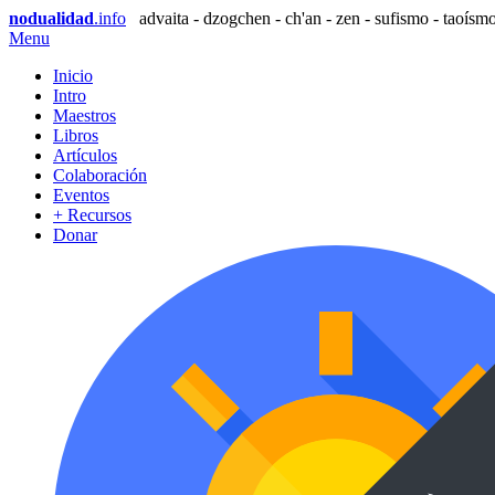
nodualidad
.info
advaita - dzogchen - ch'an - zen - sufismo - taoísmo
Menu
Inicio
Intro
Maestros
Libros
Artículos
Colaboración
Eventos
+ Recursos
Donar