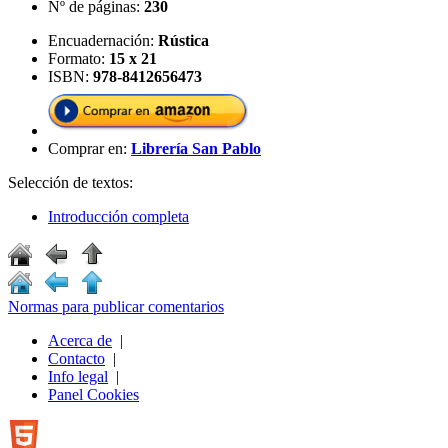
Nº de páginas:
230
Encuadernación:
Rústica
Formato:
15 x 21
ISBN:
978-8412656473
Comprar en:
Librería San Pablo
Selección de textos:
Introducción completa
Normas para publicar comentarios
Acerca de
|
Contacto
|
Info legal
|
Panel Cookies