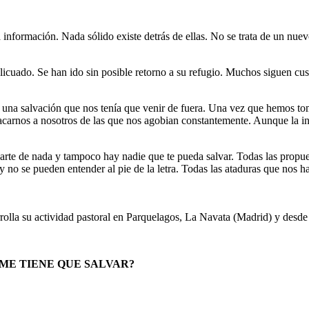
 información. Nada sólido existe detrás de ellas. No se trata de un nu
cuado. Se han ido sin posible retorno a su refugio. Muchos siguen custo
una salvación que nos tenía que venir de fuera. Una vez que hemos tom
sacarnos a nosotros de las que nos agobian constantemente. Aunque la i
alvarte de nada y tampoco hay nadie que te pueda salvar. Todas las propu
no se pueden entender al pie de la letra. Todas las ataduras que nos h
rolla su actividad pastoral en Parquelagos, La Navata (Madrid) y desde 
 ME TIENE QUE SALVAR?