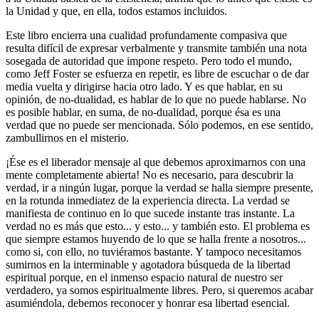
la Unidad y que, en ella, todos estamos incluidos.
Este libro encierra una cualidad profundamente compasiva que
resulta difícil de expresar verbalmente y transmite también una nota
sosegada de autoridad que impone respeto. Pero todo el mundo,
como Jeff Foster se esfuerza en repetir, es libre de escuchar o de dar
media vuelta y dirigirse hacia otro lado. Y es que hablar, en su
opinión, de no-dualidad, es hablar de lo que no puede hablarse. No
es posible hablar, en suma, de no-dualidad, porque ésa es una
verdad que no puede ser mencionada. Sólo podemos, en ese sentido,
zambullirnos en el misterio.
¡Ése es el liberador mensaje al que debemos aproximarnos con una
mente completamente abierta! No es necesario, para descubrir la
verdad, ir a ningún lugar, porque la verdad se halla siempre presente,
en la rotunda inmediatez de la experiencia directa. La verdad se
manifiesta de continuo en lo que sucede instante tras instante. La
verdad no es más que esto... y esto... y también esto. El problema es
que siempre estamos huyendo de lo que se halla frente a nosotros...
como si, con ello, no tuviéramos bastante. Y tampoco necesitamos
sumirnos en la interminable y agotadora búsqueda de la libertad
espiritual porque, en el inmenso espacio natural de nuestro ser
verdadero, ya somos espiritualmente libres. Pero, si queremos acabar
asumiéndola, debemos reconocer y honrar esa libertad esencial.