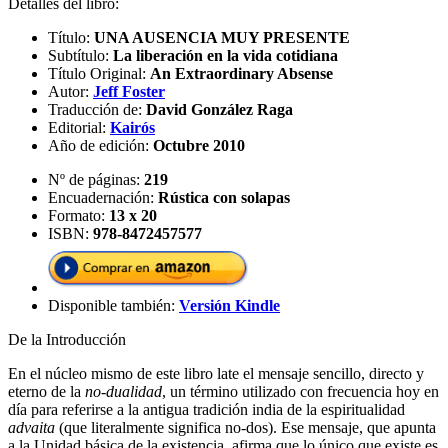
Detalles del libro:
Título:
UNA AUSENCIA MUY PRESENTE
Subtítulo:
La liberación en la vida cotidiana
Título Original:
An Extraordinary Absense
Autor:
Jeff Foster
Traducción de:
David González Raga
Editorial:
Kairós
Año de edición:
Octubre 2010
Nº de páginas:
219
Encuadernación:
Rústica con solapas
Formato:
13 x 20
ISBN:
978-8472457577
Disponible también:
Versión Kindle
De la Introducción
En el núcleo mismo de este libro late el mensaje sencillo, directo y
eterno de la
no-dualidad
, un término utilizado con frecuencia hoy en
día para referirse a la antigua tradición india de la espiritualidad
advaita
(que literalmente significa no-dos). Ese mensaje, que apunta
a la Unidad básica de la existencia, afirma que lo único que existe es