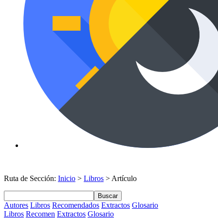
Ruta de Sección:
Inicio
>
Libros
> Artículo
Buscar
Autores
Libros
Recomendados
Extractos
Glosario
Libros
Recomen
Extractos
Glosario