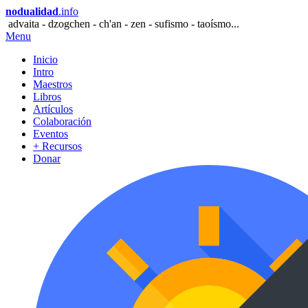
nodualidad
.info
advaita - dzogchen - ch'an - zen - sufismo - taoísmo...
Menu
Inicio
Intro
Maestros
Libros
Artículos
Colaboración
Eventos
+ Recursos
Donar