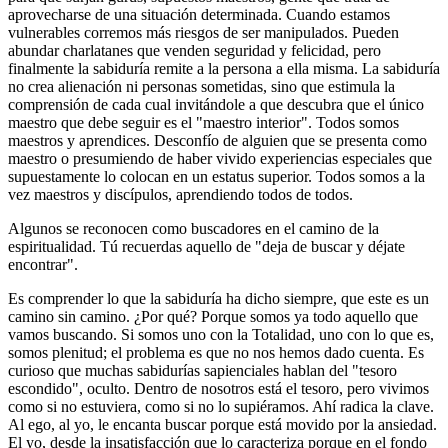
aprovecharse de una situación determinada. Cuando estamos
vulnerables corremos más riesgos de ser manipulados. Pueden
abundar charlatanes que venden seguridad y felicidad, pero
finalmente la sabiduría remite a la persona a ella misma. La sabiduría
no crea alienación ni personas sometidas, sino que estimula la
comprensión de cada cual invitándole a que descubra que el único
maestro que debe seguir es el "maestro interior". Todos somos
maestros y aprendices. Desconfío de alguien que se presenta como
maestro o presumiendo de haber vivido experiencias especiales que
supuestamente lo colocan en un estatus superior. Todos somos a la
vez maestros y discípulos, aprendiendo todos de todos.
Algunos se reconocen como buscadores en el camino de la
espiritualidad. Tú recuerdas aquello de "deja de buscar y déjate
encontrar".
Es comprender lo que la sabiduría ha dicho siempre, que este es un
camino sin camino. ¿Por qué? Porque somos ya todo aquello que
vamos buscando. Si somos uno con la Totalidad, uno con lo que es,
somos plenitud; el problema es que no nos hemos dado cuenta. Es
curioso que muchas sabidurías sapienciales hablan del "tesoro
escondido", oculto. Dentro de nosotros está el tesoro, pero vivimos
como si no estuviera, como si no lo supiéramos. Ahí radica la clave.
Al ego, al yo, le encanta buscar porque está movido por la ansiedad.
El yo, desde la insatisfacción que lo caracteriza porque en el fondo