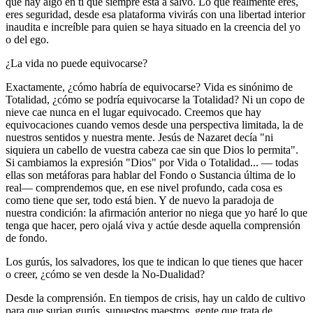
que hay algo en ti que siempre está a salvo. Lo que realmente eres,
eres seguridad, desde esa plataforma vivirás con una libertad interior
inaudita e increíble para quien se haya situado en la creencia del yo
o del ego.
¿La vida no puede equivocarse?
Exactamente, ¿cómo habría de equivocarse? Vida es sinónimo de
Totalidad, ¿cómo se podría equivocarse la Totalidad? Ni un copo de
nieve cae nunca en el lugar equivocado. Creemos que hay
equivocaciones cuando vemos desde una perspectiva limitada, la de
nuestros sentidos y nuestra mente. Jesús de Nazaret decía "ni
siquiera un cabello de vuestra cabeza cae sin que Dios lo permita".
Si cambiamos la expresión "Dios" por Vida o Totalidad... — todas
ellas son metáforas para hablar del Fondo o Sustancia última de lo
real— comprendemos que, en ese nivel profundo, cada cosa es
como tiene que ser, todo está bien. Y de nuevo la paradoja de
nuestra condición: la afirmación anterior no niega que yo haré lo que
tenga que hacer, pero ojalá viva y actúe desde aquella comprensión
de fondo.
Los gurús, los salvadores, los que te indican lo que tienes que hacer
o creer, ¿cómo se ven desde la No-Dualidad?
Desde la comprensión. En tiempos de crisis, hay un caldo de cultivo
para que surjan gurús, supuestos maestros, gente que trata de