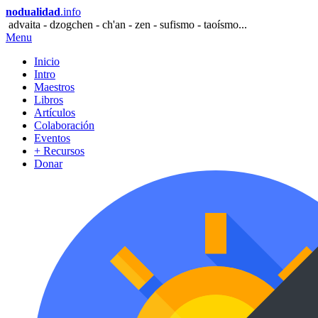
nodualidad
.info
advaita - dzogchen - ch'an - zen - sufismo - taoísmo...
Menu
Inicio
Intro
Maestros
Libros
Artículos
Colaboración
Eventos
+ Recursos
Donar