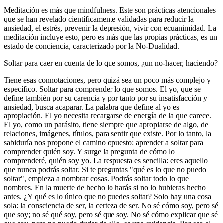
Meditación es más que mindfulness. Este son prácticas atencionales
que se han revelado científicamente validadas para reducir la
ansiedad, el estrés, prevenir la depresión, vivir con ecuanimidad. La
meditación incluye esto, pero es más que las propias prácticas, es un
estado de conciencia, caracterizado por la No-Dualidad.
Soltar para caer en cuenta de lo que somos, ¿un no-hacer, haciendo?
Tiene esas connotaciones, pero quizá sea un poco más complejo y
específico. Soltar para comprender lo que somos. El yo, que se
define también por su carencia y por tanto por su insatisfacción y
ansiedad, busca acaparar. La palabra que define al yo es
apropiación. El yo necesita recargarse de energía de la que carece.
El yo, como un parásito, tiene siempre que apropiarse de algo, de
relaciones, imágenes, títulos, para sentir que existe. Por lo tanto, la
sabiduría nos propone el camino opuesto: aprender a soltar para
comprender quién soy. Y surge la pregunta de cómo lo
comprenderé, quién soy yo. La respuesta es sencilla: eres aquello
que nunca podrás soltar. Si te preguntas "qué es lo que no puedo
soltar", empieza a nombrar cosas. Podrás soltar todo lo que
nombres. En la muerte de hecho lo harás si no lo hubieras hecho
antes. ¿Y qué es lo único que no puedes soltar? Solo hay una cosa
sola: la consciencia de ser, la certeza de ser. No sé cómo soy, pero sé
que soy; no sé qué soy, pero sé que soy. No sé cómo explicar que sé