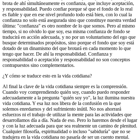
brota de ahí simultáneamente es confianza, que incluye aceptación,
y responsabilidad. Puedo confiar porque sé que el fondo de lo real
es fiable y que en ese nivel profundo todo está bien, con lo cual la
confianza no solo está asegurada sino que constituye nuestra verdad
última: "confianza" es otro nombre de lo que somos. Pero al mismo
tiempo, si no olvido lo que soy, esa misma confianza de fondo se
traducirá en acción adecuada, y no por un voluntarismo del ego que
busque determinados propósitos, sino porque el fondo que soy está
dotado de un dinamismo del que brotará en cada momento lo que
tengo que hacer. De ahí la responsabilidad. Confianza y
responsabilidad o aceptación y responsabilidad no son conceptos
contrapuestos sino complementarios.
¿Y cómo se traduce esto en la vida cotidiana?
Al final la clave de la vida cotidiana siempre es la comprensión.
Cuando voy comprendiendo quién soy, cuando puedo responder
adecuadamente a la pregunta "quién soy yo", la luz ilumina nuestra
vida cotidiana. Y esa luz nos libera de la confusión en la que
solemos enredarnos y del sufrimiento inútil. No nos ahorrará
esfuerzos ni el trabajo de utilizar la mente para las actividades que
desarrollamos día a día. Nada de eso. Pero lo haremos desde el lugar
y con la luz adecuada para que sea realmente un camino de plenitud.
Cualquier filosofía, espiritualidad o incluso "sabiduría" que no se
tradujera en la vida cotidiana no pasaría de ser un cuento mental.