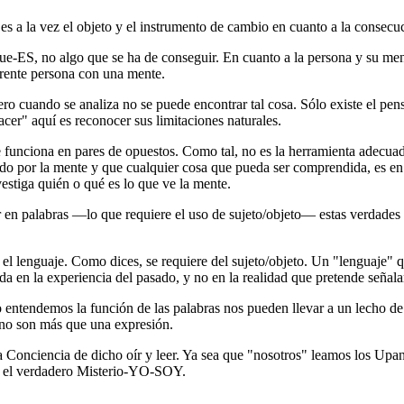
s a la vez el objeto y el instrumento de cambio en cuanto a la consecució
ue-ES, no algo que se ha de conseguir. En cuanto a la persona y su men
rente persona con una mente.
ro cuando se analiza no se puede encontrar tal cosa. Sólo existe el pe
er" aquí es reconocer sus limitaciones naturales.
funciona en pares de opuestos. Como tal, no es la herramienta adecua
o por la mente y que cualquier cosa que pueda ser comprendida, es en
stiga quién o qué es lo que ve la mente.
er en palabras ―lo que requiere el uso de sujeto/objeto― estas verdade
el lenguaje. Como dices, se requiere del sujeto/objeto. Un "lenguaje" qu
a en la experiencia del pasado, y no en la realidad que pretende señalar
entendemos la función de las palabras nos pueden llevar a un lecho de f
) no son más que una expresión.
la Conciencia de dicho oír y leer. Ya sea que "nosotros" leamos los Upan
es el verdadero Misterio-YO-SOY.