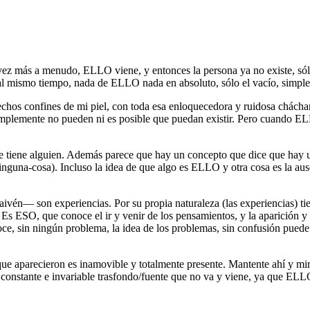
vez más a menudo, ELLO viene, y entonces la persona ya no existe, sólo
 mismo tiempo, nada de ELLO nada en absoluto, sólo el vacío, simpleme
echos confines de mi piel, con toda esa enloquecedora y ruidosa chác
mplemente no pueden ni es posible que puedan existir. Pero cuando EL
que tiene alguien. Además parece que hay un concepto que dice que ha
inguna-cosa). Incluso la idea de que algo es ELLO y otra cosa es l
ivén― son experiencias. Por su propia naturaleza (las experiencias) tie
SO, que conoce el ir y venir de los pensamientos, y la aparición y d
ce, sin ningún problema, la idea de los problemas, sin confusión puede 
e aparecieron es inamovible y totalmente presente. Mantente ahí y mira 
constante e invariable trasfondo/fuente que no va y viene, ya que EL