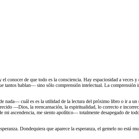
 el conocer de que todo es la consciencia. Hay espaciosidad a veces y e
 tantos hablan― sino sólo comprensión intelectual. La comprensión int
nada― cuál es es la utilidad de la lectura del próximo libro o ir a un r
ecido ―Dios, la reencarnación, la espiritualidad, lo correcto e incorr
 de mi ascendencia, me siento apolítico― totalmente desapegado de todo
esperanza. Dondequiera que aparece la esperanza, el gemelo no está mu