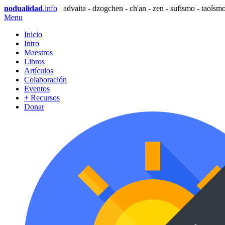
nodualidad
.info
advaita - dzogchen - ch'an - zen - sufismo - taoísmo
Menu
Inicio
Intro
Maestros
Libros
Artículos
Colaboración
Eventos
+ Recursos
Donar