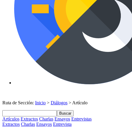
Ruta de Sección:
Inicio
>
Diálogos
> Artículo
Buscar
Artículos
Extractos
Charlas
Ensayos
Entrevistas
Extractos
Charlas
Ensayos
Entrevista