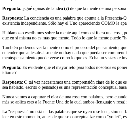
Pregunta
: ¿Qué opinas de la idea (?) de que la mente de una persona e
Respuesta
: La conciencia es una palabra que apunta a la Presencia-Q
existencia independiente. Sólo hay el Uno apareciendo COMO la apa
Hablamos o escribimos sobre la mente aquí como si fuera una cosa, pe
que en sí misma no es más que mente. Todo lo que la mente puede "hac
También podemos ver la mente como el proceso del pensamiento, que 
entender que antes-de-la-mente no hay nada que pueda ser comprendid
mente/pensamiento puede verse como lo que es. Echa un vistazo e inve
Pregunta
: Es evidente que el mayor reto para todos nosotros es pon
idioma?
Respuesta
: O tal vez necesitamos una comprensión clara de lo que es 
sea hablado, escrito o pensado) es una representación conceptual basad
Nunca vamos a capturar el olor de una rosa con palabras, pero cuando 
más se aplica esto a la Fuente Una de la cual ambos (lenguaje y rosa
La "respuesta" no está en las palabras que se oyen o se leen, sino en 
leer en este momento, antes de que se conceptualize como "yo leí", 