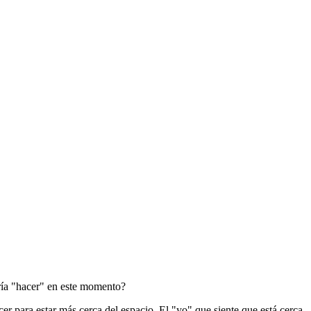
dría "hacer" en este momento?
er para estar más cerca del espacio. El "yo" que siente que está cerca,