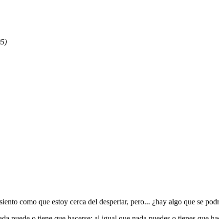
5)
siento como que estoy cerca del despertar, pero... ¿hay algo que se po
da puede o tiene que hacerse; al igual que nada puedes o tienes que hac