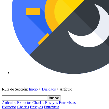
Ruta de Sección:
Inicio
>
Diálogos
> Artículo
Buscar
Artículos
Extractos
Charlas
Ensayos
Entrevistas
Extractos
Charlas
Ensayos
Entrevista