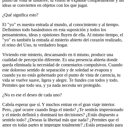
punto de vista se disuelve, tu visión se expande completamente y las
ideas se convierten en objetos con los que jugar.
¿Qué significa esto?
El "yo" es nuestra entrada al mundo, al conocimiento y al tiempo.
Definimos todo basándonos en esta suposición y todos los
pensamientos, ideas y opiniones fluyen de ella. Al mismo tiempo, el
"yo" es también la entrada al misterio abierto del corazón realizado,
el reino del Uno, tu verdadero hogar.
Viviendo este misterio, descansando en ti mismo, produce una
cualidad de percepción diferente. Es una presencia abierta donde
queda eliminada la necesidad de comentarios compulsivos. Cuando
este doloroso sentido de separación y de soledad se evapora y
cuando ya no estás gobernado por el punto de vista de carencia, tu
vida se vuelve suave, ligera y alegre. Te fundes con todos y todo.
Permites que todo sea, y ya nada necesita ser protegido.
¿No es ese el deseo de cada uno?
Cabría esperar que sí. Y muchos entran en el gran viaje interior.
Pero, ¿qué ocurre cuando llega el miedo? ¿Te sentirás impresionado
y el miedo definirá y dominará tus decisiones? ¿Estás dispuesto a
sentirlo todo? ¿Deseas la libertad más que nada? ¿Permites que el
amor en todas partes te impregne totalmente? ¿Estás preparado para