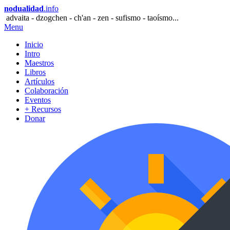
nodualidad
.info
advaita - dzogchen - ch'an - zen - sufismo - taoísmo...
Menu
Inicio
Intro
Maestros
Libros
Artículos
Colaboración
Eventos
+ Recursos
Donar