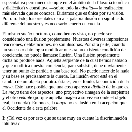
especulativa permanece siempre en el ámbito de la filosofía teorética
y dialéctica) y constituye ―sobre todo la
advaita
― la realización
más elevada que se conozca. Diríamos que es única por su visión.
Por otro lado, los orientales dan a la palabra ilusión un significado
diferente del nuestro y es necesario tenerlo en cuenta.
El mismo sueño nocturno, como hemos visto, no puede ser
considerado una ilusión propiamente. Nuestras diversas impresiones,
reacciones, deliberaciones, no son ilusorias. Por otra parte, cuando
un suceso o dato logra modificar nuestra preexistente condición de
conciencia, no puede llamarse ilusión. Una ilusión propiamente
dicha no produce nada. Aquella serpiente de la cual hemos hablado
y que modifica nuestra conciencia, para subsistir, debe obviamente
tener un punto de partida o una base real. No puede nacer de la nada
y su base es precisamente la cuerda. La ilusión-error está en el
cambio de un objeto por otro: ésta es, en el fondo, la condición de la
maya
. Esto hace posible que una cosa aparezca
distinta
de lo que es.
La
maya
tiene dos aspectos: uno proyectivo (imagen de la serpiente)
y el otro
velante
(porque aquella imagen a su vez esconde el objeto
real, la cuerda). Entonces, la
maya
no es ilusión en la acepción que
el Occidente da a esta palabra.
I
: ¿Tal vez es por esto que se tiene muy en cuenta la discriminación
intuitiva?