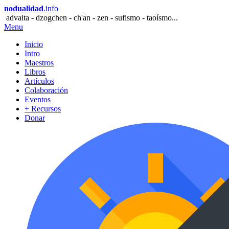
nodualidad
.info
advaita - dzogchen - ch'an - zen - sufismo - taoísmo...
Menu
Inicio
Intro
Maestros
Libros
Artículos
Colaboración
Eventos
+ Recursos
Donar