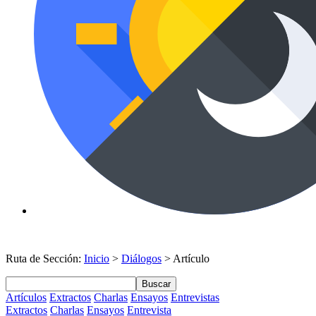
Ruta de Sección:
Inicio
>
Diálogos
> Artículo
Buscar
Artículos
Extractos
Charlas
Ensayos
Entrevistas
Extractos
Charlas
Ensayos
Entrevista