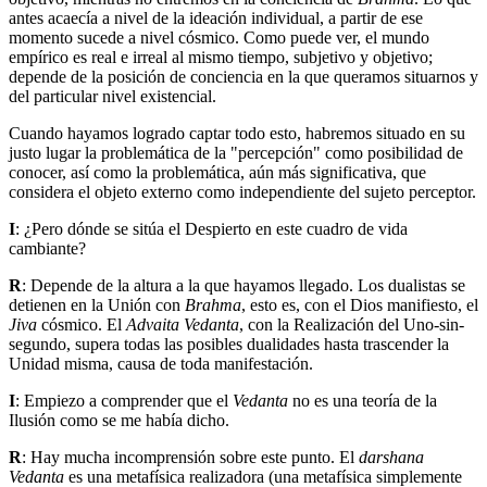
antes acaecía a nivel de la ideación individual, a partir de ese
momento sucede a nivel cósmico. Como puede ver, el mundo
empírico es real e irreal al mismo tiempo, subjetivo y objetivo;
depende de la posición de conciencia en la que queramos situarnos y
del particular nivel existencial.
Cuando hayamos logrado captar todo esto, habremos situado en su
justo lugar la problemática de la "percepción" como posibilidad de
conocer, así como la problemática, aún más significativa, que
considera el objeto externo como independiente del sujeto perceptor.
I
: ¿Pero dónde se sitúa el Despierto en este cuadro de vida
cambiante?
R
: Depende de la altura a la que hayamos llegado. Los dualistas se
detienen en la Unión con
Brahma
, esto es, con el Dios manifiesto, el
Jiva
cósmico. El
Advaita Vedanta
, con la Realización del Uno-sin-
segundo, supera todas las posibles dualidades hasta trascender la
Unidad misma, causa de toda manifestación.
I
: Empiezo a comprender que el
Vedanta
no es una teoría de la
Ilusión como se me había dicho.
R
: Hay mucha incomprensión sobre este punto. El
darshana
Vedanta
es una metafísica realizadora (una metafísica simplemente