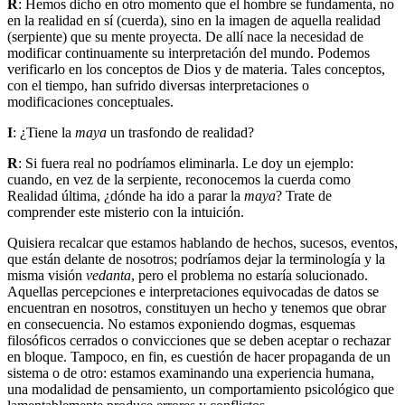
R
: Hemos dicho en otro momento que el hombre se fundamenta, no
en la realidad en sí (cuerda), sino en la imagen de aquella realidad
(serpiente) que su mente proyecta. De allí nace la necesidad de
modificar continuamente su interpretación del mundo. Podemos
verificarlo en los conceptos de Dios y de materia. Tales conceptos,
con el tiempo, han sufrido diversas interpretaciones o
modificaciones conceptuales.
I
: ¿Tiene la
maya
un trasfondo de realidad?
R
: Si fuera real no podríamos eliminarla. Le doy un ejemplo:
cuando, en vez de la serpiente, reconocemos la cuerda como
Realidad última, ¿dónde ha ido a parar la
maya
? Trate de
comprender este misterio con la intuición.
Quisiera recalcar que estamos hablando de hechos, sucesos, eventos,
que están delante de nosotros; podríamos dejar la terminología y la
misma visión
vedanta
, pero el problema no estaría solucionado.
Aquellas percepciones e interpretaciones equivocadas de datos se
encuentran en nosotros, constituyen un hecho y tenemos que obrar
en consecuencia. No estamos exponiendo dogmas, esquemas
filosóficos cerrados o convicciones que se deben aceptar o rechazar
en bloque. Tampoco, en fin, es cuestión de hacer propaganda de un
sistema o de otro: estamos examinando una experiencia humana,
una modalidad de pensamiento, un comportamiento psicológico que