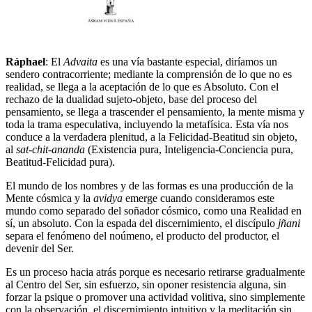
Ráphael
: El
Advaita
es una vía bastante especial, diríamos un
sendero contracorriente; mediante la comprensión de lo que no es
realidad, se llega a la aceptación de lo que es Absoluto. Con el
rechazo de la dualidad sujeto-objeto, base del proceso del
pensamiento, se llega a trascender el pensamiento, la mente misma y
toda la trama especulativa, incluyendo la metafísica. Esta vía nos
conduce a la verdadera plenitud, a la Felicidad-Beatitud sin objeto,
al
sat-chit-ananda
(Existencia pura, Inteligencia-Conciencia pura,
Beatitud-Felicidad pura).
El mundo de los nombres y de las formas es una producción de la
Mente cósmica y la
avidya
emerge cuando consideramos este
mundo como separado del soñador cósmico, como una Realidad en
sí, un absoluto. Con la espada del discernimiento, el discípulo
jñani
separa el fenómeno del noúmeno, el producto del productor, el
devenir del Ser.
Es un proceso hacia atrás porque es necesario retirarse gradualmente
al Centro del Ser, sin esfuerzo, sin oponer resistencia alguna, sin
forzar la psique o promover una actividad volitiva, sino simplemente
con la observación, el discernimiento intuitivo y la meditación sin