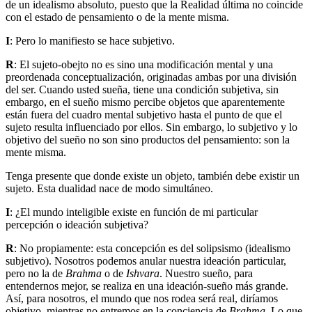
de un idealismo absoluto, puesto que la Realidad última no coincide
con el estado de pensamiento o de la mente misma.
I
: Pero lo manifiesto se hace subjetivo.
R
: El sujeto-obejto no es sino una modificación mental y una
preordenada conceptualización, originadas ambas por una división
del ser. Cuando usted sueña, tiene una condición subjetiva, sin
embargo, en el sueño mismo percibe objetos que aparentemente
están fuera del cuadro mental subjetivo hasta el punto de que el
sujeto resulta influenciado por ellos. Sin embargo, lo subjetivo y lo
objetivo del sueño no son sino productos del pensamiento: son la
mente misma.
Tenga presente que donde existe un objeto, también debe existir un
sujeto. Esta dualidad nace de modo simultáneo.
I
: ¿El mundo inteligible existe en función de mi particular
percepción o ideación subjetiva?
R
: No propiamente: esta concepción es del solipsismo (idealismo
subjetivo). Nosotros podemos anular nuestra ideación particular,
pero no la de
Brahma
o de
Ishvara
. Nuestro sueño, para
entendernos mejor, se realiza en una ideación-sueño más grande.
Así, para nosotros, el mundo que nos rodea será real, diríamos
objetivo, mientras no entremos en la conciencia de
Brahma
. Lo que