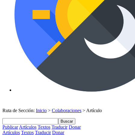
Ruta de Sección:
Inicio
>
Colaboraciones
> Artículo
Buscar
Publicar
Artículos
Textos
Traducir
Donar
Artículos
Textos
Traducir
Donar