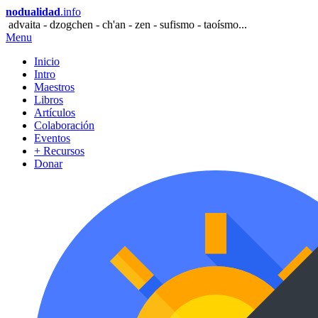
nodualidad
.info
advaita - dzogchen - ch'an - zen - sufismo - taoísmo...
Menu
Inicio
Intro
Maestros
Libros
Artículos
Colaboración
Eventos
+ Recursos
Donar