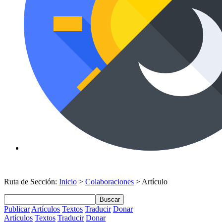
Ruta de Sección:
Inicio
>
Colaboraciones
> Artículo
Buscar
Publicar
Artículos
Textos
Traducir
Donar
Artículos
Textos
Traducir
Donar