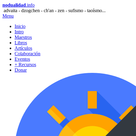
nodualidad
.info
advaita - dzogchen - ch'an - zen - sufismo - taoísmo...
Menu
Inicio
Intro
Maestros
Libros
Artículos
Colaboración
Eventos
+ Recursos
Donar