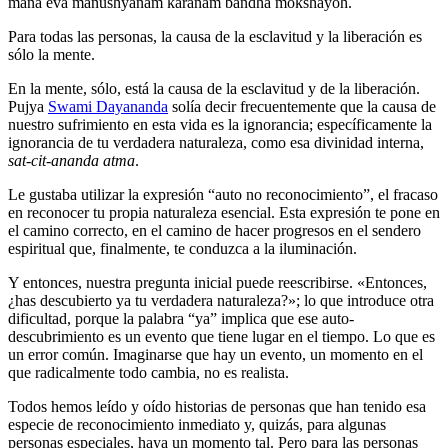
mana eva manushyanam karanam bandha mokshayoh.
Para todas las personas, la causa de la esclavitud y la liberación es
sólo la mente.
En la mente, sólo, está la causa de la esclavitud y de la liberación.
Pujya
Swami Dayananda
solía decir frecuentemente que la causa de
nuestro sufrimiento en esta vida es la ignorancia; específicamente la
ignorancia de tu verdadera naturaleza, como esa divinidad interna,
sat-cit-ananda atma
.
Le gustaba utilizar la expresión “auto no reconocimiento”, el fracaso
en reconocer tu propia naturaleza esencial. Esta expresión te pone en
el camino correcto, en el camino de hacer progresos en el sendero
espiritual que, finalmente, te conduzca a la iluminación.
Y entonces, nuestra pregunta inicial puede reescribirse. «Entonces,
¿has descubierto ya tu verdadera naturaleza?»; lo que introduce otra
dificultad, porque la palabra “ya” implica que ese auto-
descubrimiento es un evento que tiene lugar en el tiempo. Lo que es
un error común. Imaginarse que hay un evento, un momento en el
que radicalmente todo cambia, no es realista.
Todos hemos leído y oído historias de personas que han tenido esa
especie de reconocimiento inmediato y, quizás, para algunas
personas especiales, haya un momento tal. Pero para las personas