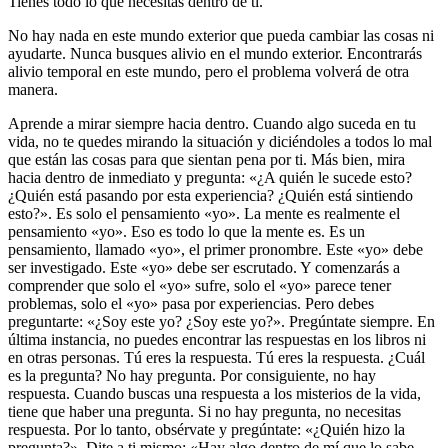
Tienes todo lo que necesitas dentro de ti.
No hay nada en este mundo exterior que pueda cambiar las cosas ni
ayudarte. Nunca busques alivio en el mundo exterior. Encontrarás
alivio temporal en este mundo, pero el problema volverá de otra
manera.
Aprende a mirar siempre hacia dentro. Cuando algo suceda en tu
vida, no te quedes mirando la situación y diciéndoles a todos lo mal
que están las cosas para que sientan pena por ti. Más bien, mira
hacia dentro de inmediato y pregunta: «¿A quién le sucede esto?
¿Quién está pasando por esta experiencia? ¿Quién está sintiendo
esto?». Es solo el pensamiento «yo». La mente es realmente el
pensamiento «yo». Eso es todo lo que la mente es. Es un
pensamiento, llamado «yo», el primer pronombre. Este «yo» debe
ser investigado. Este «yo» debe ser escrutado. Y comenzarás a
comprender que solo el «yo» sufre, solo el «yo» parece tener
problemas, solo el «yo» pasa por experiencias. Pero debes
preguntarte: «¿Soy este yo? ¿Soy este yo?». Pregúntate siempre. En
última instancia, no puedes encontrar las respuestas en los libros ni
en otras personas. Tú eres la respuesta. Tú eres la respuesta. ¿Cuál
es la pregunta? No hay pregunta. Por consiguiente, no hay
respuesta. Cuando buscas una respuesta a los misterios de la vida,
tiene que haber una pregunta. Si no hay pregunta, no necesitas
respuesta. Por lo tanto, obsérvate y pregúntate: «¿Quién hizo la
pregunta?». Dite a ti mismo: «Hay algo dentro de mí que lo sabe