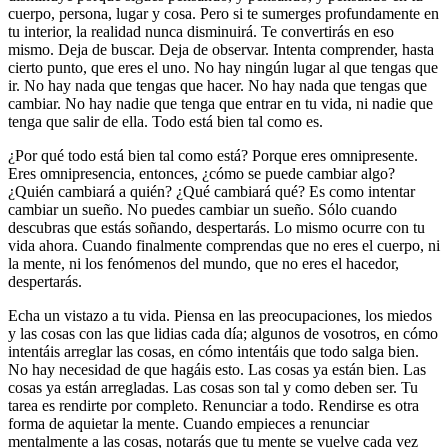
cuerpo, persona, lugar y cosa. Pero si te sumerges profundamente en
tu interior, la realidad nunca disminuirá. Te convertirás en eso
mismo. Deja de buscar. Deja de observar. Intenta comprender, hasta
cierto punto, que eres el uno. No hay ningún lugar al que tengas que
ir. No hay nada que tengas que hacer. No hay nada que tengas que
cambiar. No hay nadie que tenga que entrar en tu vida, ni nadie que
tenga que salir de ella. Todo está bien tal como es.
¿Por qué todo está bien tal como está? Porque eres omnipresente.
Eres omnipresencia, entonces, ¿cómo se puede cambiar algo?
¿Quién cambiará a quién? ¿Qué cambiará qué? Es como intentar
cambiar un sueño. No puedes cambiar un sueño. Sólo cuando
descubras que estás soñando, despertarás. Lo mismo ocurre con tu
vida ahora. Cuando finalmente comprendas que no eres el cuerpo, ni
la mente, ni los fenómenos del mundo, que no eres el hacedor,
despertarás.
Echa un vistazo a tu vida. Piensa en las preocupaciones, los miedos
y las cosas con las que lidias cada día; algunos de vosotros, en cómo
intentáis arreglar las cosas, en cómo intentáis que todo salga bien.
No hay necesidad de que hagáis esto. Las cosas ya están bien. Las
cosas ya están arregladas. Las cosas son tal y como deben ser. Tu
tarea es rendirte por completo. Renunciar a todo. Rendirse es otra
forma de aquietar la mente. Cuando empieces a renunciar
mentalmente a las cosas, notarás que tu mente se vuelve cada vez