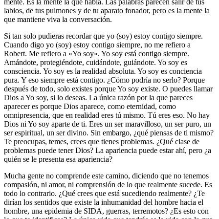
mente. Es la mente la que habla. Las palabras parecen salir de tus
labios, de tus pulmones y de tu aparato fonador, pero es la mente la
que mantiene viva la conversación.
Si tan solo pudieras recordar que yo (soy) estoy contigo siempre.
Cuando digo yo (soy) estoy contigo siempre, no me refiero a
Robert. Me refiero a «Yo soy». Yo soy está contigo siempre.
Amándote, protegiéndote, cuidándote, guiándote. Yo soy es
consciencia. Yo soy es la realidad absoluta. Yo soy es conciencia
pura. Y eso siempre está contigo. ¿Cómo podría no serlo? Porque
después de todo, solo existes porque Yo soy existe. O puedes llamar
Dios a Yo soy, si lo deseas. La única razón por la que pareces
aparecer es porque Dios aparece, como eternidad, como
omnipresencia, que en realidad eres tú mismo. Tú eres eso. No hay
Dios ni Yo soy aparte de ti. Eres un ser maravilloso, un ser puro, un
ser espiritual, un ser divino. Sin embargo, ¿qué piensas de ti mismo?
Te preocupas, temes, crees que tienes problemas. ¿Qué clase de
problemas puede tener Dios? La apariencia puede estar ahí, pero ¿a
quién se le presenta esa apariencia?
Mucha gente no comprende este camino, diciendo que no tenemos
compasión, ni amor, ni comprensión de lo que realmente sucede. Es
todo lo contrario. ¿Qué crees que está sucediendo realmente? ¿Te
dirían los sentidos que existe la inhumanidad del hombre hacia el
hombre, una epidemia de SIDA, guerras, terremotos? ¿Es esto con