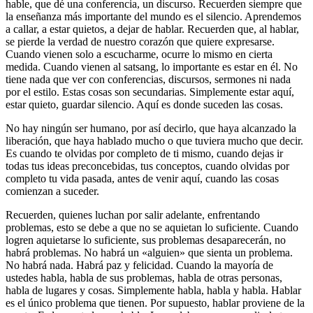
hable, que dé una conferencia, un discurso. Recuerden siempre que
la enseñanza más importante del mundo es el silencio. Aprendemos
a callar, a estar quietos, a dejar de hablar. Recuerden que, al hablar,
se pierde la verdad de nuestro corazón que quiere expresarse.
Cuando vienen solo a escucharme, ocurre lo mismo en cierta
medida. Cuando vienen al satsang, lo importante es estar en él. No
tiene nada que ver con conferencias, discursos, sermones ni nada
por el estilo. Estas cosas son secundarias. Simplemente estar aquí,
estar quieto, guardar silencio. Aquí es donde suceden las cosas.
No hay ningún ser humano, por así decirlo, que haya alcanzado la
liberación, que haya hablado mucho o que tuviera mucho que decir.
Es cuando te olvidas por completo de ti mismo, cuando dejas ir
todas tus ideas preconcebidas, tus conceptos, cuando olvidas por
completo tu vida pasada, antes de venir aquí, cuando las cosas
comienzan a suceder.
Recuerden, quienes luchan por salir adelante, enfrentando
problemas, esto se debe a que no se aquietan lo suficiente. Cuando
logren aquietarse lo suficiente, sus problemas desaparecerán, no
habrá problemas. No habrá un «alguien» que sienta un problema.
No habrá nada. Habrá paz y felicidad. Cuando la mayoría de
ustedes habla, habla de sus problemas, habla de otras personas,
habla de lugares y cosas. Simplemente habla, habla y habla. Hablar
es el único problema que tienen. Por supuesto, hablar proviene de la