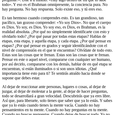
todo». Y eso es el Brahman omnipresente, la conciencia pura. No
hay pregunta. No hay respuesta. Solo existe eso, y tú eres eso.
Es tan hermoso cuando comprendes esto. Es tan grandioso, tan
pacífico, tan gozoso comprender: «Yo soy Dios». No que el cuerpo
es Dios. Yo soy, es Dios. Yo soy eso, es Dios, es Brahman, es la
realidad absoluta. ¿Por qué no simplemente identificarte con esto y
olvidarlo todo? ¿Por qué pasar por todas estas etapas? Hablas de
etapas, esta etapa, y aquella etapa, y cada etapa. ¿Por qué pensar en
etapas? ¿Por qué pensar en grados y seguir identificándote con el
nivel de comprensión en el que te encuentras? Olvídate de todo esto.
Estas son las cosas que te frenan. Estas son las cosas que te frenan.
Pensar en este o aquel nivel, compararse con cualquier ser humano,
por así decirlo, compararse con los demás, hablar de en qué etapa se
encuentran, si están iluminados o si son unos idiotas. ¿Qué
importancia tiene esto para ti? Te sentirás atraído hacia donde se
supone que debes estar.
Al dejar de reaccionar ante personas, lugares o cosas, al dejar de
juzgar, al dejar de molestar a la gente, al dejar de hacer preguntas,
todo se desarrollará a gran velocidad. Descubrirás que ya eres libre.
Así que, para liberarte, solo tienes que saber que ya lo estás. Y sabes
que ya lo estás cuando tienes la mente vacía. Cuando no hay
pensamientos en tu mente. Cuando no hay preguntas en tu mente.
Cuando no buscas respuestas. Cuando dejas de buscar nada. Ya no