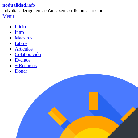
nodualidad
.info
advaita - dzogchen - ch'an - zen - sufismo - taoísmo...
Menu
Inicio
Intro
Maestros
Libros
Artículos
Colaboración
Eventos
+ Recursos
Donar