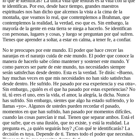
lo que te identificas? La única vida que tendrás es la vida con la que
te identificas. Por eso, desde hace tiempo, grandes maestros
espirituales nos han dicho que alcemos la vista a la cima de la
montaña, que veamos lo real, que contemplemos a Brahman, que
contemplemos la realidad, la verdad, eso que es. Sin embargo, la
mayoría de la gente en esta tierra se niega a hacerlo. Se identifican
con personas, lugares y cosas, y luego se preguntan por qué sufren.
Tienes que aprender a soltar, a estar en calma, a tener fe, a confiar.
No te preocupes por este mundo. El poder que hace crecer las
naranjas en el naranjo cuida de este mundo. El poder que conoce la
manera de hacerlo sabe cómo mantener y sostener este mundo. Y
como pareces ser parte de este mundo, tus necesidades siempre
serán satisfechas desde dentro. Esta es la verdad. Te dirás: «Bueno,
hay muchas veces en que mis necesidades no han sido satisfechas
desde dentro. He sufrido. He pasado por esa experiencia y esa otra».
Sin embargo, ¿quién es el que ha pasado por estas experiencias? No
tú, tú eres el uno, eres la vida, el amor, la alegría, la dicha. Nunca
has sufrido. Sin embargo, sientes que algo ha estado sufriendo, y lo
llamas «yo». Algunos de ustedes pueden recordar el pasado,
momentos en que han sufrido, han pasado por momentos difíciles,
cuando las cosas parecían ir mal. Tienen que separar ambos. Está el
que sufre, que es una ilusión, que no existe, y está la realidad. La
pregunta es, ¿a quién seguirás hoy? ¿Con qué te identificarás? La
decisión es tuya. Depende de ti. Tienes todo el poder que necesitas.