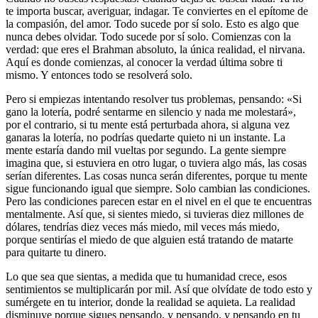
te importa buscar, averiguar, indagar. Te conviertes en el epítome de
la compasión, del amor. Todo sucede por sí solo. Esto es algo que
nunca debes olvidar. Todo sucede por sí solo. Comienzas con la
verdad: que eres el Brahman absoluto, la única realidad, el nirvana.
Aquí es donde comienzas, al conocer la verdad última sobre ti
mismo. Y entonces todo se resolverá solo.
Pero si empiezas intentando resolver tus problemas, pensando: «Si
gano la lotería, podré sentarme en silencio y nada me molestará»,
por el contrario, si tu mente está perturbada ahora, si alguna vez
ganaras la lotería, no podrías quedarte quieto ni un instante. La
mente estaría dando mil vueltas por segundo. La gente siempre
imagina que, si estuviera en otro lugar, o tuviera algo más, las cosas
serían diferentes. Las cosas nunca serán diferentes, porque tu mente
sigue funcionando igual que siempre. Solo cambian las condiciones.
Pero las condiciones parecen estar en el nivel en el que te encuentras
mentalmente. Así que, si sientes miedo, si tuvieras diez millones de
dólares, tendrías diez veces más miedo, mil veces más miedo,
porque sentirías el miedo de que alguien está tratando de matarte
para quitarte tu dinero.
Lo que sea que sientas, a medida que tu humanidad crece, esos
sentimientos se multiplicarán por mil. Así que olvídate de todo esto y
sumérgete en tu interior, donde la realidad se aquieta. La realidad
disminuye porque sigues pensando, y pensando, y pensando en tu