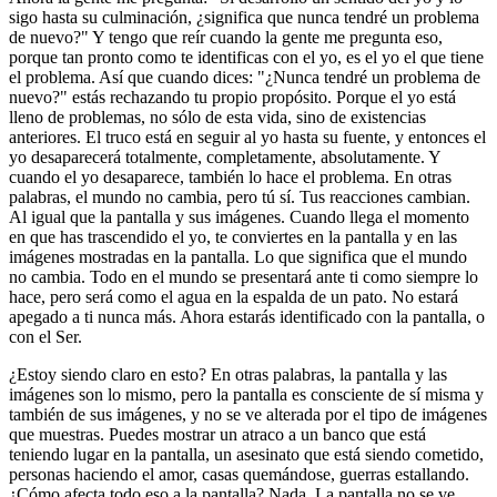
sigo hasta su culminación, ¿significa que nunca tendré un problema
de nuevo?" Y tengo que reír cuando la gente me pregunta eso,
porque tan pronto como te identificas con el yo, es el yo el que tiene
el problema. Así que cuando dices: "¿Nunca tendré un problema de
nuevo?" estás rechazando tu propio propósito. Porque el yo está
lleno de problemas, no sólo de esta vida, sino de existencias
anteriores. El truco está en seguir al yo hasta su fuente, y entonces el
yo desaparecerá totalmente, completamente, absolutamente. Y
cuando el yo desaparece, también lo hace el problema. En otras
palabras, el mundo no cambia, pero tú sí. Tus reacciones cambian.
Al igual que la pantalla y sus imágenes. Cuando llega el momento
en que has trascendido el yo, te conviertes en la pantalla y en las
imágenes mostradas en la pantalla. Lo que significa que el mundo
no cambia. Todo en el mundo se presentará ante ti como siempre lo
hace, pero será como el agua en la espalda de un pato. No estará
apegado a ti nunca más. Ahora estarás identificado con la pantalla, o
con el Ser.
¿Estoy siendo claro en esto? En otras palabras, la pantalla y las
imágenes son lo mismo, pero la pantalla es consciente de sí misma y
también de sus imágenes, y no se ve alterada por el tipo de imágenes
que muestras. Puedes mostrar un atraco a un banco que está
teniendo lugar en la pantalla, un asesinato que está siendo cometido,
personas haciendo el amor, casas quemándose, guerras estallando.
¿Cómo afecta todo eso a la pantalla? Nada. La pantalla no se ve