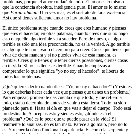
problemas, porque el amor cuidará de todo. El amor es lo mismo
que la conciencia absoluta, inteligencia pura. El amor es lo mismo
que
Parabrahman
. Una vez más, es el sustrato de toda existencia.
Así que si tienes suficiente amor no hay problema.
El único problema surge cuando crees que eres humano y piensas
que eres el hacedor, en otras palabras, cuando crees que si no hago
esto o aquello algo terrible va a suceder. Pero de nuevo, el algo
terrible es sólo una idea preconcebida, no es la verdad. Algo terrible
es algo que te han lavado el cerebro para creer. Crees que tienes que
vivir de cierta manera y si no puedes vivir de esta manera, es
terrible. Crees que tienes que tener ciertas posesiones, ciertas cosas
en tu vida. Si no las tienes es terrible. Cuando empiezas a
comprender lo que significa "yo no soy el hacedor", te liberas de
todos los problemas.
¿Qué quieres decir cuando dices: "Yo no soy el hacedor?" (Y esto es
lo que deberías hacer cada vez que piensas que tienes un problema.)
Para empezar, primero te das cuenta de que todo, y me refiero a
todo, estaba determinado antes de venir a esta tierra. Todo ha sido
planeado para ti. Hasta el día en que vas a dejar el cuerpo. Todo está
predestinado. Si aceptas esto y sientes esto, ¿dónde está el
problema? ¿Qué es lo peor que te puede pasar en la vida? Si
realmente lo analizas, no es tan malo. Parece algo malo, pero no lo
es. Y recuerda cómo funciona la apariencia. Es como la serpiente y