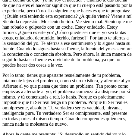
de que no eres el hacedor significa que tu cuerpo está pasando por la
experiencia, pero tú no. Lo siguiente que haces es que te preguntas:
"¿Quién está teniendo esta experiencia? ¿A quién viene? Viene a mí.
Siento la depresión. Me siento herido. Me siento mal. Siento que me
han robado o golpeado con un coche. Estoy enfadado. Estoy
furioso. ¿Quién es este yo? ¿Cómo puede ser que el yo sea tantas
cosas, enfadado, deprimido, herido, furioso?" Por tanto te aferras a
la sensación del yo. Te aferras a ese sentimiento y lo sigues hasta su
fuente. Cuando lo sigues hasta su fuente, la fuente del yo es siempre
la consciencia o conciencia absoluta. Pero ahora, la única manera de
seguirlo hasta su fuente es olvidarte de tu problema, ya que no
puedes hacer dos cosas a la vez.
Por lo tanto, tienes que apartarte resueltamente de tu problema,
totalmente lejos del problema, como si no existiera, y aferrarte al yo.
Aférrate al yo que piensa que tiene un problema. Tan pronto como
empiezas a aferrarte al yo, el problema comenzará a disiparse por sí
mismo, y tú comenzarás a reír, lo harás. Porque es prácticamente
imposible que tu Ser real tenga un problema. Porque tu Ser real es
omnipresente, absoluto. Tu verdadero ser es vacuidad, nirvana,
inteligencia pura. Tu verdadero Ser es omnipresente, está presente
en todas partes al mismo tiempo. Cuando comprendes quién eres,
nunca nada te molestará de nuevo.
Ahora la gente me pregunta: "Si desarrollo un sentido del yo y lo