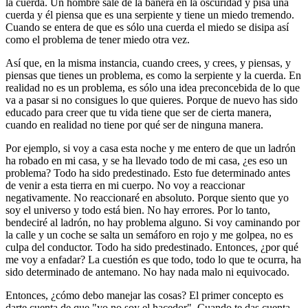
la cuerda. Un hombre sale de la bañera en la oscuridad y pisa una
cuerda y él piensa que es una serpiente y tiene un miedo tremendo.
Cuando se entera de que es sólo una cuerda el miedo se disipa así
como el problema de tener miedo otra vez.
Así que, en la misma instancia, cuando crees, y crees, y piensas, y
piensas que tienes un problema, es como la serpiente y la cuerda. En
realidad no es un problema, es sólo una idea preconcebida de lo que
va a pasar si no consigues lo que quieres. Porque de nuevo has sido
educado para creer que tu vida tiene que ser de cierta manera,
cuando en realidad no tiene por qué ser de ninguna manera.
Por ejemplo, si voy a casa esta noche y me entero de que un ladrón
ha robado en mi casa, y se ha llevado todo de mi casa, ¿es eso un
problema? Todo ha sido predestinado. Esto fue determinado antes
de venir a esta tierra en mi cuerpo. No voy a reaccionar
negativamente. No reaccionaré en absoluto. Porque siento que yo
soy el universo y todo está bien. No hay errores. Por lo tanto,
bendeciré al ladrón, no hay problema alguno. Si voy caminando por
la calle y un coche se salta un semáforo en rojo y me golpea, no es
culpa del conductor. Todo ha sido predestinado. Entonces, ¿por qué
me voy a enfadar? La cuestión es que todo, todo lo que te ocurra, ha
sido determinado de antemano. No hay nada malo ni equivocado.
Entonces, ¿cómo debo manejar las cosas? El primer concepto es
darte cuenta de que "yo no soy el hacedor". Cuando te das cuenta