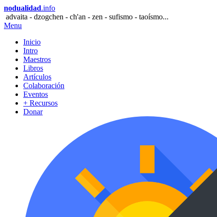
nodualidad
.info
advaita - dzogchen - ch'an - zen - sufismo - taoísmo...
Menu
Inicio
Intro
Maestros
Libros
Artículos
Colaboración
Eventos
+ Recursos
Donar