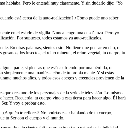
oma hablaba. Pero le entendí muy claramente. Y sin dudarlo dije: "Yo
r cuando está cerca de la auto-realización? ¿Cómo puede uno saber
lmente en el estado de vigilia. Nunca tengo una enseñanza. Pero yo
alización. Por supuesto, todos estamos ya auto-realizados.
nte. En otras palabras, sientes esto. No tiene que pensar en ello, o
gusanos, los insectos, el reino mineral, el reino vegetal, tu cuerpo, tu
alguna parte, si piensas que estás sufriendo por una pérdida, o
on simplemente una manifestación de tu propia mente. Y si estás
 durante muchos años, y todos esos apegos y creencias provienen de la
ees que eres uno de los personajes de la serie de televisión. Lo mismo
hacer. Recuerda, tu cuerpo vino a esta tierra para hacer algo. Él hará
 Ser. Y voy a probar esto.
 ¿A quién te refieres? No podrías estar hablando de tu cuerpo,
que tu Ser con el cuerpo y el mundo.
separado y te sientes feliz, porque tu estado natural es la felicidad