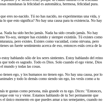
cosas mundanas la felicidad es automática, hermosa, felicidad pura.
e que eres no-nacido. Tú no has nacido, no experimentas una vida, y
ta lo que esto significa? No hay una causa para tu existencia. No hay
ausa. Nada ha sido hecho jamás. Nada ha sido creado jamás. No hay
omo Yo-soy, siempre has existido y siempre existirás. Tú existes como
enturanza, pero existes. Existes como vacuidad, como nirvana, pero
tienes un fuerte sentimiento acerca de eso, entonces estás cerca de la
 estoy hablando sólo de los seres sintientes. Estoy hablando del reino
ica que todo es sagrado. Todo es Dios. Solo cuando el ego viene, Dios
el mundo y todas las cosas.
 no tienen ego, y los humanos no tienen ego. No hay una causa, por lo
s animales y todo lo demás como siendo sin ego, los verás como a tu
más te gustas como persona, más grande es tu ego. Dices: "Entonces,
rque este va y viene. Estamos hablando de tu Ser permanente que
e es el único momento en que puedes amar a tus semejantes, cuando no