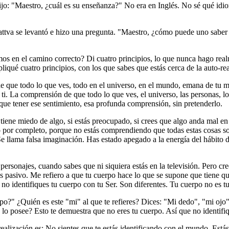
ijo: "Maestro, ¿cuál es su enseñanza?" No era en Inglés. No sé qué idi
sattva se levantó e hizo una pregunta. "Maestro, ¿cómo puede uno sabe
mos en el camino correcto? Di cuatro principios, lo que nunca hago rea
iqué cuatro principios, con los que sabes que estás cerca de la auto-re
de que todo lo que ves, todo en el universo, en el mundo, emana de tu me
i. La comprensión de que todo lo que ves, el universo, las personas, los 
que tener ese sentimiento, esa profunda comprensión, sin pretenderlo.
tiene miedo de algo, si estás preocupado, si crees que algo anda mal en 
lo por completo, porque no estás comprendiendo que todas estas cosas s
Se llama falsa imaginación. Has estado apegado a la energía del hábito
personajes, cuando sabes que ni siquiera estás en la televisión. Pero cr
 pasivo. Me refiero a que tu cuerpo hace lo que se supone que tiene que 
no identifiques tu cuerpo con tu Ser. Son diferentes. Tu cuerpo no es tu
o?" ¿Quién es este "mi" al que te refieres? Dices: "Mi dedo", "mi ojo".
lo posee? Esto te demuestra que no eres tu cuerpo. Así que no identifi
realización es: No sientes que te estás identificando con el mundo. Estás 