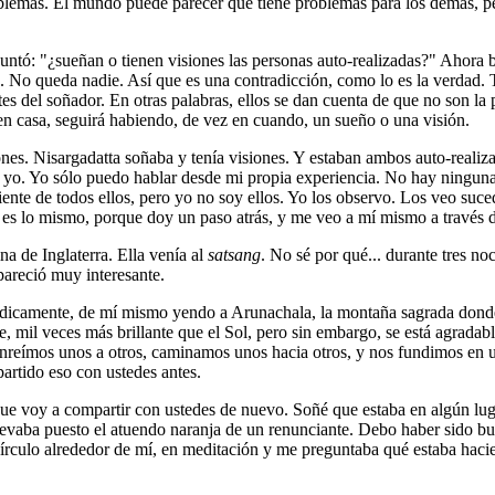
oblemas. El mundo puede parecer que tiene problemas para los demás, per
ntó: "¿sueñan o tienen visiones las personas auto-realizadas?" Ahora bi
sa. No queda nadie. Así que es una contradicción, como lo es la verdad. 
tes del soñador. En otras palabras, ellos se dan cuenta de que no son la
en casa, seguirá habiendo, de vez en cuando, un sueño o una visión.
 Nisargadatta soñaba y tenía visiones. Y estaban ambos auto-realizado
o. Yo sólo puedo hablar desde mi propia experiencia. No hay ninguna dif
ente de todos ellos, pero yo no soy ellos. Yo los observo. Los veo suced
 es lo mismo, porque doy un paso atrás, y me veo a mí mismo a través d
a de Inglaterra. Ella venía al
satsang
. No sé por qué... durante tres no
pareció muy interesante.
ódicamente, de mí mismo yendo a Arunachala, la montaña sagrada donde
te, mil veces más brillante que el Sol, pero sin embargo, se está agrada
nreímos unos a otros, caminamos unos hacia otros, y nos fundimos en u
artido eso con ustedes antes.
que voy a compartir con ustedes de nuevo. Soñé que estaba en algún lu
levaba puesto el atuendo naranja de un renunciante. Debo haber sido bu
írculo alrededor de mí, en meditación y me preguntaba qué estaba haci