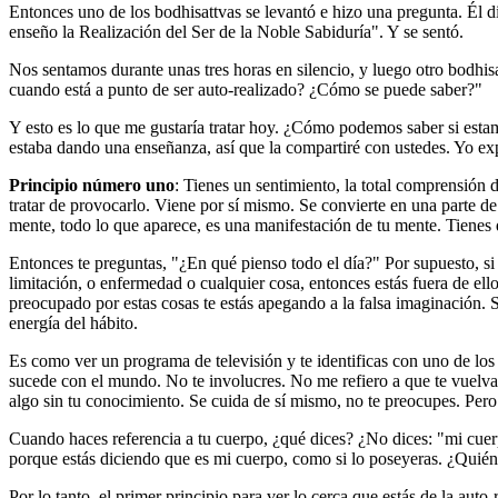
Entonces uno de los bodhisattvas se levantó e hizo una pregunta. Él d
enseño la Realización del Ser de la Noble Sabiduría". Y se sentó.
Nos sentamos durante unas tres horas en silencio, y luego otro bodhi
cuando está a punto de ser auto-realizado? ¿Cómo se puede saber?"
Y esto es lo que me gustaría tratar hoy. ¿Cómo podemos saber si esta
estaba dando una enseñanza, así que la compartiré con ustedes. Yo expl
Principio número uno
: Tienes un sentimiento, la total comprensión 
tratar de provocarlo. Viene por sí mismo. Se convierte en una parte de t
mente, todo lo que aparece, es una manifestación de tu mente. Tienes 
Entonces te preguntas, "¿En qué pienso todo el día?" Por supuesto, si 
limitación, o enfermedad o cualquier cosa, entonces estás fuera de el
preocupado por estas cosas te estás apegando a la falsa imaginación. 
energía del hábito.
Es como ver un programa de televisión y te identificas con uno de los 
sucede con el mundo. No te involucres. No me refiero a que te vuelvas
algo sin tu conocimiento. Se cuida de sí mismo, no te preocupes. Pero 
Cuando haces referencia a tu cuerpo, ¿qué dices? ¿No dices: "mi cuerp
porque estás diciendo que es mi cuerpo, como si lo poseyeras. ¿Quién 
Por lo tanto, el primer principio para ver lo cerca que estás de la auto-