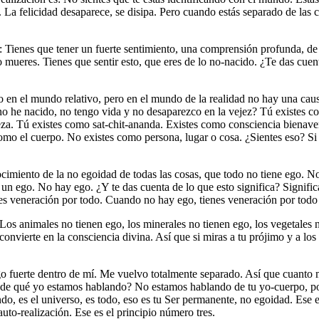
. La felicidad desaparece, se disipa. Pero cuando estás separado de las 
e: Tienes que tener un fuerte sentimiento, una comprensión profunda, d
 mueres. Tienes que sentir esto, que eres de lo no-nacido. ¿Te das cuen
erto en el mundo relativo, pero en el mundo de la realidad no hay una c
no he nacido, no tengo vida y no desaparezco en la vejez? Tú existes c
leza. Tú existes como sat-chit-ananda. Existes como consciencia bienav
como el cuerpo. No existes como persona, lugar o cosa. ¿Sientes eso? Si 
cimiento de la no egoidad de todas las cosas, que todo no tiene ego. No
e un ego. No hay ego. ¿Y te das cuenta de lo que esto significa? Signif
s veneración por todo. Cuando no hay ego, tienes veneración por todo 
. Los animales no tienen ego, los minerales no tienen ego, los vegetales
convierte en la consciencia divina. Así que si miras a tu prójimo y a lo
o fuerte dentro de mí. Me vuelvo totalmente separado. Así que cuanto 
de qué yo estamos hablando? No estamos hablando de tu yo-cuerpo, po
ndo, es el universo, es todo, eso es tu Ser permanente, no egoidad. Es
auto-realización. Ese es el principio número tres.