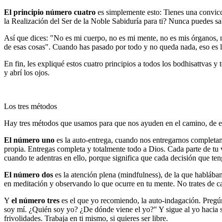
El principio número cuatro
es simplemente esto: Tienes una convicc
la Realización del Ser de la Noble Sabiduría para ti? Nunca puedes sab
Así que dices: "No es mi cuerpo, no es mi mente, no es mis órganos, no
de esas cosas". Cuando has pasado por todo y no queda nada, eso es lo
En fin, les expliqué estos cuatro principios a todos los bodhisattvas 
y abrí los ojos.
Los tres métodos
Hay tres métodos que usamos para que nos ayuden en el camino, de 
El número uno
es la auto-entrega, cuando nos entregarnos completament
propia. Entregas completa y totalmente todo a Dios. Cada parte de tu 
cuando te adentras en ello, porque significa que cada decisión que ten
El número dos
es la atención plena (mindfulness), de la que habláb
en meditación y observando lo que ocurre en tu mente. No trates de cam
Y
el número tres
es el que yo recomiendo, la auto-indagación. Pregú
soy mí. ¿Quién soy yo? ¿De dónde viene el yo?" Y sigue al yo hacia su
frivolidades. Trabaja en ti mismo, si quieres ser libre.