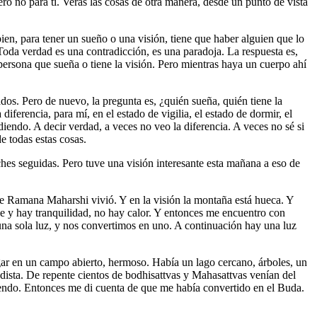
o no para ti. Verás las cosas de otra manera, desde un punto de vista
en, para tener un sueño o una visión, tiene que haber alguien que lo
Toda verdad es una contradicción, es una paradoja. La respuesta es,
 persona que sueña o tiene la visión. Pero mientras haya un cuerpo ahí
s. Pero de nuevo, la pregunta es, ¿quién sueña, quién tiene la
erencia, para mí, en el estado de vigilia, el estado de dormir, el
iendo. A decir verdad, a veces no veo la diferencia. A veces no sé si
e todas estas cosas.
ches seguidas. Pero tuve una visión interesante esta mañana a eso de
 Ramana Maharshi vivió. Y en la visión la montaña está hueca. Y
ble y hay tranquilidad, no hay calor. Y entonces me encuentro con
na sola luz, y nos convertimos en uno. A continuación hay una luz
gar en un campo abierto, hermoso. Había un lago cercano, árboles, un
dista. De repente cientos de bodhisattvas y Mahasattvas venían del
endo. Entonces me di cuenta de que me había convertido en el Buda.