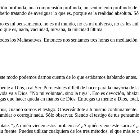
ión profunda, una comprensión profunda, un sentimiento profundo de lo 
erlo tratando de averiguar lo que es, porque es la realidad absoluta. S
 es mi pensamiento, no es mi mundo, no es mi universo, no es los animale
 que es, nada, vacuidad, nirvana, la unicidad última.
y todos los Mahasattvas. Entonces nos sentamos tres horas en meditación
este modo podemos darnos cuenta de lo que estábamos hablando antes.
e a Dios, o al Ser. Pero esto es difícil de hacer para la mayoría de la 
vida va a Dios. "No mi voluntad, sino la tuya". Eso es devoción, bhakti
gas que hacer queda en manos de Dios. Entregas tu mente a Dios, total, 
amos, cuando somos el testigo. Observándote a ti mismo continuamente
biar o corregir nada. Sólo observar. Siendo el testigo de tus pensamient
ntate: "¿A quién vienen estos problemas? ¿A quién viene este karma? ¿
 fuente. Puedes utilizar cualquiera de los tres métodos, el que más te 