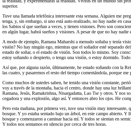
la realidad, y experimentarás la realidad. Vivirás en un mundo sin pr
superior.
Tuve una llamada telefónica interesante esta semana. Alguien me pregu
tenga, y, sin embargo, si uno está auto-realizado, no hay nadie en ca
los Sabios sí que sueñan a veces, y tienen visiones. Pero son conscien
en algún lugar, habrá sueños y visiones. A pesar de que no hay nadie 
A modo de ejemplo, Ramana Maharshi a menudo soñaba y tenía visiones.
visión? No hay ningún ego, mientras que el soñador esté separado del y
estado de soñar, o el estado de visión. Son todos lo mismo. Soy consci
estoy soñando o despierto, o tengo una visión, o estoy dormido. Todo
Así que, por alguna razón, últimamente, he estado soñando con la Rein
las cuatro, y pasaremos el resto del tiempo comentándola, porque me 
Como muchos de ustedes saben, he tenido una visión constante, peri
voy a través de la montaña, hacia el centro, donde hay una luz brillan
Ramana, Jesús, Ramakrishna, Nisargadatta, Lao Tse y otros. Y nos so
cegadora y una explosión, algo así. Y entonces abro los ojos. He comp
Pero esta mañana, por primera vez, tuve una visión muy interesante, 
bosque. Y yo estaba sentado bajo un árbol, en este campo abierto. Y l
bosque y comenzaron a caminar hacia mí. Y todos se sientan en semic
Y todos nos sentamos en silencio por cerca de tres horas.