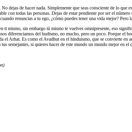
nada. No dejas de hacer nada. Simplemente que seas consciente de lo que e
ble con todas las personas. Dejas de estar pendiente por ser el númer
, cuando renuncias a tu ego, ¿cómo puedes tener una vida mejor? Pero la
en ti mismo, sin embargo tú mismo te vuelves omnipresente, eso signif
 nos diferenciamos del budismo, no mucho, pero un poco. Porque el bodh
ada el Arhat. Es como el Avadhut en el hinduismo, que se convierte en a
 a tus semejantes, si quieres hacer de este mundo un mundo mejor en el q
on)