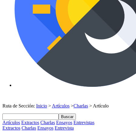
Ruta de Sección:
Inicio
>
Artículos
>
Charlas
> Artículo
Buscar
Artículos
Extractos
Charlas
Ensayos
Entrevistas
Extractos
Charlas
Ensayos
Entrevista