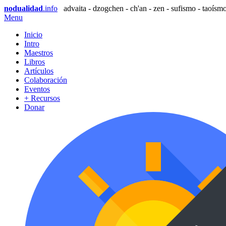
nodualidad
.info
advaita - dzogchen - ch'an - zen - sufismo - taoísmo
Menu
Inicio
Intro
Maestros
Libros
Artículos
Colaboración
Eventos
+ Recursos
Donar