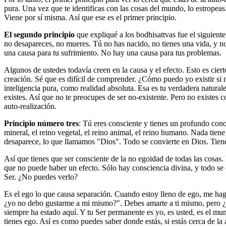
pura. Una vez que te identificas con las cosas del mundo, lo estropeas
Viene por sí misma. Así que ese es el primer principio.
El segundo principio
que expliqué a los bodhisattvas fue el siguient
no desapareces, no mueres. Tú no has nacido, no tienes una vida, y no
una causa para tu sufrimiento. No hay una causa para tus problemas.
Algunos de ustedes todavía creen en la causa y el efecto. Esto es ci
creación. Sé que es difícil de comprender. ¿Cómo puedo yo existir si 
inteligencia pura, como realidad absoluta. Esa es tu verdadera natura
existes. Así que no te preocupes de ser no-existente. Pero no existes 
auto-realización.
Principio número tres
: Tú eres consciente y tienes un profundo cono
mineral, el reino vegetal, el reino animal, el reino humano. Nada tien
desaparece, lo que llamamos "Dios". Todo se convierte en Dios. Tiene
Así que tienes que ser consciente de la no egoidad de todas las cosas
que no puede haber un efecto. Sólo hay consciencia divina, y todo se 
Ser. ¿No puedes verlo?
Es el ego lo que causa separación. Cuando estoy lleno de ego, me hag
¿yo no debo gustarme a mi mismo?". Debes amarte a ti mismo, pero ¿
siempre ha estado aquí. Y tu Ser permanente es yo, es usted, es el mu
tienes ego. Así es como puedes saber donde estás, si estás cerca de la 