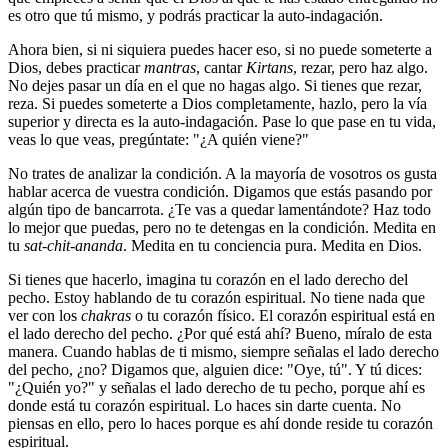
es otro que tú mismo, y podrás practicar la auto-indagación.
Ahora bien, si ni siquiera puedes hacer eso, si no puede someterte a
Dios, debes practicar
mantras
, cantar
Kirtans
, rezar, pero haz algo.
No dejes pasar un día en el que no hagas algo. Si tienes que rezar,
reza. Si puedes someterte a Dios completamente, hazlo, pero la vía
superior y directa es la auto-indagación. Pase lo que pase en tu vida,
veas lo que veas, pregúntate: "¿A quién viene?"
No trates de analizar la condición. A la mayoría de vosotros os gusta
hablar acerca de vuestra condición. Digamos que estás pasando por
algún tipo de bancarrota. ¿Te vas a quedar lamentándote? Haz todo
lo mejor que puedas, pero no te detengas en la condición. Medita en
tu
sat-chit-ananda
. Medita en tu conciencia pura. Medita en Dios.
Si tienes que hacerlo, imagina tu corazón en el lado derecho del
pecho. Estoy hablando de tu corazón espiritual. No tiene nada que
ver con los
chakras
o tu corazón físico. El corazón espiritual está en
el lado derecho del pecho. ¿Por qué está ahí? Bueno, míralo de esta
manera. Cuando hablas de ti mismo, siempre señalas el lado derecho
del pecho, ¿no? Digamos que, alguien dice: "Oye, tú". Y tú dices:
"¿Quién yo?" y señalas el lado derecho de tu pecho, porque ahí es
donde está tu corazón espiritual. Lo haces sin darte cuenta. No
piensas en ello, pero lo haces porque es ahí donde reside tu corazón
espiritual.