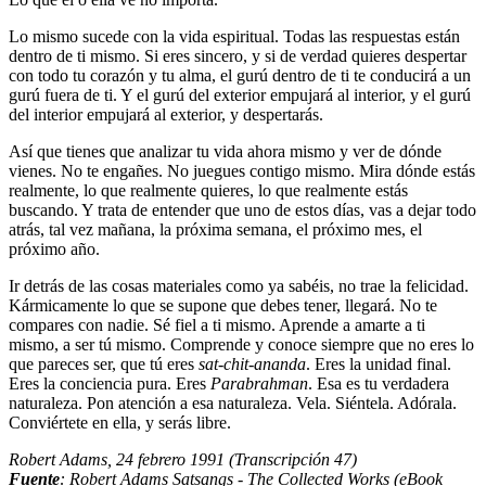
Lo mismo sucede con la vida espiritual. Todas las respuestas están
dentro de ti mismo. Si eres sincero, y si de verdad quieres despertar
con todo tu corazón y tu alma, el gurú dentro de ti te conducirá a un
gurú fuera de ti. Y el gurú del exterior empujará al interior, y el gurú
del interior empujará al exterior, y despertarás.
Así que tienes que analizar tu vida ahora mismo y ver de dónde
vienes. No te engañes. No juegues contigo mismo. Mira dónde estás
realmente, lo que realmente quieres, lo que realmente estás
buscando. Y trata de entender que uno de estos días, vas a dejar todo
atrás, tal vez mañana, la próxima semana, el próximo mes, el
próximo año.
Ir detrás de las cosas materiales como ya sabéis, no trae la felicidad.
Kármicamente lo que se supone que debes tener, llegará. No te
compares con nadie. Sé fiel a ti mismo. Aprende a amarte a ti
mismo, a ser tú mismo. Comprende y conoce siempre que no eres lo
que pareces ser, que tú eres
sat-chit-ananda
. Eres la unidad final.
Eres la conciencia pura. Eres
Parabrahman
. Esa es tu verdadera
naturaleza. Pon atención a esa naturaleza. Vela. Siéntela. Adórala.
Conviértete en ella, y serás libre.
Robert Adams, 24 febrero 1991 (Transcripción 47)
Fuente
: Robert Adams Satsangs - The Collected Works (eBook