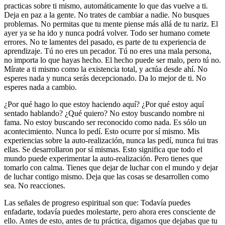
practicas sobre ti mismo, automáticamente lo que das vuelve a ti.
Deja en paz a la gente. No trates de cambiar a nadie. No busques
problemas. No permitas que tu mente piense más allá de tu nariz. El
ayer ya se ha ido y nunca podrá volver. Todo ser humano comete
errores. No te lamentes del pasado, es parte de tu experiencia de
aprendizaje. Tú no eres un pecador. Tú no eres una mala persona,
no importa lo que hayas hecho. El hecho puede ser malo, pero tú no.
Mírate a ti mismo como la existencia total, y actúa desde ahí. No
esperes nada y nunca serás decepcionado. Da lo mejor de ti. No
esperes nada a cambio.
¿Por qué hago lo que estoy haciendo aquí? ¿Por qué estoy aquí
sentado hablando? ¿Qué quiero? No estoy buscando nombre ni
fama. No estoy buscando ser reconocido como nada. Es sólo un
acontecimiento. Nunca lo pedí. Esto ocurre por sí mismo. Mis
experiencias sobre la auto-realización, nunca las pedí, nunca fui tras
ellas. Se desarrollaron por sí mismas. Esto significa que todo el
mundo puede experimentar la auto-realización. Pero tienes que
tomarlo con calma. Tienes que dejar de luchar con el mundo y dejar
de luchar contigo mismo. Deja que las cosas se desarrollen como
sea. No reacciones.
Las señales de progreso espiritual son que: Todavía puedes
enfadarte, todavía puedes molestarte, pero ahora eres consciente de
ello. Antes de esto, antes de tu práctica, digamos que dejabas que tu