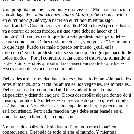
Una pregunta que me hacen una y otra vez es: "Mientras practico la
auto-indagación,
atma vichara
,
Jnana Marga
, ¿cómo voy a actuar
en el mundo? ¿Qué voy a hacer en el mundo mientras sigo
practicando? ¿Cuál debería ser mi actitud? Si todo está predestinado,
va a ocurrir de todos modos, así que ¿qué debería hacer en el
mundo?" Bueno, es cierto que todo está predestinado, pero debes
actuar como si no. Debes olvidarte de eso, y no pensar "No importa
lo que haga. Puedo ser malo o puedo ser bueno, ¿cuál es la
diferencia? Si está predestinado, se supone que tengo que hacerlo de
todos modos". Por el contrario, actúa como si estuvieras tomando tú
la decisión y tendrás que sufrir las consecuencias de lo que haces.
Así es como debes actuar en el mundo.
Debes desarrollar bondad hacia todos y hacia todo, no sólo hacia los
seres humanos, sino hacia los animales, los vegetales, los minerales.
Debes tratar a todo con bondad. Debes adquirir una buena
disposición y dejar de enojarte. Debes desarrollar alegría dentro de ti
mismo, humildad. No debes estar preocupado por lo que el mundo
está haciendo. No debes estar preocupado por lo que parece que te
está ocurriendo. Pero cada reacción tuya debe estar basada en el
amor, la paz, la bondad, la compasión.
No trates de analizarlo. Sólo hazlo. El mundo reaccionará en
consecuencia. Después de todo tú eres el mundo. Y mientras