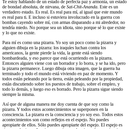
Te estoy hablando de un estado de perfecta paz y armonía, un estado
de bondad absoluta, de nirvana, de
Sat-Chit-Ananda
. Este es un
verdadero estado. Es real. Es real para mí, al igual que este mundo
es real para ti. E incluso si estuviera involucrado en la guerra con
bombas cayendo sobre mí, con armas disparando a mi alrededor, no
tendría miedo. No porque sea un idiota, sino porque sé lo que existe
y lo que no existe.
Para mí es como una pizarra. Yo soy un poco como la pizarra y
alguien dibuja en la pizarra: los iraquíes luchan contra los
americanos, la gente pierde la vida, la gente está siendo
bombardeada, y eso parece que está ocurriendo en la pizarra.
Entonces alguien viene con un borrador y lo borra, y se ha ido, pero
la pizarra permanece. Luego dibuja otra imagen, que la guerra ha
terminado y todo el mundo está viviendo en paz de momento. Y
todos están peleando por la tierra, están peleando por la propiedad,
están discutiendo sobre los puestos de trabajo, sobre el empleo, y
todo lo demás, y luego eso es borrado. Pero la pizarra sigue siendo
siempre la misma.
Así que de alguna manera me doy cuenta de que soy como la
pizarra. Y todos estos acontecimientos se superponen en la
consciencia. La pizarra es la consciencia y yo soy eso. Todos estos
acontecimientos son como reflejos en el espejo. No puedes
apropiarte de ellos. Sólo puedes apropiarte del espejo. El espejo es