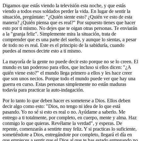
Digamos que estás viendo la televisión esta noche, y que estás
viendo a todos esos soldados perder la vida. En lugar de sentir la
situación, pregúntate: "¿Quién siente esto? ¿Quién ve esto de esta
manera? ¿Quién piensa que es real?" Por supuesto tienes que hacer
esto por ti mismo. No dejes que te oigan otras personas. Te enviarán
a la "granja feliz". Simplemente mira la situación, trata de
comprender que es una parte del sueño, y aunque lo sientas, a pesar
de todo no es real. Este es el principio de la sabiduría, cuando
puedes al menos decirte esto a ti mismo.
La mayoría de la gente no puede decir esto porque no se lo creen. El
mundo es tan poderoso para ellos, que incluso si ellos dicen: "¿A
quién viene esto?" el mundo llega primero a ellos y les hace creer
que son unos necios. Porque todo el mundo puede ver que hay una
guerra en curso. Estas personas simplemente no están maduras
todavía para practicar la auto-indagación.
Por lo tanto lo que deben hacer es someterse a Dios. Ellos deben
decir algo como esto: "Dios, no tengo ni idea de lo que está
pasando. Yo no sé si esto es real o no. Ayúdame a saberlo. Me
entrego a ti totalmente, por completo, en cuerpo, mente y alma. Haz
conmigo lo que quieras. Revélame la verdad", y esperas. De
repente, comenzarás a sentirte muy feliz. Y si practicas lo suficiente,
sometiéndote a Dios, entregándote por completo, llegará el día en
que empieces a sentir que el Dios al que te has estado entregando no