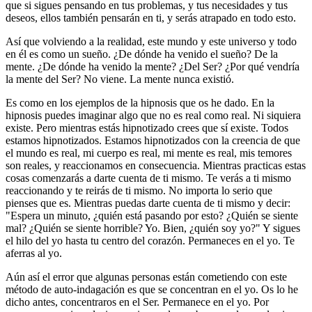
que si sigues pensando en tus problemas, y tus necesidades y tus
deseos, ellos también pensarán en ti, y serás atrapado en todo esto.
Así que volviendo a la realidad, este mundo y este universo y todo
en él es como un sueño. ¿De dónde ha venido el sueño? De la
mente. ¿De dónde ha venido la mente? ¿Del Ser? ¿Por qué vendría
la mente del Ser? No viene. La mente nunca existió.
Es como en los ejemplos de la hipnosis que os he dado. En la
hipnosis puedes imaginar algo que no es real como real. Ni siquiera
existe. Pero mientras estás hipnotizado crees que sí existe. Todos
estamos hipnotizados. Estamos hipnotizados con la creencia de que
el mundo es real, mi cuerpo es real, mi mente es real, mis temores
son reales, y reaccionamos en consecuencia. Mientras practicas estas
cosas comenzarás a darte cuenta de ti mismo. Te verás a ti mismo
reaccionando y te reirás de ti mismo. No importa lo serio que
pienses que es. Mientras puedas darte cuenta de ti mismo y decir:
"Espera un minuto, ¿quién está pasando por esto? ¿Quién se siente
mal? ¿Quién se siente horrible? Yo. Bien, ¿quién soy yo?" Y sigues
el hilo del yo hasta tu centro del corazón. Permaneces en el yo. Te
aferras al yo.
Aún así el error que algunas personas están cometiendo con este
método de auto-indagación es que se concentran en el yo. Os lo he
dicho antes, concentraros en el Ser. Permanece en el yo. Por