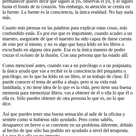
permanecer quiero decir que sigues al yo, observas el yo, y lo sigues
hasta el fondo de tu corazón. Sin embargo, tu atención se centra en
la fuente. La fuente es la consciencia, la única realidad. No hay nada
más.
Cuanto más piensas en las palabras para explicar estas cosas, más
confundido estás. Es por eso que es importante, cuando acudes a un
maestro, asegurarte de que el maestro ha sido capaz de darse cuenta
de esto por sí mismo, y no es algo que haya leído en los libros o
escuchado en alguna otra parte. Esa es la única manera de poder
cruzar el océano de la ilusión. Con una persona que ha estado allí.
Como mencioné antes, cuando vas a un psicólogo o a un psiquiatra,
la única ayuda que vas a recibir es la consciencia del psiquiatra o
psicólogo, no lo que ha leído en un libro, ni su trabajo de clase. Él
puede conocer el tema de arriba a abajo, pero si su vida está
fastidiada, y no tiene idea de lo que es la vida, pero tiene una buena
memoria para memorizar libros, vas a obtener de él o ella lo que él o
ella es. Sólo puedes obtener de otra persona lo que es, no lo que
dice.
Así que puedes tener una buena sensación al salir de la oficina y
sentirte como si hubieras sido ayudado. Pero como sabéis,
desaparece en breve o se convierte en un problema diferente, debido
al hecho de que sólo has podido ser ayudado a nivel del terapeuta.
Lo que él o ella ve no importa.