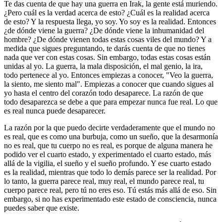
Te das cuenta de que hay una guerra en Irak, la gente está muriendo.
¿Pero cuál es la verdad acerca de esto? ¿Cuál es la realidad acerca
de esto? Y la respuesta llega, yo soy. Yo soy es la realidad. Entonces
¿de dónde viene la guerra? ¿De dónde viene la inhumanidad del
hombre? ¿De dónde vienen todas estas cosas viles del mundo? Y a
medida que sigues preguntando, te darás cuenta de que no tienes
nada que ver con estas cosas. Sin embargo, todas estas cosas están
unidas al yo. La guerra, la mala disposición, el mal genio, la ira,
todo pertenece al yo. Entonces empiezas a conocer, "Veo la guerra,
la siento, me siento mal". Empiezas a conocer que cuando sigues al
yo hasta el centro del corazón todo desaparece. La razón de que
todo desaparezca se debe a que para empezar nunca fue real. Lo que
es real nunca puede desaparecer.
La razón por la que puedo decirte verdaderamente que el mundo no
es real, que es como una burbuja, como un sueño, que la desarmonía
no es real, que tu cuerpo no es real, es porque de alguna manera he
podido ver el cuarto estado, y experimentado el cuarto estado, más
allá de la vigilia, el sueño y el sueño profundo. Y ese cuarto estado
es la realidad, mientras que todo lo demás parece ser la realidad. Por
lo tanto, la guerra parece real, muy real, el mundo parece real, tu
cuerpo parece real, pero tú no eres eso. Tú estás más allá de eso. Sin
embargo, si no has experimentado este estado de consciencia, nunca
puedes saber que existe.