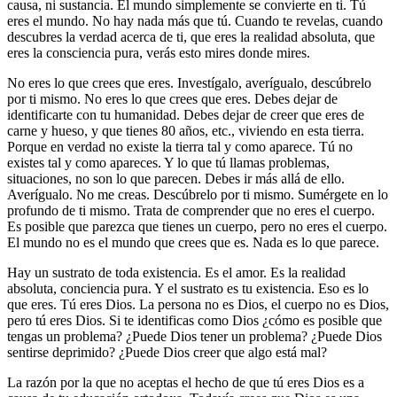
causa, ni sustancia. El mundo simplemente se convierte en ti. Tú
eres el mundo. No hay nada más que tú. Cuando te revelas, cuando
descubres la verdad acerca de ti, que eres la realidad absoluta, que
eres la consciencia pura, verás esto mires donde mires.
No eres lo que crees que eres. Investígalo, averígualo, descúbrelo
por ti mismo. No eres lo que crees que eres. Debes dejar de
identificarte con tu humanidad. Debes dejar de creer que eres de
carne y hueso, y que tienes 80 años, etc., viviendo en esta tierra.
Porque en verdad no existe la tierra tal y como aparece. Tú no
existes tal y como apareces. Y lo que tú llamas problemas,
situaciones, no son lo que parecen. Debes ir más allá de ello.
Averígualo. No me creas. Descúbrelo por ti mismo. Sumérgete en lo
profundo de ti mismo. Trata de comprender que no eres el cuerpo.
Es posible que parezca que tienes un cuerpo, pero no eres el cuerpo.
El mundo no es el mundo que crees que es. Nada es lo que parece.
Hay un sustrato de toda existencia. Es el amor. Es la realidad
absoluta, conciencia pura. Y el sustrato es tu existencia. Eso es lo
que eres. Tú eres Dios. La persona no es Dios, el cuerpo no es Dios,
pero tú eres Dios. Si te identificas como Dios ¿cómo es posible que
tengas un problema? ¿Puede Dios tener un problema? ¿Puede Dios
sentirse deprimido? ¿Puede Dios creer que algo está mal?
La razón por la que no aceptas el hecho de que tú eres Dios es a