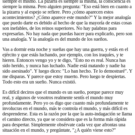
siempre el mismo. La pizarra es siempre la misma, la consciencia es
siempre la misma. Pero alguien pregunta: "Eso está bien en cuanto a
la pizarra y al espejo se refiere. Pero ¿cómo aparecen estos
acontecimientos? ¿Cómo aparece este mundo?" Y la mejor analogía
que puedo darte es debido al hecho de que la mayoría de estas cosas
son inefables, de los reinos superiores. No hay palabras para
expresarlas. No hay nada que puedas hacer para explicarlo, pero son
una analogía. Y la analogía es del mundo de los sueños.
Vas a dormir esta noche y sueñas que hay una guerra, y estás en el
ejército y que estás luchando, por ejemplo, con los iraquíes, y te
hieren. Entonces vengo yo y te digo, "Esto no es real. Nunca has
sido herido, y nunca has luchado. Nadie está matando y nadie ha
sido asesinado". Y luego dices: "Lo han hecho. Te lo demostraré". Y
me disparas. Y parece que estoy muerto. Pero luego te despiertas.
Todo esto era un sueño. Nunca existió.
Es difícil deciros que el mundo es un sueño, porque parece muy
real, y algunos de vosotros realmente sentís el mundo muy
profundamente. Pero yo os digo que cuanto más profundamente te
involucras en el mundo, más te controla el mundo, y más difícil es
desprenderse. Esta es la razón por la que la auto-indagación se llama
el camino directo, ya que se considera que es la forma más rápida
para despertar. Simplemente obsérvate cada vez que afrontas una
situación en el mundo, y pregúntate, "¿A quién viene esto?"