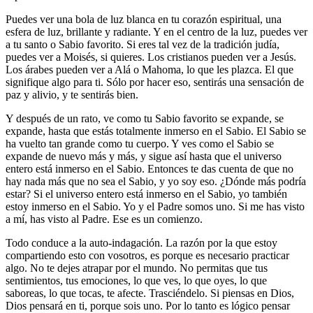
Puedes ver una bola de luz blanca en tu corazón espiritual, una
esfera de luz, brillante y radiante. Y en el centro de la luz, puedes ver
a tu santo o Sabio favorito. Si eres tal vez de la tradición judía,
puedes ver a Moisés, si quieres. Los cristianos pueden ver a Jesús.
Los árabes pueden ver a Alá o Mahoma, lo que les plazca. El que
signifique algo para ti. Sólo por hacer eso, sentirás una sensación de
paz y alivio, y te sentirás bien.
Y después de un rato, ve como tu Sabio favorito se expande, se
expande, hasta que estás totalmente inmerso en el Sabio. El Sabio se
ha vuelto tan grande como tu cuerpo. Y ves como el Sabio se
expande de nuevo más y más, y sigue así hasta que el universo
entero está inmerso en el Sabio. Entonces te das cuenta de que no
hay nada más que no sea el Sabio, y yo soy eso. ¿Dónde más podría
estar? Si el universo entero está inmerso en el Sabio, yo también
estoy inmerso en el Sabio. Yo y el Padre somos uno. Si me has visto
a mí, has visto al Padre. Ese es un comienzo.
Todo conduce a la auto-indagación. La razón por la que estoy
compartiendo esto con vosotros, es porque es necesario practicar
algo. No te dejes atrapar por el mundo. No permitas que tus
sentimientos, tus emociones, lo que ves, lo que oyes, lo que
saboreas, lo que tocas, te afecte. Trasciéndelo. Si piensas en Dios,
Dios pensará en ti, porque sois uno. Por lo tanto es lógico pensar