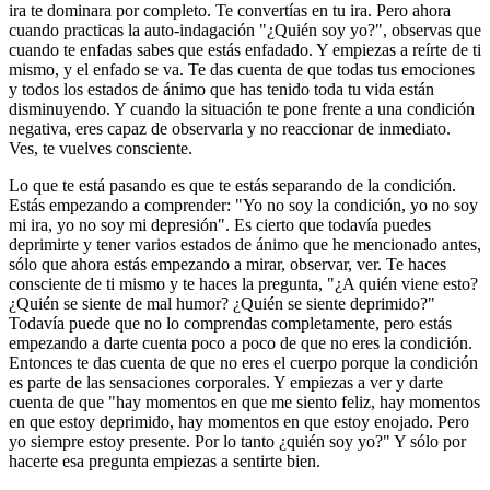
ira te dominara por completo. Te convertías en tu ira. Pero ahora
cuando practicas la auto-indagación "¿Quién soy yo?", observas que
cuando te enfadas sabes que estás enfadado. Y empiezas a reírte de ti
mismo, y el enfado se va. Te das cuenta de que todas tus emociones
y todos los estados de ánimo que has tenido toda tu vida están
disminuyendo. Y cuando la situación te pone frente a una condición
negativa, eres capaz de observarla y no reaccionar de inmediato.
Ves, te vuelves consciente.
Lo que te está pasando es que te estás separando de la condición.
Estás empezando a comprender: "Yo no soy la condición, yo no soy
mi ira, yo no soy mi depresión". Es cierto que todavía puedes
deprimirte y tener varios estados de ánimo que he mencionado antes,
sólo que ahora estás empezando a mirar, observar, ver. Te haces
consciente de ti mismo y te haces la pregunta, "¿A quién viene esto?
¿Quién se siente de mal humor? ¿Quién se siente deprimido?"
Todavía puede que no lo comprendas completamente, pero estás
empezando a darte cuenta poco a poco de que no eres la condición.
Entonces te das cuenta de que no eres el cuerpo porque la condición
es parte de las sensaciones corporales. Y empiezas a ver y darte
cuenta de que "hay momentos en que me siento feliz, hay momentos
en que estoy deprimido, hay momentos en que estoy enojado. Pero
yo siempre estoy presente. Por lo tanto ¿quién soy yo?" Y sólo por
hacerte esa pregunta empiezas a sentirte bien.