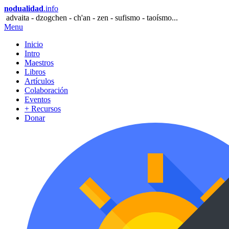
nodualidad
.info
advaita - dzogchen - ch'an - zen - sufismo - taoísmo...
Menu
Inicio
Intro
Maestros
Libros
Artículos
Colaboración
Eventos
+ Recursos
Donar