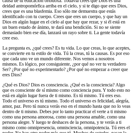
causa de tu educación ortodoxa. Todavía crees que Dios es una
deidad antropomórfica arriba en el cielo, y si te digo que eres Dios,
crees que es una blasfemia. Eso sólo me demuestra que estás
identificado con tu cuerpo. Crees que eres un cuerpo, y que hay un
Dios en algún lugar en el cielo al que hay que rezar, y si él está en
un buen estado de ánimo, te dará una bendición. Si no se siente
demasiado bien ese día, lanzará un rayo sobre ti. La gente todavía
cree eso.
La pregunta es, ¿qué crees? Es tu vida. Lo que creas, lo que aceptes,
se convierte en tu estilo de vida. Tú la creas, tú la causas. Es por eso
que cada uno ve un mundo diferente. Nos vemos a nosotros
mismos. Es lógico, por consiguiente, ¿por qué no ver tu verdadero
Ser? ¿Por qué no experimentarlo? ¿Por qué no empezar a creer que
eres Dios?
¿Qué es Dios? Dios es consciencia. ¿Qué es la consciencia? Algo
que es consciente de sí mismo como conciencia pura. Y todo esto no
está en algún lugar fuera de ti mismo. Es tú mismo. Tú eres eso.
Todo el universo es tú mismo. Todo el universo es felicidad, alegría,
amor, paz. Pero tú nunca verás eso en el mundo hasta que no lo veas
dentro de ti mismo. Debes por lo tanto practicar el verte a ti mismo
como una persona amorosa, como una persona amable, como una
persona alegre. Y luego te deshaces de la persona, y te verás a ti
mismo como omnipresencia, omnisciencia, omnipotencia. Tú eres el
poder. No hay otro poder más que tú. Muchos de ustedes, pasan la