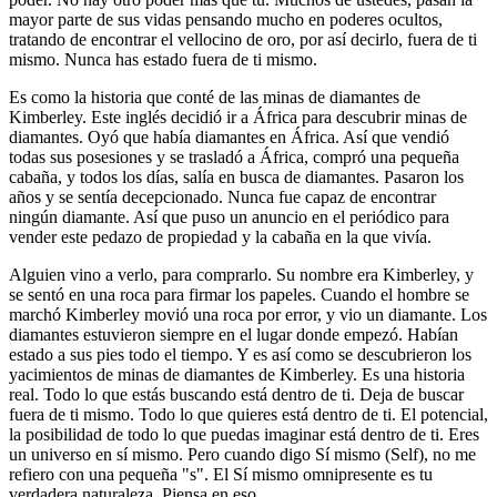
mayor parte de sus vidas pensando mucho en poderes ocultos,
tratando de encontrar el vellocino de oro, por así decirlo, fuera de ti
mismo. Nunca has estado fuera de ti mismo.
Es como la historia que conté de las minas de diamantes de
Kimberley. Este inglés decidió ir a África para descubrir minas de
diamantes. Oyó que había diamantes en África. Así que vendió
todas sus posesiones y se trasladó a África, compró una pequeña
cabaña, y todos los días, salía en busca de diamantes. Pasaron los
años y se sentía decepcionado. Nunca fue capaz de encontrar
ningún diamante. Así que puso un anuncio en el periódico para
vender este pedazo de propiedad y la cabaña en la que vivía.
Alguien vino a verlo, para comprarlo. Su nombre era Kimberley, y
se sentó en una roca para firmar los papeles. Cuando el hombre se
marchó Kimberley movió una roca por error, y vio un diamante. Los
diamantes estuvieron siempre en el lugar donde empezó. Habían
estado a sus pies todo el tiempo. Y es así como se descubrieron los
yacimientos de minas de diamantes de Kimberley. Es una historia
real. Todo lo que estás buscando está dentro de ti. Deja de buscar
fuera de ti mismo. Todo lo que quieres está dentro de ti. El potencial,
la posibilidad de todo lo que puedas imaginar está dentro de ti. Eres
un universo en sí mismo. Pero cuando digo Sí mismo (Self), no me
refiero con una pequeña "s". El Sí mismo omnipresente es tu
verdadera naturaleza. Piensa en eso.