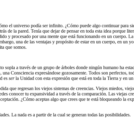
mo el universo podía ser infinito. ¿Cómo puede algo continuar para si
rás de la pared. Tenía que dejar de pensar en toda esta idea porque lit
ndido y procesado por una mente que está funcionando en un cuerpo. La 
 embargo, una de las ventajas y propósito de estar en un cuerpo, en un 
nita que somos.
iento sopla a través de un grupo de árboles donde ningún humano ha est
o, una Consciencia expresándose gozosamente. Todos son perfectos, tod
ad es
ser
la Unidad con esta expresión que está en toda la Tierra y en un 
ida que regresan los viejos sistemas de creencias. Viejos miedos, viejos
des conocer tu expansividad a través de la comparación. Las viejas cre
 aceptación. ¿Cómo aceptas algo que crees que te está bloqueando la e
des. La nada es a partir de la cual se generan todas las posibilidades.