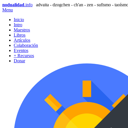
nodualidad
.info
advaita - dzogchen - ch'an - zen - sufismo - taoísmo
Menu
Inicio
Intro
Maestros
Libros
Artículos
Colaboración
Eventos
+ Recursos
Donar