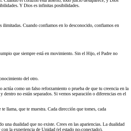
 Cuando el corazón está abierto, todo juicio desaparece, y Dios
ilidades. Y Dios es infinitas posibilidades.
ades ilimitadas. Cuando confiamos en lo desconocido, confiamos en
lumpio que siempre está en movimiento. Sin el Hijo, el Padre no
onocimiento del otro.
lo actúa como un falso reforzamiento o prueba de que tu creencia en la
y dentro no están separados. Si vemos separación o diferencias en el
e te llama, que te muestra. Cada dirección que tomes, cada
do una dualidad que no existe. Crees en las apariencias. La dualidad
e
con la experiencia de Unidad (el estado no-conectado).