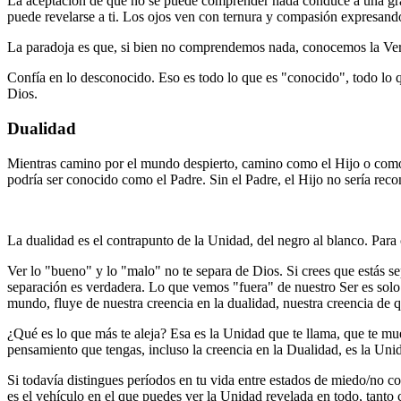
La aceptación de que no se puede comprender nada conduce a una gran
puede revelarse a ti. Los ojos ven con ternura y compasión expresando 
La paradoja es que, si bien no comprendemos nada, conocemos la V
Confía en lo desconocido. Eso es todo lo que es "conocido", todo lo q
Dios.
Dualidad
Mientras camino por el mundo despierto, camino como el Hijo o como e
podría ser conocido como el Padre. Sin el Padre, el Hijo no sería reco
La dualidad es el contrapunto de la Unidad, del negro al blanco. Para
Ver lo "bueno" y lo "malo" no te separa de Dios. Si crees que estás s
separación es verdadera. Lo que vemos "fuera" de nuestro Ser es solo
mundo, fluye de nuestra creencia en la dualidad, nuestra creencia de
¿Qué es lo que más te aleja? Esa es la Unidad que te llama, que te mu
pensamiento que tengas, incluso la creencia en la Dualidad, es la Uni
Si todavía distingues períodos en tu vida entre estados de miedo/no c
es el vehículo en el que puedes ver la Unidad revelada en todo, tant