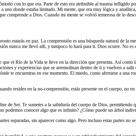
do con lo que era. Parte de esto era atribuible al trauma infligido por
ad a uno donde estaba limitado. Mi mente, que era muy lógica y analít
e que comprende a Dios. Cuando mi mente se volvió temerosa de lo desc
pronto estarás en paz. La comprensión es una búsqueda natural de la m
ón nunca me llevó allí, y tampoco lo hará para ti. Dios ocurre. No es q
ite que el Río de la Vida te lleve en la dirección que presenta. Así como
ones y experiencias que se arremolinan dentro de ti y vuelven a salir de
o dónde te encuentras en ese momento. El miedo, como aferrarse a una roc
uando resides en la no-comprensión, estás presente en el cuerpo, no en la
bre de Ser. Te sometes a la sabiduría del cuerpo de Dios, permitiendo q
mo podemos conocer algo que es infinito? ¿Cómo puede un árbol individ
es separadas, sin aparecer como algo. Pero incluso estas partes no s