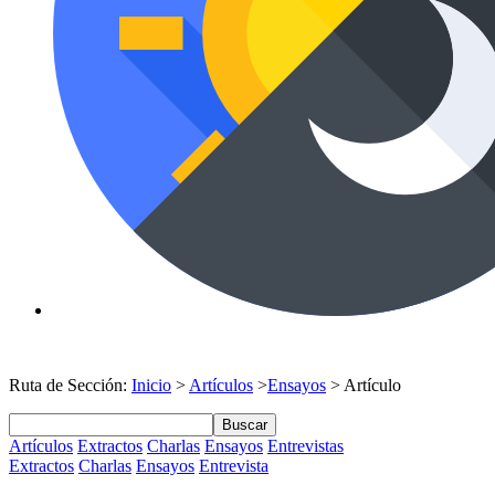
Ruta de Sección:
Inicio
>
Artículos
>
Ensayos
> Artículo
Buscar
Artículos
Extractos
Charlas
Ensayos
Entrevistas
Extractos
Charlas
Ensayos
Entrevista