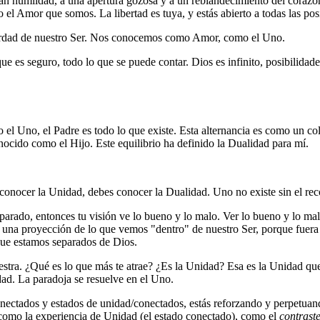
 humildad, a una apertura gozosa y a un reblandecimiento del corazón.
el Amor que somos. La libertad es tuya, y estás abierto a todas las posib
erdad de nuestro Ser. Nos conocemos como Amor, como el Uno.
ue es seguro, todo lo que se puede contar. Dios es infinito, posibilid
l Uno, el Padre es todo lo que existe. Esta alternancia es como un co
nocido como el Hijo. Este equilibrio ha definido la Dualidad para mí.
 conocer la Unidad, debes conocer la Dualidad. Uno no existe sin el rec
eparado, entonces tu visión ve lo bueno y lo malo. Ver lo bueno y lo ma
 una proyección de lo que vemos "dentro" de nuestro Ser, porque fuera 
 que estamos separados de Dios.
estra. ¿Qué es lo que más te atrae? ¿Es la Unidad? Esa es la Unidad qu
dad. La paradoja se resuelve en el Uno.
onectados y estados de unidad/conectados, estás reforzando y perpetuan
o como la experiencia de Unidad (el estado conectado), como el
contrast