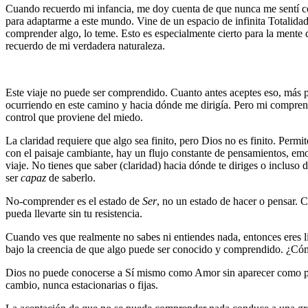
Cuando recuerdo mi infancia, me doy cuenta de que nunca me sentí cómo
para adaptarme a este mundo. Vine de un espacio de infinita Totalid
comprender algo, lo teme. Esto es especialmente cierto para la ment
recuerdo de mi verdadera naturaleza.
Este viaje no puede ser comprendido. Cuanto antes aceptes eso, más 
ocurriendo en este camino y hacia dónde me dirigía. Pero mi comprensi
control que proviene del miedo.
La claridad requiere que algo sea finito, pero Dios no es finito. Perm
con el paisaje cambiante, hay un flujo constante de pensamientos, emoci
viaje. No tienes que saber (claridad) hacia dónde te diriges o inclus
ser
capaz
de saberlo.
No-comprender es el estado de
Ser
, no un estado de hacer o pensar. C
pueda llevarte sin tu resistencia.
Cuando ves que realmente no sabes ni entiendes nada, entonces eres li
bajo la creencia de que algo puede ser conocido y comprendido. ¿Có
Dios no puede conocerse a Sí mismo como Amor sin aparecer como part
cambio, nunca estacionarias o fijas.