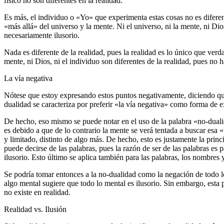
físico no son diferentes en la realidad.
Es más, el individuo o «Yo» que experimenta estas cosas no es diferent
«más allá» del universo y la mente. Ni el universo, ni la mente, ni Dio
necesariamente ilusorio.
Nada es diferente de la realidad, pues la realidad es lo único que verd
mente, ni Dios, ni el individuo son diferentes de la realidad, pues no h
La vía negativa
Nótese que estoy expresando estos puntos negativamente, diciendo que 
dualidad se caracteriza por preferir «la vía negativa» como forma de exp
De hecho, eso mismo se puede notar en el uso de la palabra «no-dual
es debido a que de lo contrario la mente se verá tentada a buscar esa
y limitado, distinto de algo más. De hecho, esto es justamente la princ
puede decirse de las palabras, pues la razón de ser de las palabras es 
ilusorio. Esto último se aplica también para las palabras, los nombres
Se podría tomar entonces a la no-dualidad como la negación de todo lo
algo mental sugiere que todo lo mental es ilusorio. Sin embargo, esta 
no existe en realidad.
Realidad vs. Ilusión