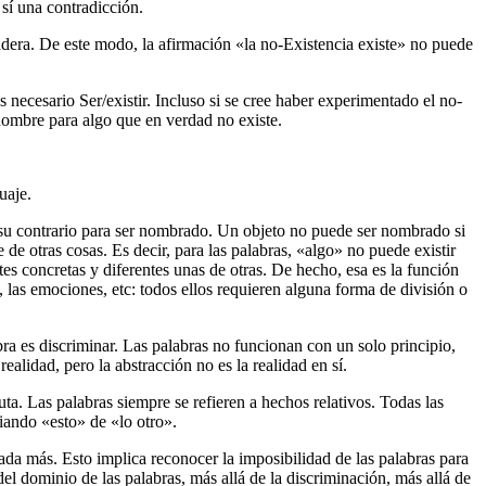
 sí una contradicción.
adera. De este modo, la afirmación «la no-Existencia existe» no puede
necesario Ser/existir. Incluso si se cree haber experimentado el no-
n nombre para algo que en verdad no existe.
uaje.
 su contrario para ser nombrado. Un objeto no puede ser nombrado si
de otras cosas. Es decir, para las palabras, «algo» no puede existir
s concretas y diferentes unas de otras. De hecho, esa es la función
, las emociones, etc: todos ellos requieren alguna forma de división o
a es discriminar. Las palabras no funcionan con un solo principio,
ealidad, pero la abstracción no es la realidad en sí.
ta. Las palabras siempre se refieren a hechos relativos. Todas las
iando «esto» de «lo otro».
nada más. Esto implica reconocer la imposibilidad de las palabras para
del dominio de las palabras, más allá de la discriminación, más allá de