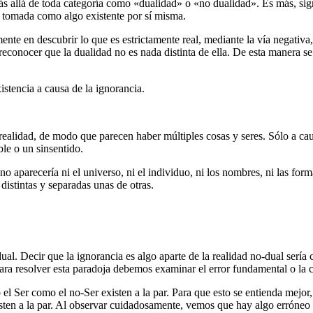
 más allá de toda categoría como «dualidad» o «no dualidad». Es más, signi
er tomada como algo existente por sí misma.
ente en descubrir lo que es estrictamente real, mediante la vía negativa, 
 reconocer que la dualidad no es nada distinta de ella. De esta manera se
istencia a causa de la ignorancia.
realidad, de modo que parecen haber múltiples cosas y seres. Sólo a caus
le o un sinsentido.
no aparecería ni el universo, ni el individuo, ni los nombres, ni las forma
distintas y separadas unas de otras.
al. Decir que la ignorancia es algo aparte de la realidad no-dual sería 
Para resolver esta paradoja debemos examinar el error fundamental o la 
el Ser como el no-Ser existen a la par. Para que esto se entienda mejor
xisten a la par. Al observar cuidadosamente, vemos que hay algo erróne