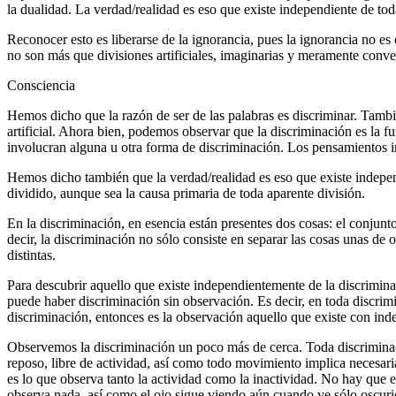
la dualidad. La verdad/realidad es eso que existe independiente de to
Reconocer esto es liberarse de la ignorancia, pues la ignorancia no es 
no son más que divisiones artificiales, imaginarias y meramente conve
Consciencia
Hemos dicho que la razón de ser de las palabras es discriminar. Tambi
artificial. Ahora bien, podemos observar que la discriminación es la
involucran alguna u otra forma de discriminación. Los pensamientos in
Hemos dicho también que la verdad/realidad es eso que existe indepen
dividido, aunque sea la causa primaria de toda aparente división.
En la discriminación, en esencia están presentes dos cosas: el conjunt
decir, la discriminación no sólo consiste en separar las cosas unas de
distintas.
Para descubrir aquello que existe independientemente de la discriminac
puede haber discriminación sin observación. Es decir, en toda discrim
discriminación, entonces es la observación aquello que existe con inde
Observemos la discriminación un poco más de cerca. Toda discriminaci
reposo, libre de actividad, así como todo movimiento implica necesari
es lo que observa tanto la actividad como la inactividad. No hay que e
observa nada, así como el ojo sigue viendo aún cuando ve sólo oscuri