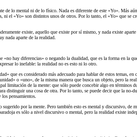
e de lo mental ni de lo físico. Nada es diferente de este «Yo». Más aún,
s, ni el «Yo» son distintos unos de otros. Por lo tanto, el «Yo» que se 
aderamente existe, aquello que existe por sí mismo, y nada existe aparte d
ay nada aparte de la realidad.
«no hay diferencias» o negando la dualidad, que es la forma en la que l
resar lo inefable: la realidad no es esto ni lo otro.
idad» que es considerado más adecuado para hablar de estos temas, en 
 «unidad» o «uno», de la misma manera que busca un objeto, pero la real
ipal limitación de la mente: que sólo puede concebir algo en términos dua
para distinguir una cosa de otra. Por lo tanto, se puede decir que la no-
 y los pensamientos.
 sugerido por la mente. Pero también esto es mental y discursivo, de mo
paradoja es sólo a nivel discursivo o mental, pero la realidad existe i