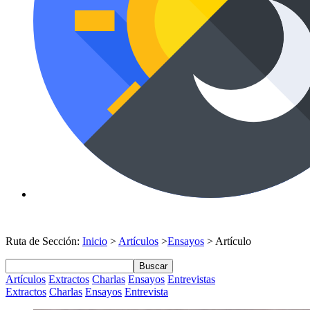
Ruta de Sección:
Inicio
>
Artículos
>
Ensayos
> Artículo
Buscar
Artículos
Extractos
Charlas
Ensayos
Entrevistas
Extractos
Charlas
Ensayos
Entrevista