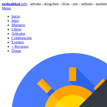
nodualidad
.info
advaita - dzogchen - ch'an - zen - sufismo - taoísmo
Menu
Inicio
Intro
Maestros
Libros
Artículos
Colaboración
Eventos
+ Recursos
Donar