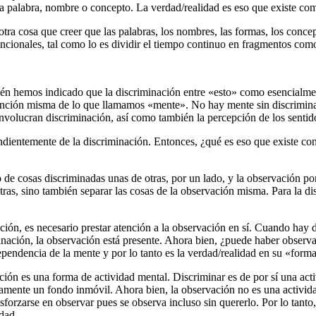
da palabra, nombre o concepto. La verdad/realidad es eso que existe com
otra cosa que creer que las palabras, los nombres, las formas, los concep
ncionales, tal como lo es dividir el tiempo continuo en fragmentos como
én hemos indicado que la discriminación entre «esto» como esencialment
 función misma de lo que llamamos «mente». No hay mente sin discrimin
volucran discriminación, así como también la percepción de los sentidos
dientemente de la discriminación. Entonces, ¿qué es eso que existe con
o de cosas discriminadas unas de otras, por un lado, y la observación po
 otras, sino también separar las cosas de la observación misma. Para la 
ión, es necesario prestar atención a la observación en sí. Cuando hay d
inación, la observación está presente. Ahora bien, ¿puede haber observ
pendencia de la mente y por lo tanto es la verdad/realidad en su «forma
ón es una forma de actividad mental. Discriminar es de por sí una acti
amente un fondo inmóvil. Ahora bien, la observación no es una actividad
sforzarse en observar pues se observa incluso sin quererlo. Por lo tant
dad.