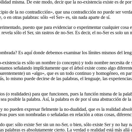
ibilidad misma. De este modo, decir que la no-existencia existe es de por
ncipio de la no contradicción», que una contradicción no puede ser verd
, o en otras palabras: sólo «el Ser» es, sin nada aparte de sí.
rimentado, puesto que para evidenciar o experimentar cualquier cosa es 
revela sólo el Ser, sin rastros de no-Ser. Es decir, el no-Ser es solo u
nombrada? Es aquí donde debemos examinar los límites mismos del leng
o-existencia es sólo un nombre (o concepto) y todo nombre necesita de
tamos señalando implícitamente que el árbol existe como algo diferente 
aparentemente) un «algo», que es un todo continuo y homogéneo, en parte
s, lo mismo puede decirse de las palabras, el lenguaje, las experiencias
s (o realidades) para que funcionen, pues la función misma de la palabr
ea posible la palabra. Así, la palabra es de por sí una abstracción de la r
y no pueden expresar fielmente la no-dualidad, que es la realidad absolu
vas pues son nombradas o señaladas en relación a otras cosas, diferenc
o que: sólo existe Ser sin un no-Ser, o bien, sólo existe Ser y no hay 
as palabras es absolutamente cierto. La verdad o realidad está más allá 