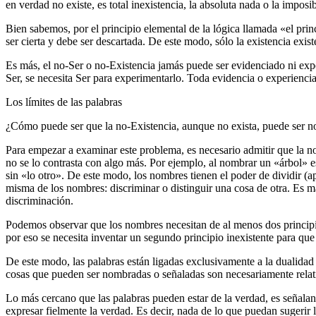
en verdad no existe, es total inexistencia, la absoluta nada o la impos
Bien sabemos, por el principio elemental de la lógica llamada «el pri
ser cierta y debe ser descartada. De este modo, sólo la existencia existe
Es más, el no-Ser o no-Existencia jamás puede ser evidenciado ni expe
Ser, se necesita Ser para experimentarlo. Toda evidencia o experiencia 
Los límites de las palabras
¿Cómo puede ser que la no-Existencia, aunque no exista, puede ser 
Para empezar a examinar este problema, es necesario admitir que la n
no se lo contrasta con algo más. Por ejemplo, al nombrar un «árbol» es
sin «lo otro». De este modo, los nombres tienen el poder de dividir (
misma de los nombres: discriminar o distinguir una cosa de otra. Es má
discriminación.
Podemos observar que los nombres necesitan de al menos dos principio
por eso se necesita inventar un segundo principio inexistente para que s
De este modo, las palabras están ligadas exclusivamente a la dualidad 
cosas que pueden ser nombradas o señaladas son necesariamente relati
Lo más cercano que las palabras pueden estar de la verdad, es señaland
expresar fielmente la verdad. Es decir, nada de lo que puedan sugerir l