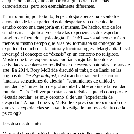
ataques de pánico, que comparten algunas de las mismas
características, pero son esencialmente diferentes.
En mi opinión, por lo tanto, la psicología apenas ha tocado los
elementos de las experiencias de despertar y ha descuidado su
estudio como una categoría en sí mismas. De hecho, uno de los
estudios más significativos sobre las experiencias de despertar
provino de fuera de la psicología. En 1961 ―casualmente, más o
menos al mismo tiempo que Maslow formulaba su concepto de
experiencia cumbre― la autora y locutora inglesa Marghanita Laski
investigó el concepto de “éxtasis” en un contexto no religioso.
Mostró que tales experiencias podrían surgir fácilmente de
actividades seculares como disfrutar de escenas naturales u obras de
arte. En 2014, Rory McBride discutió el trabajo de Laski en las
páginas de
The Psychologist
, destacando características como
“intensas sensaciones de alegría”, “sentimientos de unidad y
unicidad” y “un sentido de profundidad y liberación de la realidad
mundana”. Es fácil ver por estas características que el concepto de
“éxtasis secular” es muy cercano al de una “experiencia de
despertar”. Al igual que yo, McBride expresó su preocupación de
que estas experiencias se hayan investigado tan poco dentro de la
psicología.
Los desencadenantes
Mi propia investigación ha incluido dos estudios generales de