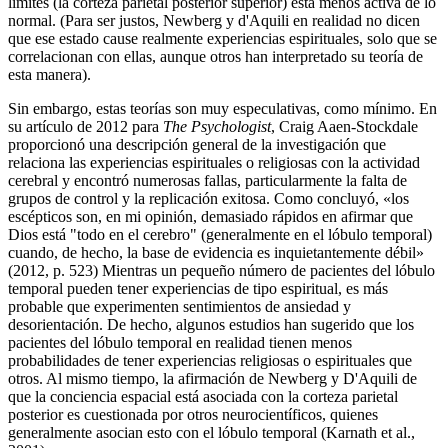
límites (la corteza parietal posterior superior) está menos activa de lo
normal. (Para ser justos, Newberg y d'Aquili en realidad no dicen
que ese estado cause realmente experiencias espirituales, solo que se
correlacionan con ellas, aunque otros han interpretado su teoría de
esta manera).
Sin embargo, estas teorías son muy especulativas, como mínimo. En
su artículo de 2012 para
The Psychologist
, Craig Aaen-Stockdale
proporcionó una descripción general de la investigación que
relaciona las experiencias espirituales o religiosas con la actividad
cerebral y encontró numerosas fallas, particularmente la falta de
grupos de control y la replicación exitosa. Como concluyó, «los
escépticos son, en mi opinión, demasiado rápidos en afirmar que
Dios está "todo en el cerebro" (generalmente en el lóbulo temporal)
cuando, de hecho, la base de evidencia es inquietantemente débil»
(2012, p. 523) Mientras un pequeño número de pacientes del lóbulo
temporal pueden tener experiencias de tipo espiritual, es más
probable que experimenten sentimientos de ansiedad y
desorientación. De hecho, algunos estudios han sugerido que los
pacientes del lóbulo temporal en realidad tienen menos
probabilidades de tener experiencias religiosas o espirituales que
otros. Al mismo tiempo, la afirmación de Newberg y D'Aquili de
que la conciencia espacial está asociada con la corteza parietal
posterior es cuestionada por otros neurocientíficos, quienes
generalmente asocian esto con el lóbulo temporal (Karnath et al.,