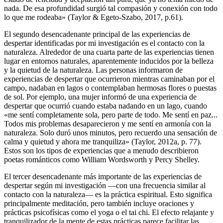
nada. De esa profundidad surgió tal compasión y conexión con todo
lo que me rodeaba» (Taylor & Egeto-Szabo, 2017, p.61).
El segundo desencadenante principal de las experiencias de
despertar identificadas por mi investigación es el contacto con la
naturaleza. Alrededor de una cuarta parte de las experiencias tienen
lugar en entornos naturales, aparentemente inducidos por la belleza
y la quietud de la naturaleza. Las personas informaron de
experiencias de despertar que ocurrieron mientras caminaban por el
campo, nadaban en lagos o contemplaban hermosas flores o puestas
de sol. Por ejemplo, una mujer informó de una experiencia de
despertar que ocurrió cuando estaba nadando en un lago, cuando
«me sentí completamente sola, pero parte de todo. Me sentí en paz...
Todos mis problemas desaparecieron y me sentí en armonía con la
naturaleza. Solo duró unos minutos, pero recuerdo una sensación de
calma y quietud y ahora me tranquiliza» (Taylor, 2012a, p. 77).
Estos son los tipos de experiencias que a menudo describieron
poetas románticos como William Wordsworth y Percy Shelley.
El tercer desencadenante más importante de las experiencias de
despertar según mi investigación ―con una frecuencia similar al
contacto con la naturaleza― es la práctica espiritual. Esto significa
principalmente meditación, pero también incluye oraciones y
prácticas psicofísicas como el yoga o el tai chi. El efecto relajante y
tranquilizador de la mente de estas prácticas parece facilitar las