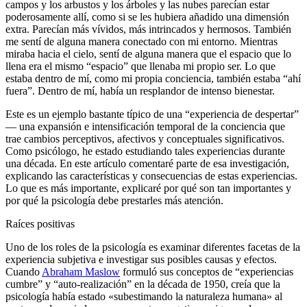
campos y los arbustos y los árboles y las nubes parecían estar
poderosamente allí, como si se les hubiera añadido una dimensión
extra. Parecían más vívidos, más intrincados y hermosos. También
me sentí de alguna manera conectado con mi entorno. Mientras
miraba hacia el cielo, sentí de alguna manera que el espacio que lo
llena era el mismo “espacio” que llenaba mi propio ser. Lo que
estaba dentro de mí, como mi propia conciencia, también estaba “ahí
fuera”. Dentro de mí, había un resplandor de intenso bienestar.
Este es un ejemplo bastante típico de una “experiencia de despertar”
― una expansión e intensificación temporal de la conciencia que
trae cambios perceptivos, afectivos y conceptuales significativos.
Como psicólogo, he estado estudiando tales experiencias durante
una década. En este artículo comentaré parte de esa investigación,
explicando las características y consecuencias de estas experiencias.
Lo que es más importante, explicaré por qué son tan importantes y
por qué la psicología debe prestarles más atención.
Raíces positivas
Uno de los roles de la psicología es examinar diferentes facetas de la
experiencia subjetiva e investigar sus posibles causas y efectos.
Cuando
Abraham Maslow
formuló sus conceptos de “experiencias
cumbre” y “auto-realización” en la década de 1950, creía que la
psicología había estado «subestimando la naturaleza humana» al