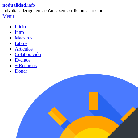
nodualidad
.info
advaita - dzogchen - ch'an - zen - sufismo - taoísmo...
Menu
Inicio
Intro
Maestros
Libros
Artículos
Colaboración
Eventos
+ Recursos
Donar