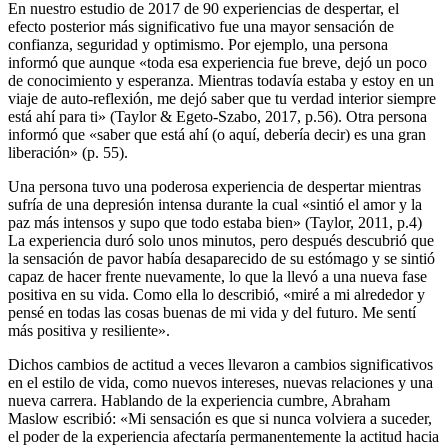
En nuestro estudio de 2017 de 90 experiencias de despertar, el
efecto posterior más significativo fue una mayor sensación de
confianza, seguridad y optimismo. Por ejemplo, una persona
informó que aunque «toda esa experiencia fue breve, dejó un poco
de conocimiento y esperanza. Mientras todavía estaba y estoy en un
viaje de auto-reflexión, me dejó saber que tu verdad interior siempre
está ahí para ti» (Taylor & Egeto-Szabo, 2017, p.56). Otra persona
informó que «saber que está ahí (o aquí, debería decir) es una gran
liberación» (p. 55).
Una persona tuvo una poderosa experiencia de despertar mientras
sufría de una depresión intensa durante la cual «sintió el amor y la
paz más intensos y supo que todo estaba bien» (Taylor, 2011, p.4)
La experiencia duró solo unos minutos, pero después descubrió que
la sensación de pavor había desaparecido de su estómago y se sintió
capaz de hacer frente nuevamente, lo que la llevó a una nueva fase
positiva en su vida. Como ella lo describió, «miré a mi alrededor y
pensé en todas las cosas buenas de mi vida y del futuro. Me sentí
más positiva y resiliente».
Dichos cambios de actitud a veces llevaron a cambios significativos
en el estilo de vida, como nuevos intereses, nuevas relaciones y una
nueva carrera. Hablando de la experiencia cumbre, Abraham
Maslow escribió: «Mi sensación es que si nunca volviera a suceder,
el poder de la experiencia afectaría permanentemente la actitud hacia