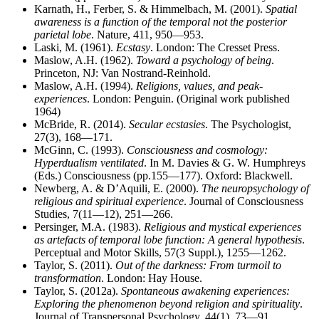
Karnath, H., Ferber, S. & Himmelbach, M. (2001).
Spatial
awareness is a function of the temporal not the posterior
parietal lobe
. Nature, 411, 950—953.
Laski, M. (1961).
Ecstasy
. London: The Cresset Press.
Maslow, A.H. (1962).
Toward a psychology of being
.
Princeton, NJ: Van Nostrand-Reinhold.
Maslow, A.H. (1994).
Religions, values, and peak-
experiences
. London: Penguin. (Original work published
1964)
McBride, R. (2014).
Secular ecstasies
. The Psychologist,
27(3), 168—171.
McGinn, C. (1993).
Consciousness and cosmology:
Hyperdualism ventilated
. In M. Davies & G. W. Humphreys
(Eds.) Consciousness (pp.155—177). Oxford: Blackwell.
Newberg, A. & D’Aquili, E. (2000).
The neuropsychology of
religious and spiritual experience
. Journal of Consciousness
Studies, 7(11—12), 251—266.
Persinger, M.A. (1983).
Religious and mystical experiences
as artefacts of temporal lobe function: A general hypothesis
.
Perceptual and Motor Skills, 57(3 Suppl.), 1255—1262.
Taylor, S. (2011).
Out of the darkness: From turmoil to
transformation
. London: Hay House.
Taylor, S. (2012a).
Spontaneous awakening experiences:
Exploring the phenomenon beyond religion and spirituality
.
Journal of Transpersonal Psychology, 44(1), 73—91.