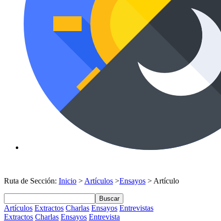
Ruta de Sección:
Inicio
>
Artículos
>
Ensayos
> Artículo
Buscar
Artículos
Extractos
Charlas
Ensayos
Entrevistas
Extractos
Charlas
Ensayos
Entrevista