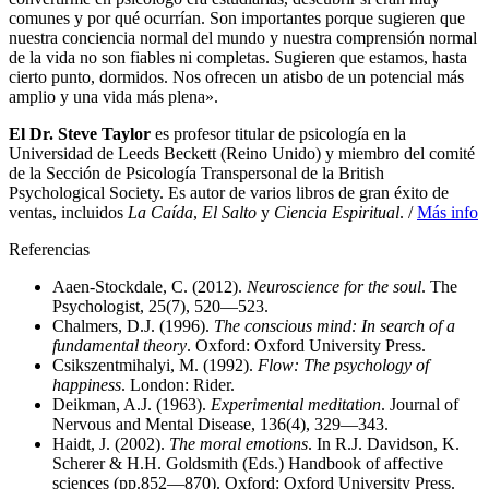
comunes y por qué ocurrían. Son importantes porque sugieren que
nuestra conciencia normal del mundo y nuestra comprensión normal
de la vida no son fiables ni completas. Sugieren que estamos, hasta
cierto punto, dormidos. Nos ofrecen un atisbo de un potencial más
amplio y una vida más plena».
El Dr. Steve Taylor
es profesor titular de psicología en la
Universidad de Leeds Beckett (Reino Unido) y miembro del comité
de la Sección de Psicología Transpersonal de la British
Psychological Society. Es autor de varios libros de gran éxito de
ventas, incluidos
La Caída
,
El Salto
y
Ciencia Espiritual
. /
Más info
Referencias
Aaen-Stockdale, C. (2012).
Neuroscience for the soul
. The
Psychologist, 25(7), 520—523.
Chalmers, D.J. (1996).
The conscious mind: In search of a
fundamental theory
. Oxford: Oxford University Press.
Csikszentmihalyi, M. (1992).
Flow: The psychology of
happiness
. London: Rider.
Deikman, A.J. (1963).
Experimental meditation
. Journal of
Nervous and Mental Disease, 136(4), 329—343.
Haidt, J. (2002).
The moral emotions
. In R.J. Davidson, K.
Scherer & H.H. Goldsmith (Eds.) Handbook of affective
sciences (pp.852—870). Oxford: Oxford University Press.