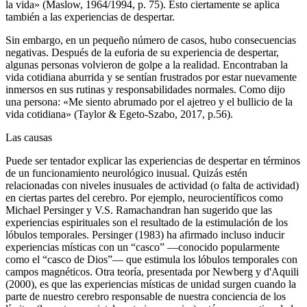
la vida» (Maslow, 1964/1994, p. 75). Esto ciertamente se aplica
también a las experiencias de despertar.
Sin embargo, en un pequeño número de casos, hubo consecuencias
negativas. Después de la euforia de su experiencia de despertar,
algunas personas volvieron de golpe a la realidad. Encontraban la
vida cotidiana aburrida y se sentían frustrados por estar nuevamente
inmersos en sus rutinas y responsabilidades normales. Como dijo
una persona: «Me siento abrumado por el ajetreo y el bullicio de la
vida cotidiana» (Taylor & Egeto-Szabo, 2017, p.56).
Las causas
Puede ser tentador explicar las experiencias de despertar en términos
de un funcionamiento neurológico inusual. Quizás estén
relacionadas con niveles inusuales de actividad (o falta de actividad)
en ciertas partes del cerebro. Por ejemplo, neurocientíficos como
Michael Persinger y V.S. Ramachandran han sugerido que las
experiencias espirituales son el resultado de la estimulación de los
lóbulos temporales. Persinger (1983) ha afirmado incluso inducir
experiencias místicas con un “casco” ―conocido popularmente
como el “casco de Dios”― que estimula los lóbulos temporales con
campos magnéticos. Otra teoría, presentada por Newberg y d'Aquili
(2000), es que las experiencias místicas de unidad surgen cuando la
parte de nuestro cerebro responsable de nuestra conciencia de los