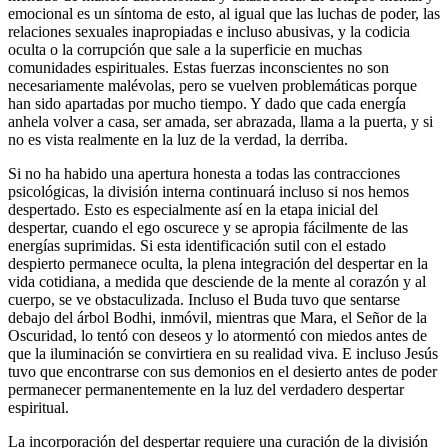
emocional es un síntoma de esto, al igual que las luchas de poder, las
relaciones sexuales inapropiadas e incluso abusivas, y la codicia
oculta o la corrupción que sale a la superficie en muchas
comunidades espirituales. Estas fuerzas inconscientes no son
necesariamente malévolas, pero se vuelven problemáticas porque
han sido apartadas por mucho tiempo. Y dado que cada energía
anhela volver a casa, ser amada, ser abrazada, llama a la puerta, y si
no es vista realmente en la luz de la verdad, la derriba.
Si no ha habido una apertura honesta a todas las contracciones
psicológicas, la división interna continuará incluso si nos hemos
despertado. Esto es especialmente así en la etapa inicial del
despertar, cuando el ego oscurece y se apropia fácilmente de las
energías suprimidas. Si esta identificación sutil con el estado
despierto permanece oculta, la plena integración del despertar en la
vida cotidiana, a medida que desciende de la mente al corazón y al
cuerpo, se ve obstaculizada. Incluso el Buda tuvo que sentarse
debajo del árbol Bodhi, inmóvil, mientras que Mara, el Señor de la
Oscuridad, lo tentó con deseos y lo atormentó con miedos antes de
que la iluminación se convirtiera en su realidad viva. E incluso Jesús
tuvo que encontrarse con sus demonios en el desierto antes de poder
permanecer permanentemente en la luz del verdadero despertar
espiritual.
La incorporación del despertar requiere una curación de la división