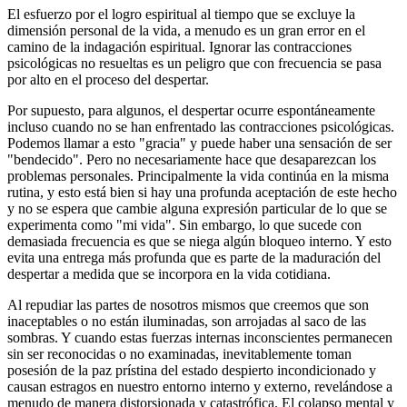
El esfuerzo por el logro espiritual al tiempo que se excluye la
dimensión personal de la vida, a menudo es un gran error en el
camino de la indagación espiritual. Ignorar las contracciones
psicológicas no resueltas es un peligro que con frecuencia se pasa
por alto en el proceso del despertar.
Por supuesto, para algunos, el despertar ocurre espontáneamente
incluso cuando no se han enfrentado las contracciones psicológicas.
Podemos llamar a esto "gracia" y puede haber una sensación de ser
"bendecido". Pero no necesariamente hace que desaparezcan los
problemas personales. Principalmente la vida continúa en la misma
rutina, y esto está bien si hay una profunda aceptación de este hecho
y no se espera que cambie alguna expresión particular de lo que se
experimenta como "mi vida". Sin embargo, lo que sucede con
demasiada frecuencia es que se niega algún bloqueo interno. Y esto
evita una entrega más profunda que es parte de la maduración del
despertar a medida que se incorpora en la vida cotidiana.
Al repudiar las partes de nosotros mismos que creemos que son
inaceptables o no están iluminadas, son arrojadas al saco de las
sombras. Y cuando estas fuerzas internas inconscientes permanecen
sin ser reconocidas o no examinadas, inevitablemente toman
posesión de la paz prístina del estado despierto incondicionado y
causan estragos en nuestro entorno interno y externo, revelándose a
menudo de manera distorsionada y catastrófica. El colapso mental y