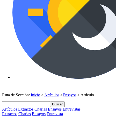
Ruta de Sección:
Inicio
>
Artículos
>
Ensayos
> Artículo
Buscar
Artículos
Extractos
Charlas
Ensayos
Entrevistas
Extractos
Charlas
Ensayos
Entrevista