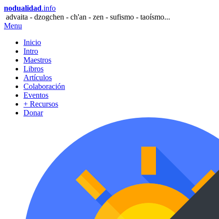
nodualidad
.info
advaita - dzogchen - ch'an - zen - sufismo - taoísmo...
Menu
Inicio
Intro
Maestros
Libros
Artículos
Colaboración
Eventos
+ Recursos
Donar