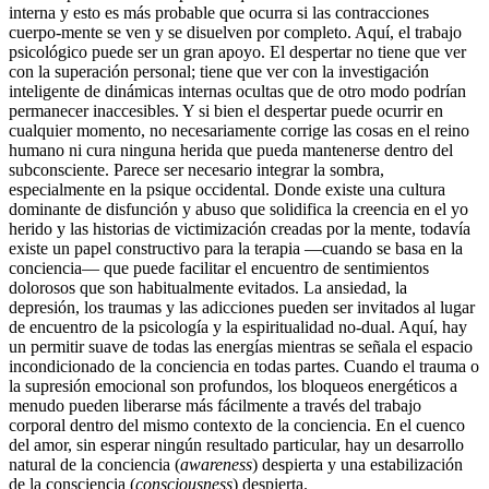
interna y esto es más probable que ocurra si las contracciones
cuerpo-mente se ven y se disuelven por completo. Aquí, el trabajo
psicológico puede ser un gran apoyo. El despertar no tiene que ver
con la superación personal; tiene que ver con la investigación
inteligente de dinámicas internas ocultas que de otro modo podrían
permanecer inaccesibles. Y si bien el despertar puede ocurrir en
cualquier momento, no necesariamente corrige las cosas en el reino
humano ni cura ninguna herida que pueda mantenerse dentro del
subconsciente. Parece ser necesario integrar la sombra,
especialmente en la psique occidental. Donde existe una cultura
dominante de disfunción y abuso que solidifica la creencia en el yo
herido y las historias de victimización creadas por la mente, todavía
existe un papel constructivo para la terapia ―cuando se basa en la
conciencia― que puede facilitar el encuentro de sentimientos
dolorosos que son habitualmente evitados. La ansiedad, la
depresión, los traumas y las adicciones pueden ser invitados al lugar
de encuentro de la psicología y la espiritualidad no-dual. Aquí, hay
un permitir suave de todas las energías mientras se señala el espacio
incondicionado de la conciencia en todas partes. Cuando el trauma o
la supresión emocional son profundos, los bloqueos energéticos a
menudo pueden liberarse más fácilmente a través del trabajo
corporal dentro del mismo contexto de la conciencia. En el cuenco
del amor, sin esperar ningún resultado particular, hay un desarrollo
natural de la conciencia (
awareness
) despierta y una estabilización
de la consciencia (
consciousness
) despierta.