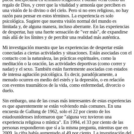
regalo de Dios, y creer que la vitalidad y armonía que perciben es
una visión de lo divino o del cielo. Pero si no eres religioso, no hay
razón para pensar en estos términos. La experiencia es solo
psicológica. Sugiere que nuestra visión normal del mundo es
limitada y, de alguna manera, incluso aberrante. En las experiencias
de despertar, hay una fuerte sensación de "ver más", de expandirse
más allá de los límites y de percibir una realidad más auténtica.
Mi investigación muestra que las experiencias de despertar están
conectadas a ciertas actividades y situaciones. Están asociadas con el
contacto con la naturaleza, las prácticas espirituales, como la
meditación o la oración, las actividades deportivas (como correr y
nadar) y el sexo. También están fuertemente asociadas con estados
de intensa agitación psicológica. Es decir, paradójicamente, a
menudo ocurren en medio del estrés y la depresión, o en relación
con eventos traumáticos de la vida, como enfermedad, divorcio o
duelo.
Sin embargo, una de las cosas más interesantes de estas experiencias
es que aparentemente se están volviendo más comunes. En una
encuesta de Gallung de 1962, solo el 22 por ciento de los
estadounidenses informaron que "alguna vez tuvieron una
experiencia religiosa o mística". En 1994, el 33 por ciento de las
personas respondieron que sí a la misma pregunta, mientras que en
2009, la cifra había aumentado al 49 por ciento. La investigación del