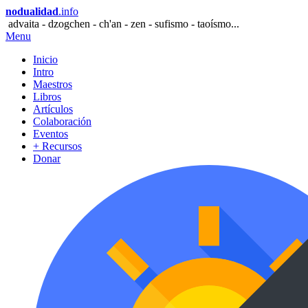
nodualidad
.info
advaita - dzogchen - ch'an - zen - sufismo - taoísmo...
Menu
Inicio
Intro
Maestros
Libros
Artículos
Colaboración
Eventos
+ Recursos
Donar