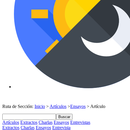
Ruta de Sección:
Inicio
>
Artículos
>
Ensayos
> Artículo
Buscar
Artículos
Extractos
Charlas
Ensayos
Entrevistas
Extractos
Charlas
Ensayos
Entrevista