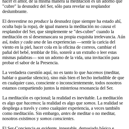
hacer el amor, de la misma manera la meditación es un adorno que
"cubre" la desnudez del Ser, sólo para revelar su resplandor
deslumbrante.
El desvestirse no
produce
la desnudez (que siempre ha estado ahí,
oculta bajo la ropa), de igual manera la meditación no
causa
el
resplandor del Ser, que simplemente se "des-cubre" cuando la
meditación en sí desenmascara su propia exquisita irrelevancia. Aún
así,
todas y cada una
de las experiencias ―sentir la caricia del
viento en la piel, hacer cola en la oficina de correos, cambiar el
pañal del bebé, temblar de frío, sonreír a un extraño o leer estas
mismas palabras― son un adorno de la vida, una invitación para
probar el sabor de la Presencia.
La verdadera cuestión aquí, no es tanto lo que
hacemos
(meditar,
hablar o guardar silencio), sino más bien el hecho ineludible de que
en cualquier caso, consciente o inconscientemente, todos nosotros
estamos compartiendo juntos la misteriosa resonancia del Ser.
La meditación es opcional; la realidad es inevitable. La meditación
es algo que
hacemos
; la realidad es algo que
somos
. La realidad se
despliega a través y
como
cualquier experiencia, a veces también
como meditación. Sin embargo,
antes
de meditar o no meditar,
nosotros
existimos
y
somos conscientes
.
El Ser-Conciencia es evidente, innegable, demasiado básico e