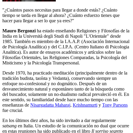
"¿Cuántos pasos necesitas para llegar a donde estás? ¿Cuánto
tiempo se tarda en llegar al ahora? ¿Cuánto esfuerzo tienes que
hacer para llegar a ser lo que ya eres?"
Mauro Bergonzi
ha estado enseñando Religiones y Filosofías de la
India en la Università degli Studi di Napoli "L'Orientale" desde
1985. También es miembro de la I.A.A.P. (Asociación Internacional
de Psicología Analítica) y del C.I.P.A. (Centro Italiano di Psicologia
Analitica). Es autor de ensayos académicos y artículos sobre las
Filosofías Orientales, las Religiones Comparadas, la Psicología del
Misticismo y la Psicología Transpersonal.
Desde 1970, ha practicado meditación (principalmente dentro de la
tradición budista, taoísta y Vedanta), conservando siempre un
enfoque no-confesional y no dogmático. Después de un
desvanecimiento natural y espontáneo tanto de la búsqueda como
del buscador, solamente un no-dualismo radical prevaleció en él. En
este sentido, su familiaridad desde hace mucho tiempo con las
enseñanzas de
Nisargadatta Maharaj
,
Krishnamurti
y
Tony Parsons
fue crucial.
En los últimos diez años, ha sido invitado a dar regularmente
satsang
en Italia. Un estudio de la comunicación no dual que ocurre
en estas reuniones ha sido publicado en el libro
Il sorriso segreto