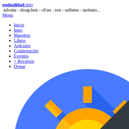
nodualidad
.info
advaita - dzogchen - ch'an - zen - sufismo - taoísmo...
Menu
Inicio
Intro
Maestros
Libros
Artículos
Colaboración
Eventos
+ Recursos
Donar