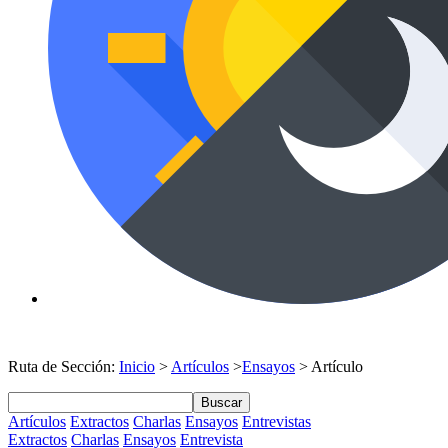
Ruta de Sección:
Inicio
>
Artículos
>
Ensayos
> Artículo
Buscar
Artículos
Extractos
Charlas
Ensayos
Entrevistas
Extractos
Charlas
Ensayos
Entrevista