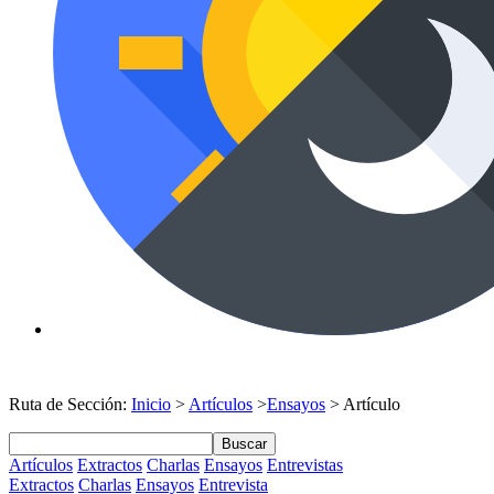
Ruta de Sección:
Inicio
>
Artículos
>
Ensayos
> Artículo
Buscar
Artículos
Extractos
Charlas
Ensayos
Entrevistas
Extractos
Charlas
Ensayos
Entrevista