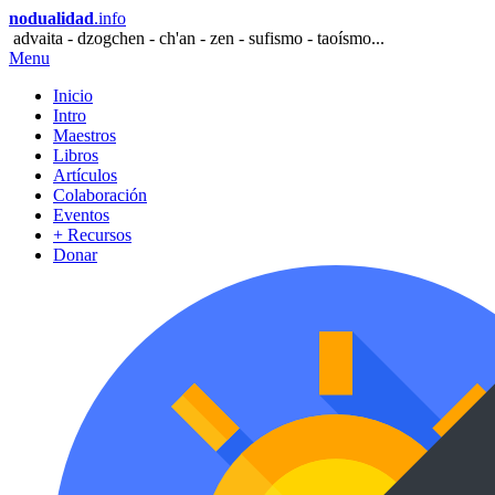
nodualidad
.info
advaita - dzogchen - ch'an - zen - sufismo - taoísmo...
Menu
Inicio
Intro
Maestros
Libros
Artículos
Colaboración
Eventos
+ Recursos
Donar