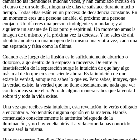
cambiado las identidades muchas veces, y han cambiado incluso en
el curso de un solo día, ninguna de ellas te satisface durante mucho
tiempo. Todas ellas están en un proceso de decadencia constante. En
un momento eres una persona amable, el próximo una persona
enojada. Un día eres una persona indulgente y mundana; y al
siguiente un amante de Dios puro y espiritual. Un momento amas la
imagen de ti mismo, y la próxima vez la detestas. Y no sales de ahí,
identificándote con una imagen de ti mismo una y otra vez, cada una
tan separada y falsa como la última.
Cuando este juego de la ilusión es lo suficientemente aburrido o
doloroso, algo dentro de ti empieza a moverse. De entre la
insatisfacción de la separación surge la intuición de que hay algo
más real de lo que eres consciente ahora. Es la intuición de que
existe la verdad, aunque no sabes lo que es. Pero sabes, intuyes, que
la verdad existe, la verdad que no tiene absolutamente nada que ver
con tus ideas sobre ella. Pero de alguna manera sabes que la verdad
sobre ti y toda la vida existe.
Una vez que recibes esta intuición, esta revelación, te verás obligado
a encontrarla. No tendrás ninguna opción en la materia. Habrás
comenzado conscientemente la auténtica búsqueda de la
iluminación, y no hay vuelta atrás. La vida como la has conocido
nunca será la misma.
Un gran maestro Zen dijo: "No busques la verdad; simplemente deja