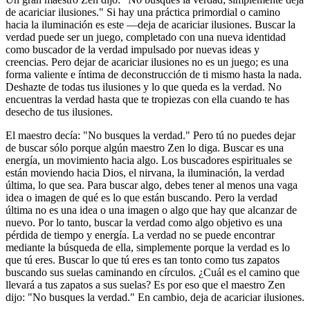
de acariciar ilusiones." Si hay una práctica primordial o camino
hacia la iluminación es este —deja de acariciar ilusiones. Buscar la
verdad puede ser un juego, completado con una nueva identidad
como buscador de la verdad impulsado por nuevas ideas y
creencias. Pero dejar de acariciar ilusiones no es un juego; es una
forma valiente e íntima de deconstrucción de ti mismo hasta la nada.
Deshazte de todas tus ilusiones y lo que queda es la verdad. No
encuentras la verdad hasta que te tropiezas con ella cuando te has
desecho de tus ilusiones.
El maestro decía: "No busques la verdad." Pero tú no puedes dejar
de buscar sólo porque algún maestro Zen lo diga. Buscar es una
energía, un movimiento hacia algo. Los buscadores espirituales se
están moviendo hacia Dios, el nirvana, la iluminación, la verdad
última, lo que sea. Para buscar algo, debes tener al menos una vaga
idea o imagen de qué es lo que están buscando. Pero la verdad
última no es una idea o una imagen o algo que hay que alcanzar de
nuevo. Por lo tanto, buscar la verdad como algo objetivo es una
pérdida de tiempo y energía. La verdad no se puede encontrar
mediante la búsqueda de ella, simplemente porque la verdad es lo
que tú eres. Buscar lo que tú eres es tan tonto como tus zapatos
buscando sus suelas caminando en círculos. ¿Cuál es el camino que
llevará a tus zapatos a sus suelas? Es por eso que el maestro Zen
dijo: "No busques la verdad." En cambio, deja de acariciar ilusiones.