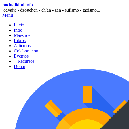
nodualidad
.info
advaita - dzogchen - ch'an - zen - sufismo - taoísmo...
Menu
Inicio
Intro
Maestros
Libros
Artículos
Colaboración
Eventos
+ Recursos
Donar