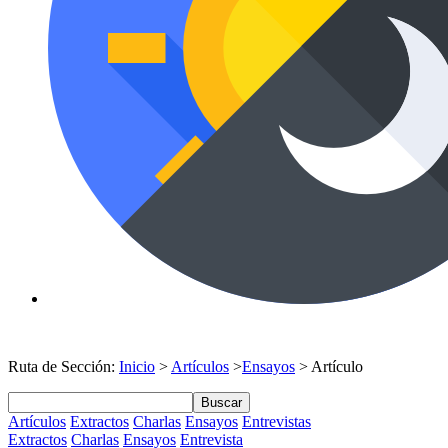
Ruta de Sección:
Inicio
>
Artículos
>
Ensayos
> Artículo
Buscar
Artículos
Extractos
Charlas
Ensayos
Entrevistas
Extractos
Charlas
Ensayos
Entrevista