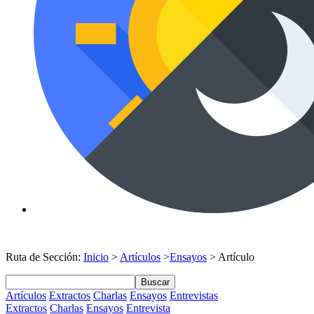
Ruta de Sección:
Inicio
>
Artículos
>
Ensayos
> Artículo
Buscar
Artículos
Extractos
Charlas
Ensayos
Entrevistas
Extractos
Charlas
Ensayos
Entrevista