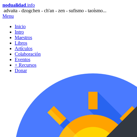
nodualidad
.info
advaita - dzogchen - ch'an - zen - sufismo - taoísmo...
Menu
Inicio
Intro
Maestros
Libros
Artículos
Colaboración
Eventos
+ Recursos
Donar