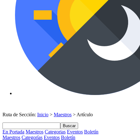
Ruta de Sección:
Inicio
>
Maestros
> Artículo
Buscar
En Portada
Maestros
Categorias
Eventos
Boletín
Maestros
Categorías
Eventos
Boletín