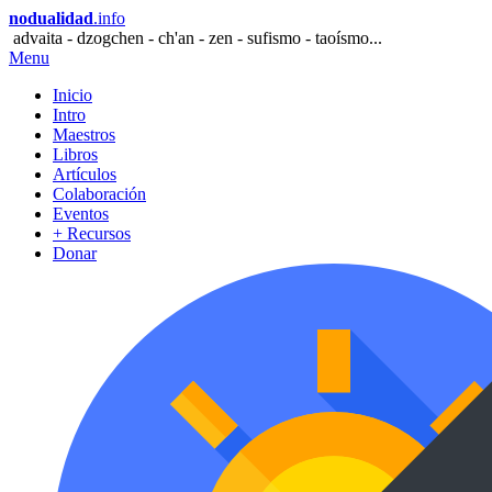
nodualidad
.info
advaita - dzogchen - ch'an - zen - sufismo - taoísmo...
Menu
Inicio
Intro
Maestros
Libros
Artículos
Colaboración
Eventos
+ Recursos
Donar