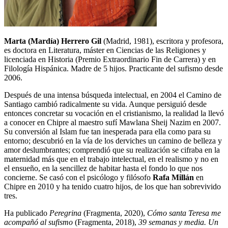
Marta (Mardía) Herrero Gil
(Madrid, 1981), escritora y profesora,
es doctora en Literatura, máster en Ciencias de las Religiones y
licenciada en Historia (Premio Extraordinario Fin de Carrera) y en
Filología Hispánica. Madre de 5 hijos. Practicante del sufismo desde
2006.
Después de una intensa búsqueda intelectual, en 2004 el Camino de
Santiago cambió radicalmente su vida. Aunque persiguió desde
entonces concretar su vocación en el cristianismo, la realidad la llevó
a conocer en Chipre al maestro sufí Mawlana Sheij Nazim en 2007.
Su conversión al Islam fue tan inesperada para ella como para su
entorno; descubrió en la vía de los derviches un camino de belleza y
amor deslumbrantes; comprendió que su realización se cifraba en la
maternidad más que en el trabajo intelectual, en el realismo y no en
el ensueño, en la sencillez de habitar hasta el fondo lo que nos
concierne. Se casó con el psicólogo y filósofo
Rafa Millán
en
Chipre en 2010 y ha tenido cuatro hijos, de los que han sobrevivido
tres.
Ha publicado
Peregrina
(Fragmenta, 2020),
Cómo santa Teresa me
acompañó al sufismo
(Fragmenta, 2018),
39 semanas y media. Un