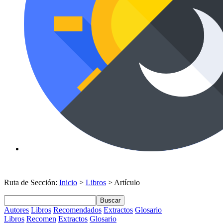
Ruta de Sección:
Inicio
>
Libros
> Artículo
Buscar
Autores
Libros
Recomendados
Extractos
Glosario
Libros
Recomen
Extractos
Glosario