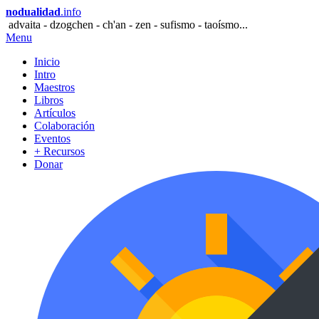
nodualidad
.info
advaita - dzogchen - ch'an - zen - sufismo - taoísmo...
Menu
Inicio
Intro
Maestros
Libros
Artículos
Colaboración
Eventos
+ Recursos
Donar