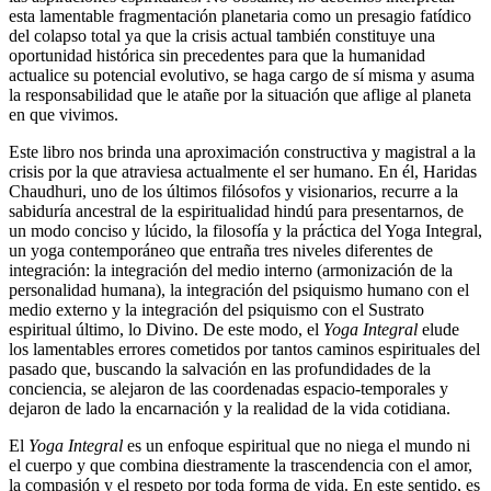
esta lamentable fragmentación planetaria como un presagio fatídico
del colapso total ya que la crisis actual también constituye una
oportunidad histórica sin precedentes para que la humanidad
actualice su potencial evolutivo, se haga cargo de sí misma y asuma
la responsabilidad que le atañe por la situación que aflige al planeta
en que vivimos.
Este libro nos brinda una aproximación constructiva y magistral a la
crisis por la que atraviesa actualmente el ser humano. En él, Haridas
Chaudhuri, uno de los últimos filósofos y visionarios, recurre a la
sabiduría ancestral de la espiritualidad hindú para presentarnos, de
un modo conciso y lúcido, la filosofía y la práctica del Yoga Integral,
un yoga contemporáneo que entraña tres niveles diferentes de
integración: la integración del medio interno (armonización de la
personalidad humana), la integración del psiquismo humano con el
medio externo y la integración del psiquismo con el Sustrato
espiritual último, lo Divino. De este modo, el
Yoga Integral
elude
los lamentables errores cometidos por tantos caminos espirituales del
pasado que, buscando la salvación en las profundidades de la
conciencia, se alejaron de las coordenadas espacio-temporales y
dejaron de lado la encarnación y la realidad de la vida cotidiana.
El
Yoga Integral
es un enfoque espiritual que no niega el mundo ni
el cuerpo y que combina diestramente la trascendencia con el amor,
la compasión y el respeto por toda forma de vida. En este sentido, es