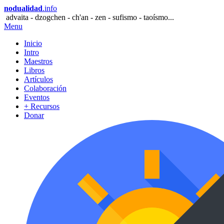
nodualidad
.info
advaita - dzogchen - ch'an - zen - sufismo - taoísmo...
Menu
Inicio
Intro
Maestros
Libros
Artículos
Colaboración
Eventos
+ Recursos
Donar