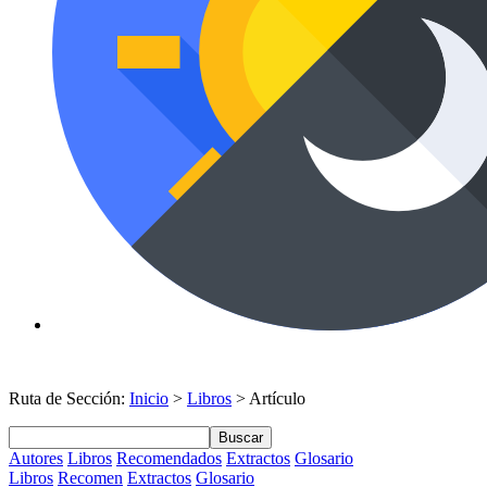
Ruta de Sección:
Inicio
>
Libros
> Artículo
Buscar
Autores
Libros
Recomendados
Extractos
Glosario
Libros
Recomen
Extractos
Glosario