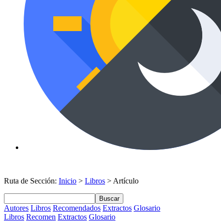
Ruta de Sección:
Inicio
>
Libros
> Artículo
Buscar
Autores
Libros
Recomendados
Extractos
Glosario
Libros
Recomen
Extractos
Glosario