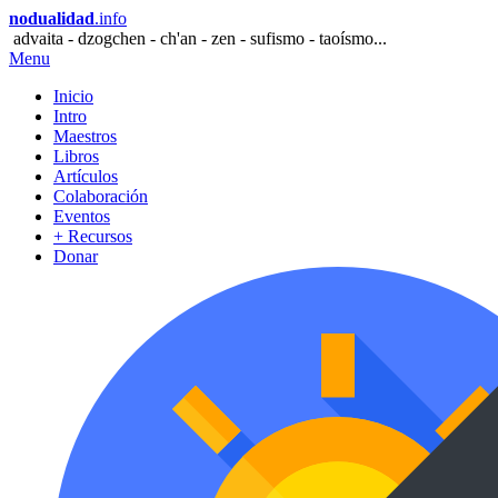
nodualidad
.info
advaita - dzogchen - ch'an - zen - sufismo - taoísmo...
Menu
Inicio
Intro
Maestros
Libros
Artículos
Colaboración
Eventos
+ Recursos
Donar